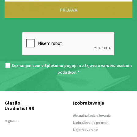
PRIJAVA
Seznanjen sem s
Splošnimi pogoji
in z
Izjavo o varstvu osebnih
podatkov
. *
Glasilo
Izobraževanja
Uradni list RS
Aktualna izobraževanja
O glasilu
Izobraževanja po meri
Najem dvorane