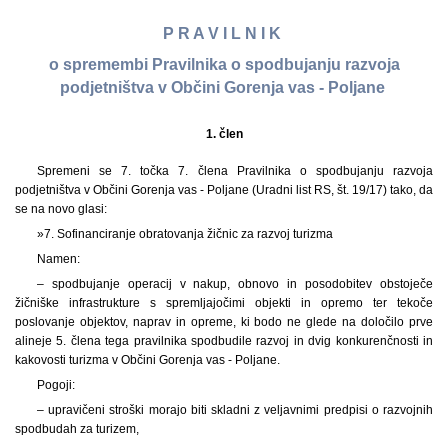
P R A V I L N I K
o spremembi Pravilnika o spodbujanju razvoja
podjetništva v Občini Gorenja vas - Poljane
1.
člen
Spremeni se 7. točka 7. člena Pravilnika o spodbujanju razvoja
podjetništva v Občini Gorenja vas - Poljane (Uradni list RS, št. 19/17) tako, da
se na novo glasi:
»7. Sofinanciranje obratovanja žičnic za razvoj turizma
Namen:
– spodbujanje operacij v nakup, obnovo in posodobitev obstoječe
žičniške infrastrukture s spremljajočimi objekti in opremo ter tekoče
poslovanje objektov, naprav in opreme, ki bodo ne glede na določilo prve
alineje 5. člena tega pravilnika spodbudile razvoj in dvig konkurenčnosti in
kakovosti turizma v Občini Gorenja vas - Poljane.
Pogoji:
– upravičeni stroški morajo biti skladni z veljavnimi predpisi o razvojnih
spodbudah za turizem,