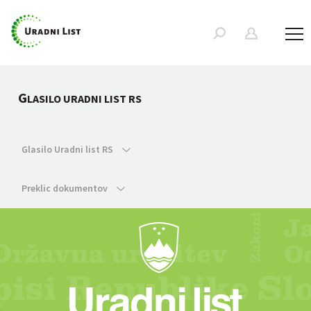
G
LASILO URADNI LIST RS
Glasilo Uradni list RS
Preklic dokumentov