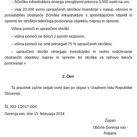
– žičniška infrastruktura dosega zmogljivost prevoza 3.000 oseb na uro,
– vsaj 20.000 evrov upravičenih stroškov investicije v nakup, obnovo in
posodobitev obstoječe žičniške infrastrukture s spremljajočimi objekti in
opremo ter stroškov tekočega poslovanja objektov, naprav in opreme.
Višina pomoči in upravičeni stroški:
– višina pomoči se določi z javnim razpisom,
– višina pomoči ne sme presegati 75 % upravičenih stroškov,
– upravičeni stroški obsegajo investicijsko in redno vzdrževanje
obstoječih objektov, naprav in opreme ter stroške za njihovo tekoče
poslovanje.«
2. člen
Ta pravilnik začne veljati osmi dan po objavi v Uradnem listu Republike
Slovenije.
Št. 302-1/2017-004
Gorenja vas, dne 15. februarja 2018
Župan
Občine Gorenja vas -
Poljane