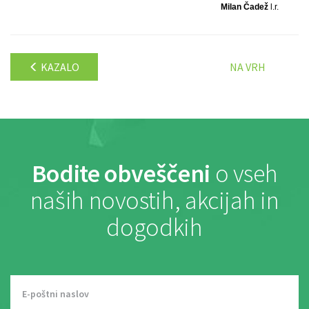
Milan Čadež
l.r.
KAZALO
NA VRH
Bodite obveščeni
o vseh
naših novostih, akcijah in
dogodkih