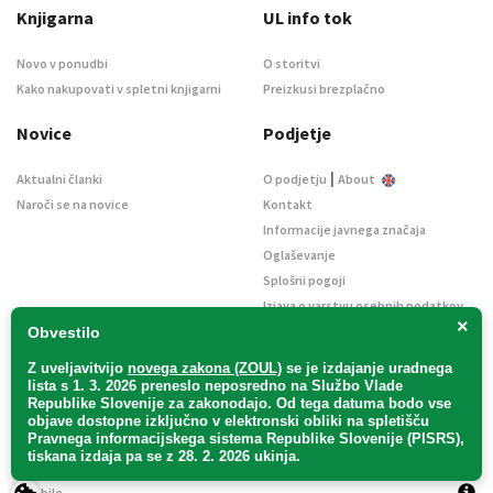
Knjigarna
UL info tok
Novo v ponudbi
O storitvi
Kako nakupovati v spletni knjigarni
Preizkusi brezplačno
Novice
Podjetje
|
Aktualni članki
O podjetju
About
Naroči se na novice
Kontakt
Informacije javnega značaja
Oglaševanje
Splošni pogoji
Izjava o varstvu osebnih podatkov
×
E-dražbe
Obvestilo
Z uveljavitvijo
novega zakona (ZOUL)
se je
izdajanje uradnega
lista s 1. 3. 2026 preneslo
neposredno
na Službo Vlade
Republike Slovenije za zakonodajo
. Od tega datuma bodo vse
objave dostopne izključno v elektronski obliki na spletišču
Pravnega informacijskega sistema Republike Slovenije (PISRS),
Uradni list d. o. o. – v likvidaciji / Vse pravice pridržane.
tiskana izdaja pa se z 28. 2. 2026 ukinja.
Pravna obvestila
/
Piškotki
/ Avtorji:
TriTim spletna agencija
v sodelovanju z
2Mobile