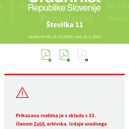
Številka 11
Uradni list RS, št. 11/2018 z dne 23. 2. 2018
Prikazana vsebina je v skladu s 33.
členom
ZoUL
arhivska. Izdaje uradnega