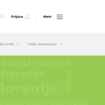
Prijava
Meni
dni list RS
Preklic dokumentov