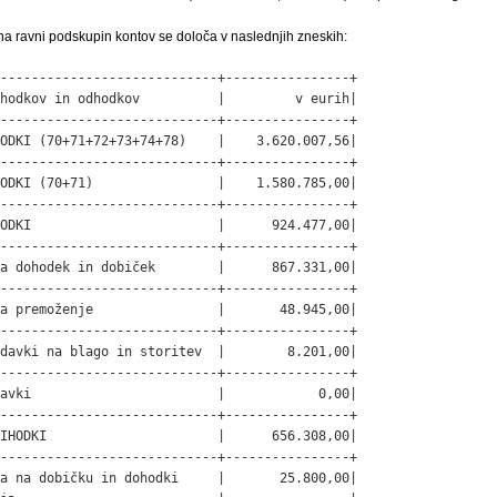
na ravni podskupin kontov se določa v naslednjih zneskih:
----------------------------+----------------+

hodkov in odhodkov          |         v eurih|

----------------------------+----------------+

ODKI (70+71+72+73+74+78)    |    3.620.007,56|

----------------------------+----------------+

ODKI (70+71)                |    1.580.785,00|

----------------------------+----------------+

ODKI                        |      924.477,00|

----------------------------+----------------+

a dohodek in dobiček        |      867.331,00|

----------------------------+----------------+

a premoženje                |       48.945,00|

----------------------------+----------------+

davki na blago in storitev  |        8.201,00|

----------------------------+----------------+

avki                        |            0,00|

----------------------------+----------------+

IHODKI                      |      656.308,00|

----------------------------+----------------+

a na dobičku in dohodki     |       25.800,00|
