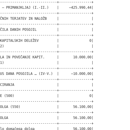
----------------------------+----------------+

 – PRIMANJKLJAJ (I.-II.)    |     –425.990,44|

----------------------------+----------------+

ČNIH TERJATEV IN NALOŽB     |                |

----------------------------+----------------+

ČILA DANIH POSOJIL          |                |

----------------------------+----------------+

KAPITALSKIH DELEŽEV         |               0|

2)                          |                |

----------------------------+----------------+

LA IN POVEČANJE KAPIT.      |       10.000,00|

1)                          |                |

----------------------------+----------------+

US DANA POSOJILA … (IV-V.)  |      –10.000,00|

----------------------------+----------------+

CIRANJA                     |                |

----------------------------+----------------+

E (500)                     |               0|

----------------------------+----------------+

OLGA (550)                  |       56.100,00|

----------------------------+----------------+

OLGA                        |       56.100,00|

----------------------------+----------------+

lo domačega dolga           |       56.100,00|
