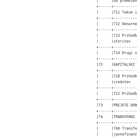
|      |od premožen
+------+-----------
|      |711 Takse i
+------+-----------
|      |712 Denarne
+------+-----------
|      |713 Prihodk
|      |storitev   
+------+-----------
|      |714 Drugi n
+------+-----------
|72    |KAPITALSKI 
+------+-----------
|      |720 Prihodk
|      |sredstev   
+------+-----------
|      |722 Prihodk
+------+-----------
|73    |PREJETE DON
+------+-----------
|74    |TRANSFERNI 
+------+-----------
|      |740 Transfe
|      |javnofinanč