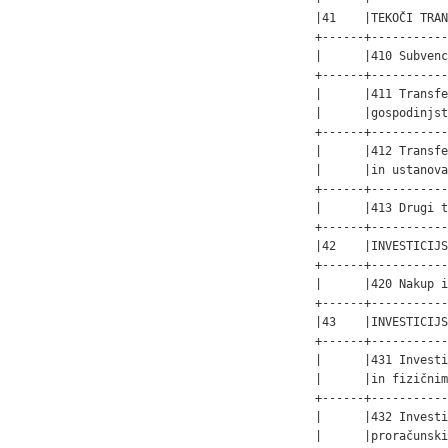
|41    |TEKOČI TRAN
+------+-----------
|      |410 Subvenc
+------+-----------
|      |411 Transfe
|      |gospodinjst
+------+-----------
|      |412 Transfe
|      |in ustanova
+------+-----------
|      |413 Drugi t
+------+-----------
|42    |INVESTICIJS
+------+-----------
|      |420 Nakup i
+------+-----------
|43    |INVESTICIJS
+------+-----------
|      |431 Investi
|      |in fizičnim
+------+-----------
|      |432 Investi
|      |proračunski