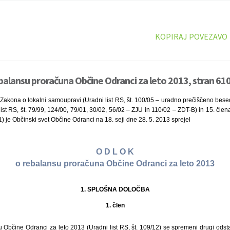
KOPIRAJ POVEZAVO
balansu proračuna Občine Odranci za leto 2013, stran 610
Zakona o lokalni samoupravi (Uradni list RS, št. 100/05 – uradno prečiščeno bese
list RS, št. 79/99, 124/00, 79/01, 30/02, 56/02 – ZJU in 110/02 – ZDT-B) in 15. čle
11) je Občinski svet Občine Odranci na 18. seji dne 28. 5. 2013 sprejel
O D L O K
o rebalansu proračuna Občine Odranci za leto 2013
1. SPLOŠNA DOLOČBA
1. člen
Občine Odranci za leto 2013 (Uradni list RS, št. 109/12) se spremeni drugi odsta