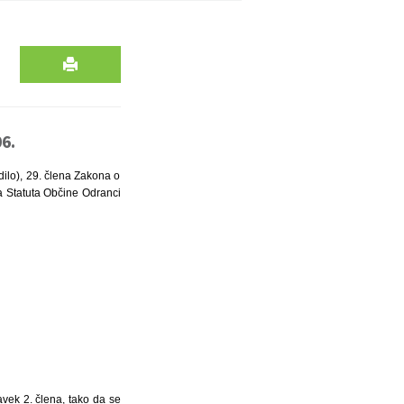
6.
dilo), 29. člena Zakona o
na Statuta Občine Odranci
vek 2. člena, tako da se