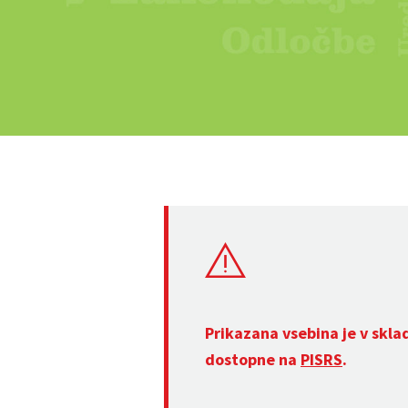
Prikazana vsebina je v skla
dostopne na
PISRS
.