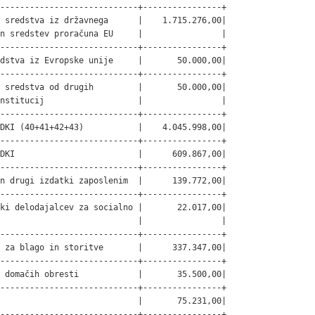
----------------------------+----------------+

 sredstva iz državnega      |    1.715.276,00|

n sredstev proračuna EU     |                |

----------------------------+----------------+

dstva iz Evropske unije     |       50.000,00|

----------------------------+----------------+

 sredstva od drugih         |       50.000,00|

nstitucij                   |                |

----------------------------+----------------+

DKI (40+41+42+43)           |    4.045.998,00|

----------------------------+----------------+

DKI                         |      609.867,00|

----------------------------+----------------+

n drugi izdatki zaposlenim  |      139.772,00|

----------------------------+----------------+

ki delodajalcev za socialno |       22.017,00|

                            |                |

----------------------------+----------------+

 za blago in storitve       |      337.347,00|

----------------------------+----------------+

 domačih obresti            |       35.500,00|

----------------------------+----------------+

                            |       75.231,00|

----------------------------+----------------+
