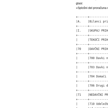
glasi:
»Splošni del proračuna 
+------+-----------
|A.    |Bilanci pri
+------+-----------
|I.    |SKUPAJ PRIH
+------+-----------
|      |TEKOČI PRIH
+------+-----------
|70    |DAVČNI PRIH
+------+-----------
|      |700 Davki n
+------+-----------
|      |703 Davki n
+------+-----------
|      |704 Domači 
+------+-----------
|      |706 Drugi d
+------+-----------
|71    |NEDAVČNI PR
+------+-----------
|      |710 Udeležb