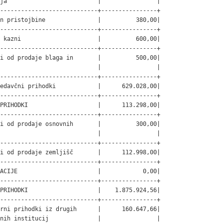
ja                          |                |

----------------------------+----------------+

n pristojbine               |          380,00|

----------------------------+----------------+

 kazni                      |          600,00|

----------------------------+----------------+

i od prodaje blaga in       |          500,00|

                            |                |

----------------------------+----------------+

edavčni prihodki            |      629.028,00|

----------------------------+----------------+

PRIHODKI                    |      113.298,00|

----------------------------+----------------+

i od prodaje osnovnih       |          300,00|

                            |                |

----------------------------+----------------+

i od prodaje zemljišč       |      112.998,00|

----------------------------+----------------+

ACIJE                       |            0,00|

----------------------------+----------------+

PRIHODKI                    |    1.875.924,56|

----------------------------+----------------+

rni prihodki iz drugih      |      160.647,66|

nih institucij              |                |
