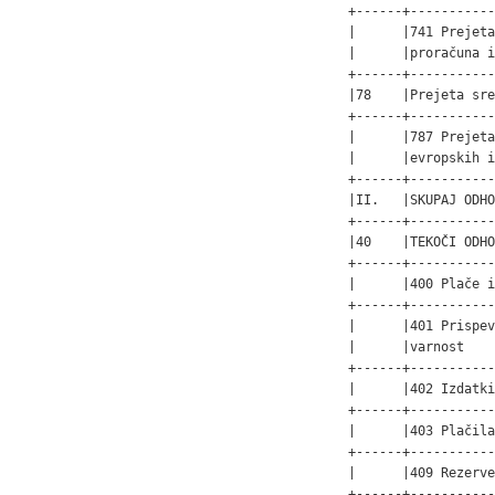
+------+-----------
|      |741 Prejeta
|      |proračuna i
+------+-----------
|78    |Prejeta sre
+------+-----------
|      |787 Prejeta
|      |evropskih i
+------+-----------
|II.   |SKUPAJ ODHO
+------+-----------
|40    |TEKOČI ODHO
+------+-----------
|      |400 Plače i
+------+-----------
|      |401 Prispev
|      |varnost    
+------+-----------
|      |402 Izdatki
+------+-----------
|      |403 Plačila
+------+-----------
|      |409 Rezerve
+------+-----------