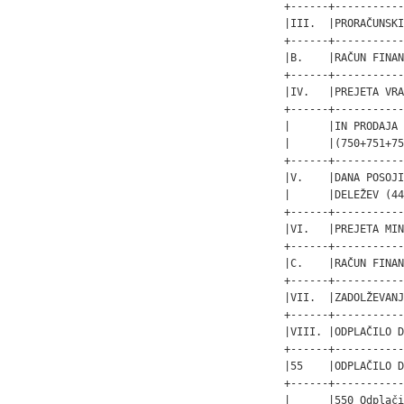
+------+-----------
|III.  |PRORAČUNSKI
+------+-----------
|B.    |RAČUN FINAN
+------+-----------
|IV.   |PREJETA VRA
+------+-----------
|      |IN PRODAJA 
|      |(750+751+75
+------+-----------
|V.    |DANA POSOJI
|      |DELEŽEV (44
+------+-----------
|VI.   |PREJETA MIN
+------+-----------
|C.    |RAČUN FINAN
+------+-----------
|VII.  |ZADOLŽEVANJ
+------+-----------
|VIII. |ODPLAČILO D
+------+-----------
|55    |ODPLAČILO D
+------+-----------
|      |550 Odplači