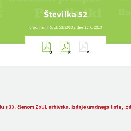
Številka 52
Uradni list RS, št. 52/2013 z dne 21. 6. 2013
du s 33. členom
ZoUL
arhivska. Izdaje uradnega lista, iz