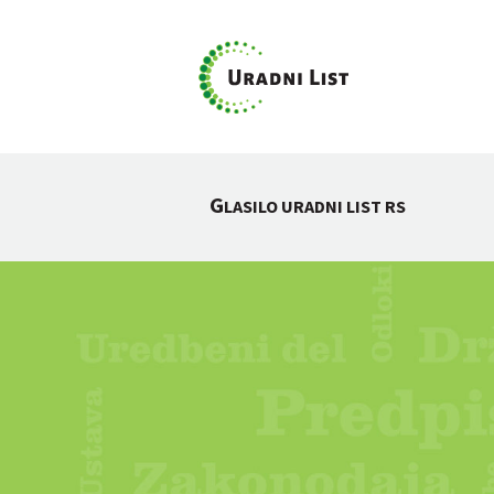
G
LASILO URADNI LIST RS