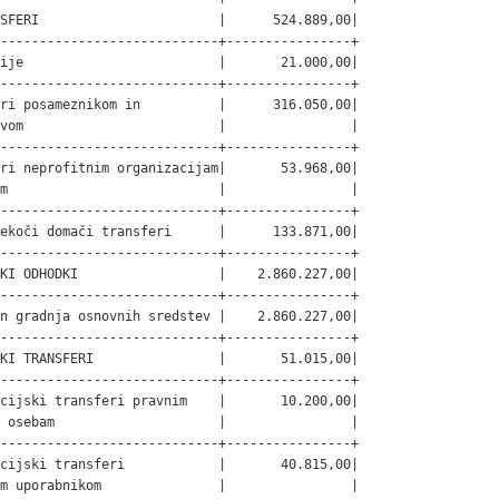
SFERI                       |      524.889,00|

----------------------------+----------------+

ije                         |       21.000,00|

----------------------------+----------------+

ri posameznikom in          |      316.050,00|

vom                         |                |

----------------------------+----------------+

ri neprofitnim organizacijam|       53.968,00|

m                           |                |

----------------------------+----------------+

ekoči domači transferi      |      133.871,00|

----------------------------+----------------+

KI ODHODKI                  |    2.860.227,00|

----------------------------+----------------+

n gradnja osnovnih sredstev |    2.860.227,00|

----------------------------+----------------+

KI TRANSFERI                |       51.015,00|

----------------------------+----------------+

cijski transferi pravnim    |       10.200,00|

 osebam                     |                |

----------------------------+----------------+

cijski transferi            |       40.815,00|

m uporabnikom               |                |
