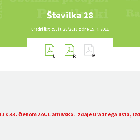
Številka 28
Uradni list RS, št. 28/2011 z dne 15. 4. 2011
du s 33. členom
ZoUL
arhivska. Izdaje uradnega lista, iz