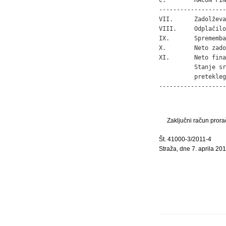
-------------------
VII.      Zadolževa
VIII.     Odplačilo
IX.       Sprememba
X.        Neto zado
XI.       Neto fina
          Stanje sr
          pretekleg
-------------------
Zaključni račun prora
Št. 41000-3/2011-4
Straža, dne 7. aprila 20