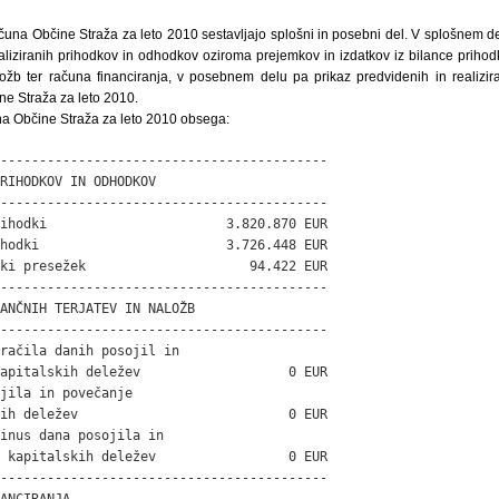
čuna Občine Straža za leto 2010 sestavljajo splošni in posebni del. V splošnem d
ealiziranih prihodkov in odhodkov oziroma prejemkov in izdatkov iz bilance priho
aložb ter računa financiranja, v posebnem delu pa prikaz predvidenih in realizi
ne Straža za leto 2010.
na Občine Straža za leto 2010 obsega:
------------------------------------------

RIHODKOV IN ODHODKOV

------------------------------------------

ihodki                       3.820.870 EUR

hodki                        3.726.448 EUR

ki presežek                     94.422 EUR

------------------------------------------

ANČNIH TERJATEV IN NALOŽB

------------------------------------------

račila danih posojil in

apitalskih deležev                   0 EUR

jila in povečanje

ih deležev                           0 EUR

inus dana posojila in

 kapitalskih deležev                 0 EUR

------------------------------------------

ANCIRANJA
