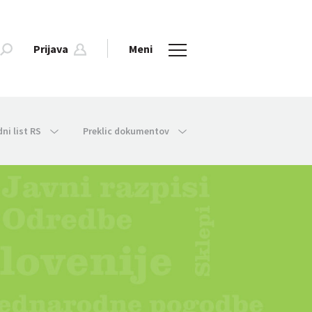
Prijava
Meni
dni list RS
Preklic dokumentov