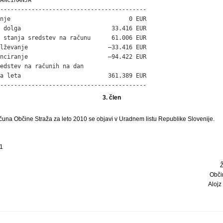
------------------------------------------

nje                                  0 EUR

 dolga                          33.416 EUR

 stanja sredstev na računu      61.006 EUR

lževanje                       –33.416 EUR

nciranje                       –94.422 EUR

edstev na računih na dan

a leta                         361.389 EUR

------------------------------------------
3. člen
čuna Občine Straža za leto 2010 se objavi v Uradnem listu Republike Slovenije.
11
Obči
Alojz 