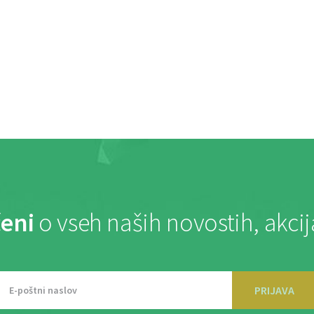
eni
o vseh naših novostih, akci
PRIJAVA