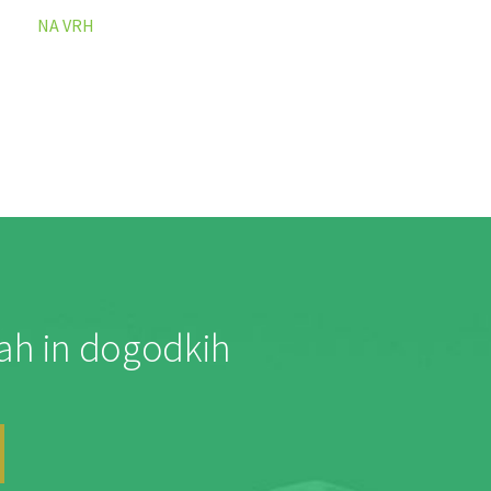
NA VRH
jah in dogodkih