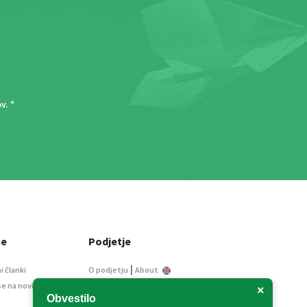
ov
. *
ce
Podjetje
|
i članki
O podjetju
About
se na novice
Kontakt
×
Obvestilo
Informacije javnega