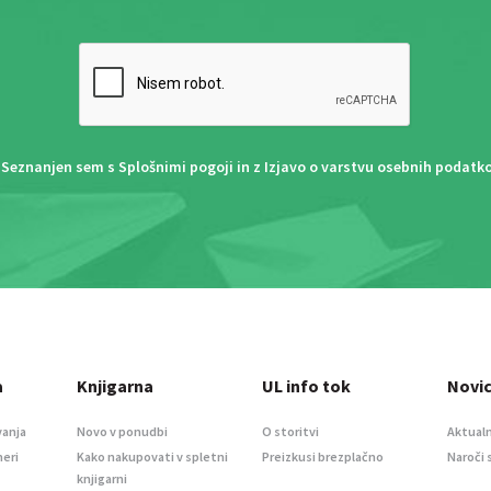
Seznanjen sem s
Splošnimi pogoji
in z
Izjavo o varstvu osebnih podatk
a
Knjigarna
UL info tok
Novi
vanja
Novo v ponudbi
O storitvi
Aktualn
meri
Kako nakupovati v spletni
Preizkusi brezplačno
Naroči 
knjigarni