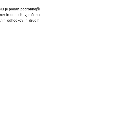
elu je podan podrobnejši
dkov in odhodkov, računa
ranih odhodkov in drugih