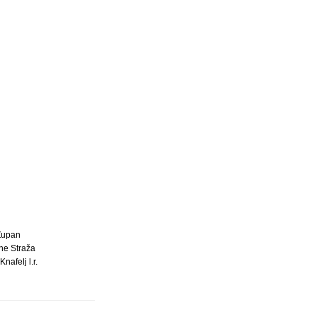
Župan
ne Straža
Knafelj l.r.