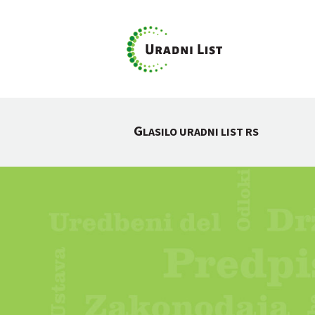
G
LASILO URADNI LIST RS