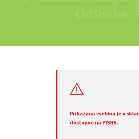
Prikazana vsebina je v skla
dostopne na
PISRS
.