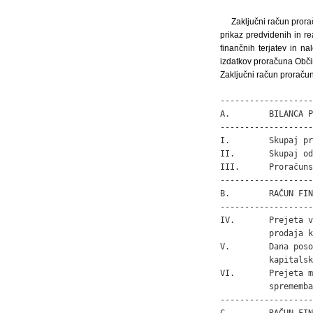
Zaključni račun prora
prikaz predvidenih in r
finančnih terjatev in n
izdatkov proračuna Obči
Zaključni račun proraču
-------------------
A.        BILANCA P
-------------------
I.        Skupaj pr
II.       Skupaj od
III.      Proračuns
-------------------
B.        RAČUN FIN
-------------------
IV.       Prejeta v
          prodaja k
V.        Dana poso
          kapitalsk
VI.       Prejeta m
          sprememba
-------------------
C.        RAČUN FIN