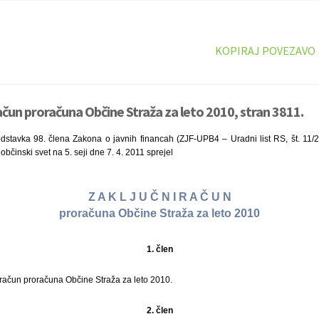
KOPIRAJ POVEZAVO
račun proračuna Občine Straža za leto 2010, stran 3811.
dstavka 98. člena Zakona o javnih financah (ZJF-UPB4 – Uradni list RS, št. 11/20
občinski svet na 5. seji dne 7. 4. 2011 sprejel
Z A K L J U Č N I R A Č U N
proračuna Občine Straža za leto 2010
1. člen
 račun proračuna Občine Straža za leto 2010.
2. člen