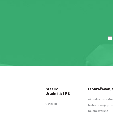
Glasilo
Izobraževanj
Uradni list RS
Aktualna izobraže
O glasilu
Izobraževanja po 
Najem dvorane