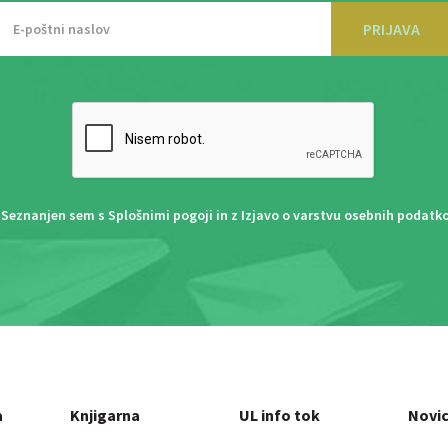
PRIJAVA
Seznanjen sem s
Splošnimi pogoji
in z
Izjavo o varstvu osebnih podatk
a
Knjigarna
UL info tok
Novi