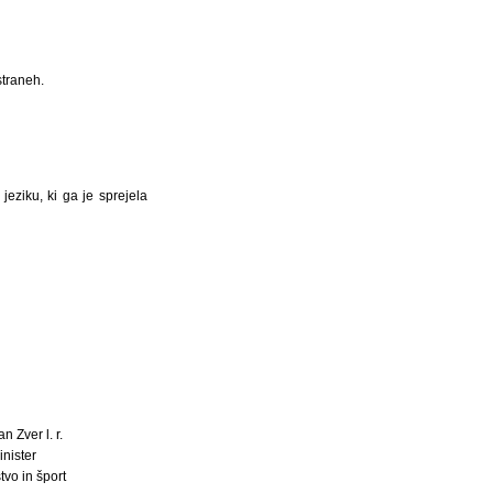
straneh.
eziku, ki ga je sprejela
an Zver l. r.
inister
tvo in šport