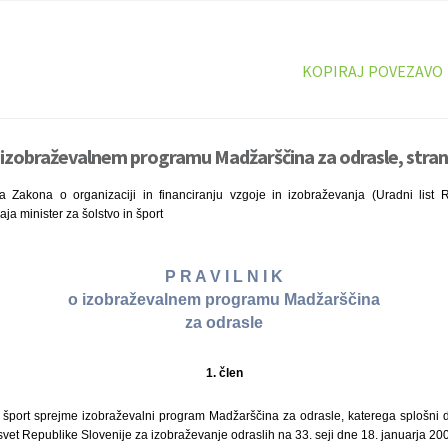
KOPIRAJ POVEZAVO
o izobraževalnem programu Madžarščina za odrasle, stran
 Zakona o organizaciji in financiranju vzgoje in izobraževanja (Uradni list 
ja minister za šolstvo in šport
P R A V I L N I K
o izobraževalnem programu Madžarščina
za odrasle
1. člen
n šport sprejme izobraževalni program Madžarščina za odrasle, katerega splošni d
 svet Republike Slovenije za izobraževanje odraslih na 33. seji dne 18. januarja 20