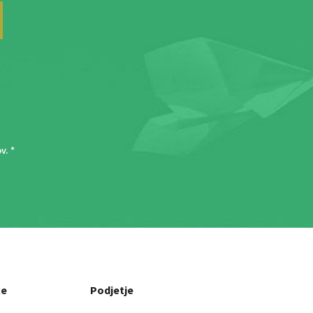
ov
. *
ce
Podjetje