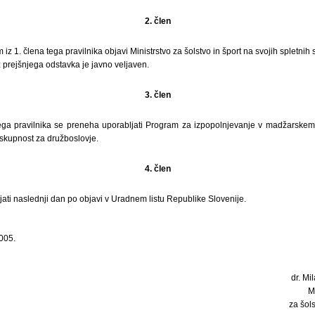
2. člen
iz 1. člena tega pravilnika objavi Ministrstvo za šolstvo in šport na svojih spletnih 
 prejšnjega odstavka je javno veljaven.
3. člen
ega pravilnika se preneha uporabljati Program za izpopolnjevanje v madžarskem j
skupnost za družboslovje.
4. člen
ljati naslednji dan po objavi v Uradnem listu Republike Slovenije.
005.
dr. Mil
M
za šols