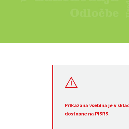
Prikazana vsebina je v skla
dostopne na
PISRS
.