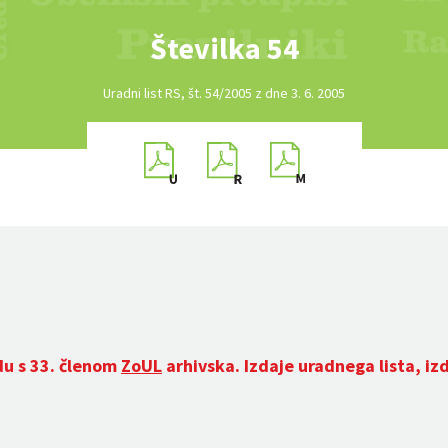
Številka 54
Uradni list RS, št. 54/2005 z dne 3. 6. 2005
du s 33. členom
ZoUL
arhivska. Izdaje uradnega lista, iz