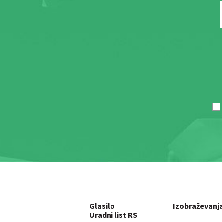
Glasilo
Izobraževanj
Uradni list RS