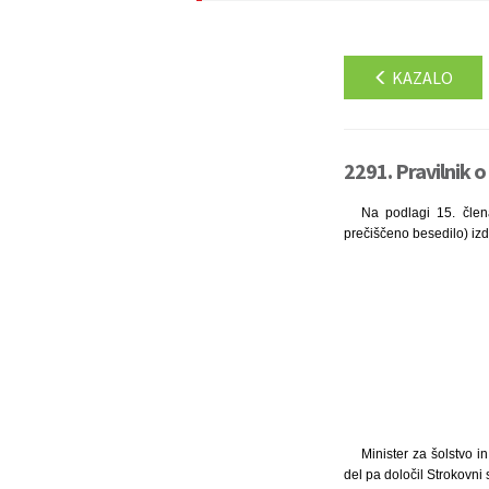
KAZALO
2291. Pravilnik 
Na podlagi 15. člena
prečiščeno besedilo) izda
Minister za šolstvo i
del pa določil Strokovni