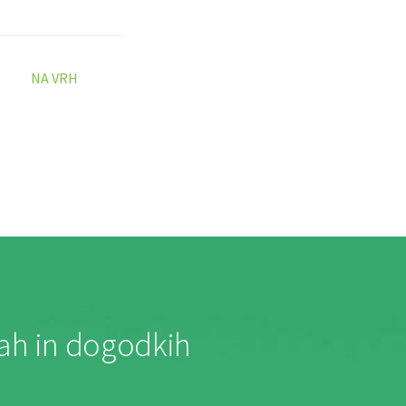
NA VRH
jah in dogodkih