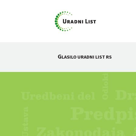
G
LASILO URADNI LIST RS