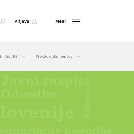
Prijava
Meni
dni list RS
Preklic dokumentov