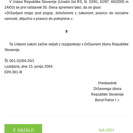
V Ustavi Republike Slovenije (Uradni list RS, št. 33/91, 42/97, 66/2000 in
24/03) se prvi odstavek 50. člena spremeni tako, da se glasi:
»Državljani imajo pod pogoji, določenimi z zakonom, pravico do socialne
varnosti, vključno s pravico do pokojnine.«.
II
Ta Ustavni zakon začne veljati z razglasitvijo v Državnem zboru Republike
Slovenije.
Št. 001-02/04-20/1
Ljubljana, dne 15. junija 2004.
EPA 391-III
Predsednik
Državnega zbora
Republike Slovenije
Borut Pahor l. r.
KAZALO
NA VRH