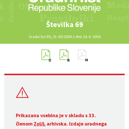
Številka 69
Uradni list RS, št. 69/2004 z dne 24. 6. 2004
Prikazana vsebina je v skladu s 33.
členom
ZoUL
arhivska. Izdaje uradnega