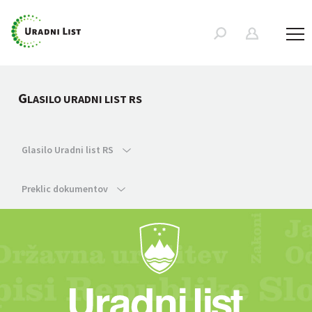
G
LASILO URADNI LIST RS
Glasilo Uradni list RS
Preklic dokumentov