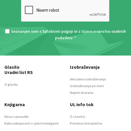
Seznanjen sem s
Splošnimi pogoji
in z
Izjavo o varstvu osebnih
podatkov
. *
Glasilo
Izobraževanja
Uradni list RS
Aktualna izobraževanja
O glasilu
Izobraževanja po meri
Najem dvorane
Knjigarna
UL info tok
Novo v ponudbi
O storitvi
Kako nakupovati v spletni knjigarni
Preizkusi brezplačno