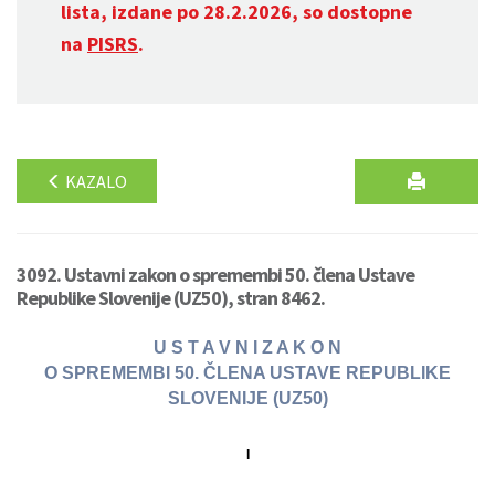
lista, izdane po 28.2.2026, so dostopne
na
PISRS
.
KAZALO
3092. Ustavni zakon o spremembi 50. člena Ustave
Republike Slovenije (UZ50), stran 8462.
U S T A V N I Z A K O N
O SPREMEMBI 50. ČLENA USTAVE REPUBLIKE
SLOVENIJE (UZ50)
I