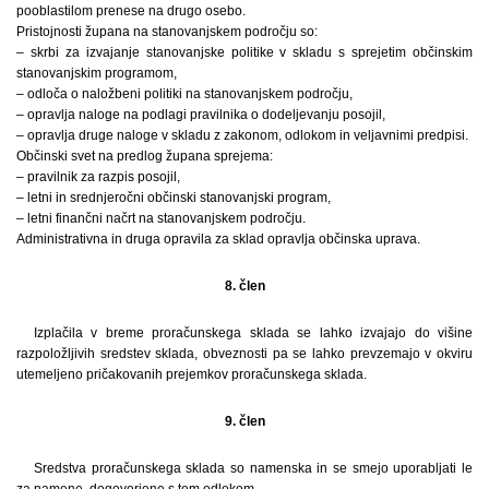
pooblastilom prenese na drugo osebo.
Pristojnosti župana na stanovanjskem področju so:
– skrbi za izvajanje stanovanjske politike v skladu s sprejetim občinskim
stanovanjskim programom,
– odloča o naložbeni politiki na stanovanjskem področju,
– opravlja naloge na podlagi pravilnika o dodeljevanju posojil,
– opravlja druge naloge v skladu z zakonom, odlokom in veljavnimi predpisi.
Občinski svet na predlog župana sprejema:
– pravilnik za razpis posojil,
– letni in srednjeročni občinski stanovanjski program,
– letni finančni načrt na stanovanjskem področju.
Administrativna in druga opravila za sklad opravlja občinska uprava.
8. člen
Izplačila v breme proračunskega sklada se lahko izvajajo do višine
razpoložljivih sredstev sklada, obveznosti pa se lahko prevzemajo v okviru
utemeljeno pričakovanih prejemkov proračunskega sklada.
9. člen
Sredstva proračunskega sklada so namenska in se smejo uporabljati le
za namene, dogovorjene s tem odlokom.