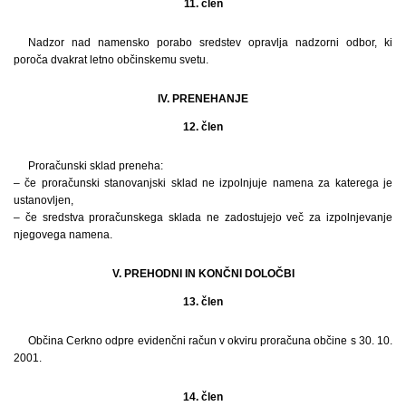
11. člen
Nadzor nad namensko porabo sredstev opravlja nadzorni odbor, ki
poroča dvakrat letno občinskemu svetu.
IV. PRENEHANJE
12. člen
Proračunski sklad preneha:
– če proračunski stanovanjski sklad ne izpolnjuje namena za katerega je
ustanovljen,
– če sredstva proračunskega sklada ne zadostujejo več za izpolnjevanje
njegovega namena.
V. PREHODNI IN KONČNI DOLOČBI
13. člen
Občina Cerkno odpre evidenčni račun v okviru proračuna občine s 30. 10.
2001.
14. člen