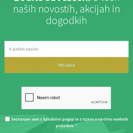
naših novostih, akcijah in
dogodkih
PRIJAVA
Seznanjen sem s
Splošnimi pogoji
in z
Izjavo o varstvu osebnih
podatkov
. *