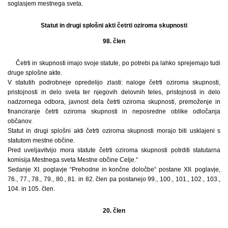
soglasjem mestnega sveta.
Statut in drugi splošni akti četrti oziroma skupnosti
98. člen
Četrti in skupnosti imajo svoje statute, po potrebi pa lahko sprejemajo tudi
druge splošne akte.
V statutih podrobneje opredelijo zlasti: naloge četrti oziroma skupnosti,
pristojnosti in delo sveta ter njegovih delovnih teles, pristojnosti in delo
nadzornega odbora, javnost dela četrti oziroma skupnosti, premoženje in
financiranje četrti oziroma skupnosti in neposredne oblike odločanja
občanov.
Statut in drugi splošni akti četrti oziroma skupnosti morajo biti usklajeni s
statutom mestne občine.
Pred uveljavitvijo mora statute četrti oziroma skupnosti potrditi statutarna
komisija Mestnega sveta Mestne občine Celje.“
Sedanje XI. poglavje “Prehodne in končne določbe“ postane XII. poglavje,
76., 77., 78., 79., 80., 81. in 82. člen pa postanejo 99., 100., 101., 102., 103.,
104. in 105. člen.
20. člen