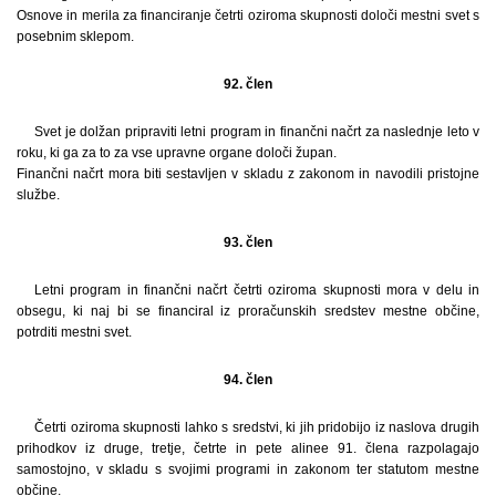
Osnove in merila za financiranje četrti oziroma skupnosti določi mestni svet s
posebnim sklepom.
92. člen
Svet je dolžan pripraviti letni program in finančni načrt za naslednje leto v
roku, ki ga za to za vse upravne organe določi župan.
Finančni načrt mora biti sestavljen v skladu z zakonom in navodili pristojne
službe.
93. člen
Letni program in finančni načrt četrti oziroma skupnosti mora v delu in
obsegu, ki naj bi se financiral iz proračunskih sredstev mestne občine,
potrditi mestni svet.
94. člen
Četrti oziroma skupnosti lahko s sredstvi, ki jih pridobijo iz naslova drugih
prihodkov iz druge, tretje, četrte in pete alinee 91. člena razpolagajo
samostojno, v skladu s svojimi programi in zakonom ter statutom mestne
občine.