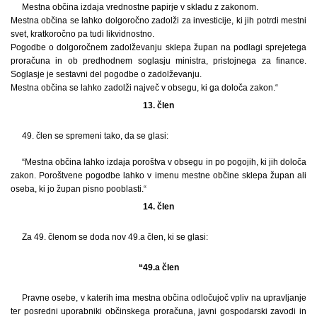
Mestna občina izdaja vrednostne papirje v skladu z zakonom.
Mestna občina se lahko dolgoročno zadolži za investicije, ki jih potrdi mestni
svet, kratkoročno pa tudi likvidnostno.
Pogodbe o dolgoročnem zadolževanju sklepa župan na podlagi sprejetega
proračuna in ob predhodnem soglasju ministra, pristojnega za finance.
Soglasje je sestavni del pogodbe o zadolževanju.
Mestna občina se lahko zadolži največ v obsegu, ki ga določa zakon.“
13. člen
49. člen se spremeni tako, da se glasi:
“Mestna občina lahko izdaja poroštva v obsegu in po pogojih, ki jih določa
zakon. Poroštvene pogodbe lahko v imenu mestne občine sklepa župan ali
oseba, ki jo župan pisno pooblasti.“
14. člen
Za 49. členom se doda nov 49.a člen, ki se glasi:
“49.a člen
Pravne osebe, v katerih ima mestna občina odločujoč vpliv na upravljanje
ter posredni uporabniki občinskega proračuna, javni gospodarski zavodi in