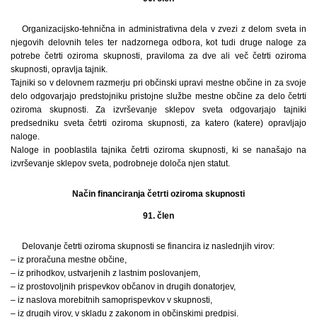
Organizacijsko-tehnična in administrativna dela v zvezi z delom sveta in
njegovih delovnih teles ter nadzornega odbora, kot tudi druge naloge za
potrebe četrti oziroma skupnosti, praviloma za dve ali več četrti oziroma
skupnosti, opravlja tajnik.
Tajniki so v delovnem razmerju pri občinski upravi mestne občine in za svoje
delo odgovarjajo predstojniku pristojne službe mestne občine za delo četrti
oziroma skupnosti. Za izvrševanje sklepov sveta odgovarjajo tajniki
predsedniku sveta četrti oziroma skupnosti, za katero (katere) opravljajo
naloge.
Naloge in pooblastila tajnika četrti oziroma skupnosti, ki se nanašajo na
izvrševanje sklepov sveta, podrobneje določa njen statut.
Način financiranja četrti oziroma skupnosti
91. člen
Delovanje četrti oziroma skupnosti se financira iz naslednjih virov:
– iz proračuna mestne občine,
– iz prihodkov, ustvarjenih z lastnim poslovanjem,
– iz prostovoljnih prispevkov občanov in drugih donatorjev,
– iz naslova morebitnih samoprispevkov v skupnosti,
– iz drugih virov, v skladu z zakonom in občinskimi predpisi.