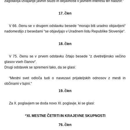
zagotavlja izvajanje javnih služb in dejavnosti v javnem interesu ter nadzor.“
17. člen
V 66. členu se v drugem odstavku besede “morajo biti uradno objavljeni“
nadomestijo z besedami “se objavljajo v Uradnem listu Republike Slovenije“.
18. člen
V 75. členu se v prvem odstavku črtajo besede “z dvetretjinsko večino
glasov vseh članov“.
Drugi odstavek se spremeni tako, da se glasi:
“Mestni svet odloča tudi o navezavi prijateljskih odnosov z mesti in
občinami v tujini.“
19. člen
Za X. poglavjem se doda novo XI. poglavje, ki se glasi:
“XI. MESTNE ČETRTI IN KRAJEVNE SKUPNOSTI
76. člen