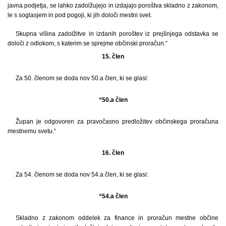
javna podjetja, se lahko zadolžujejo in izdajajo poroštva skladno z zakonom,
le s soglasjem in pod pogoji, ki jih določi mestni svet.
Skupna višina zadolžitve in izdanih poroštev iz prejšnjega odstavka se
določi z odlokom, s katerim se sprejme občinski proračun.“
15. člen
Za 50. členom se doda nov 50.a člen, ki se glasi:
“50.a člen
Župan je odgovoren za pravočasno predložitev občinskega proračuna
mestnemu svetu.“
16. člen
Za 54. členom se doda nov 54.a člen, ki se glasi:
“54.a člen
Skladno z zakonom oddelek za finance in proračun mestne občine