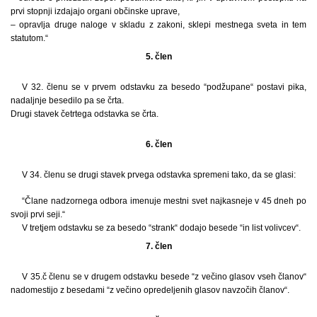
prvi stopnji izdajajo organi občinske uprave,
– opravlja druge naloge v skladu z zakoni, sklepi mestnega sveta in tem
statutom.“
5. člen
V 32. členu se v prvem odstavku za besedo “podžupane“ postavi pika,
nadaljnje besedilo pa se črta.
Drugi stavek četrtega odstavka se črta.
6. člen
V 34. členu se drugi stavek prvega odstavka spremeni tako, da se glasi:
“Člane nadzornega odbora imenuje mestni svet najkasneje v 45 dneh po
svoji prvi seji.“
V tretjem odstavku se za besedo “strank“ dodajo besede “in list volivcev“.
7. člen
V 35.č členu se v drugem odstavku besede “z večino glasov vseh članov“
nadomestijo z besedami “z večino opredeljenih glasov navzočih članov“.