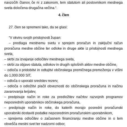
navzočih članov, če ni z zakonom, tem statutom ali poslovnikom mestnega
sveta določena drugačna večina.“.
4. člen
27. člen se spremeni tako, da se glasi:
“V okviru svojih pristojnosti župan:
– predlaga mestnemu svetu v sprejem proračun in zaključni račun
proračuna mestne občine ter odloke in druge akte iz pristojnosti mestnega
sveta,
– skrbi za izvajanje odločitev mestnega sveta,
– skrbi za objavo statuta, odlokov in drugih splošnih aktov mestne občine,
– odloča o pridobitvi in odtujitvi občinskega premičnega premoženja v višini
do 1,000.000 SIT,
– odloča o uporabi sredstev rezerv,
– odloča o odložitvi plačil obveznosti do občinskega proračuna in načinu
zavarovanja terjatev,
– predpisuje način in roke za predložitev načrtov razvojnih programov
neposrednih uporabnikov občinskega proračuna,
– predpisuje način in roke, do katerih morajo posredni proračunski
uporabniki dostaviti podatke neposrednim proračunskim uporabnikom,
– sprejema odločitev o začasnem financiranju mestne občine in o tem
obvešča mestni svet ter nadzorni odbor,