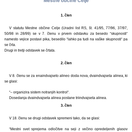
Mestne občine Celje
1. člen
V statutu Mestne občine Celje (Uradni list RS, št. 41/95, 77/96, 37/97,
50/98 in 28/99) se v 7. členu v prvem odstavku za besedo “skupnosti“
namesto vejice postavi pika, besedilo “lahko pa tudi na vaške skupnosti“ pa
se črta.
Drugi in tretji odstavek se črtata.
2. člen
V 8. členu se za enaindvajseto alineo doda nova, dvaindvajseta alinea, ki
se glasi:
“– organizira sistem notranjih kontrol“.
Dosedanja dvaindvajseta alinea postane triindvajseta alinea.
3. člen
V 18. členu se drugi odstavek spremeni tako, da se glasi:
“Mestni svet sprejema odločitve na seji z večino opredeljenih glasov