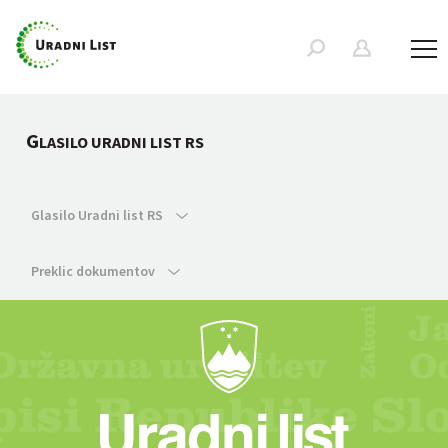
G
LASILO URADNI LIST RS
Glasilo Uradni list RS
Preklic dokumentov