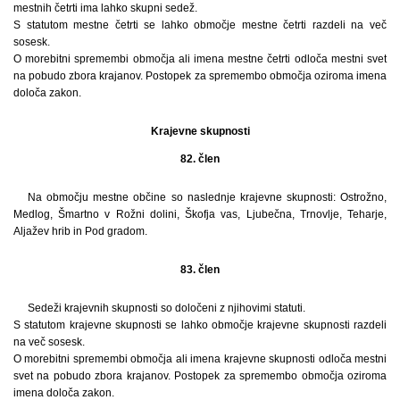
mestnih četrti ima lahko skupni sedež.
S statutom mestne četrti se lahko območje mestne četrti razdeli na več
sosesk.
O morebitni spremembi območja ali imena mestne četrti odloča mestni svet
na pobudo zbora krajanov. Postopek za spremembo območja oziroma imena
določa zakon.
Krajevne skupnosti
82. člen
Na območju mestne občine so naslednje krajevne skupnosti: Ostrožno,
Medlog, Šmartno v Rožni dolini, Škofja vas, Ljubečna, Trnovlje, Teharje,
Aljažev hrib in Pod gradom.
83. člen
Sedeži krajevnih skupnosti so določeni z njihovimi statuti.
S statutom krajevne skupnosti se lahko območje krajevne skupnosti razdeli
na več sosesk.
O morebitni spremembi območja ali imena krajevne skupnosti odloča mestni
svet na pobudo zbora krajanov. Postopek za spremembo območja oziroma
imena določa zakon.