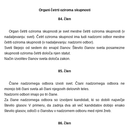
Organi četrti oziroma skupnosti
84. člen
Organ četrti oziroma skupnosti je svet mestne četrti oziroma skupnosti (v
nadaljevanju: svet). Četrt oziroma skupnost ima tudi nadzorni odbor mestne
četrti oziroma skupnosti (v nadaljevanju: nadzorni odbor).
Sveti štejejo od sedem do enajst članov. Število članov sveta posamezne
skupnosti oziroma četrti določa njen statut.
Način izvolitev članov sveta določa zakon.
85. člen
Člane nadzornega odbora izvoli svet. Člani nadzornega odbora ne
morejo biti člani sveta ali člani njegovih delovnih teles.
Nadzorni odbori imajo po tri člane.
Za člane nadzornega odbora so izvoljeni kandidati, ki so dobili največje
število glasov. V primeru, da zadnja dva ali več kandidatov dobijo enako
število glasov, odloči o članstvu v nadzornem odboru med njimi žreb.
86. člen