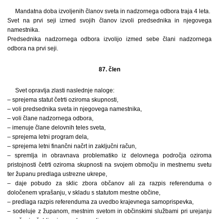
Mandatna doba izvoljenih članov sveta in nadzornega odbora traja 4 leta.
Svet na prvi seji izmed svojih članov izvoli predsednika in njegovega
namestnika.
Predsednika nadzornega odbora izvolijo izmed sebe člani nadzornega
odbora na prvi seji.
87. člen
Svet opravlja zlasti naslednje naloge:
– sprejema statut četrti oziroma skupnosti,
– voli predsednika sveta in njegovega namestnika,
– voli člane nadzornega odbora,
– imenuje člane delovnih teles sveta,
– sprejema letni program dela,
– sprejema letni finančni načrt in zaključni račun,
– spremlja in obravnava problematiko iz delovnega področja oziroma
pristojnosti četrti oziroma skupnosti na svojem območju in mestnemu svetu
ter županu predlaga ustrezne ukrepe,
– daje pobudo za sklic zbora občanov ali za razpis referenduma o
določenem vprašanju, v skladu s statutom mestne občine,
– predlaga razpis referenduma za uvedbo krajevnega samoprispevka,
– sodeluje z županom, mestnim svetom in občinskimi službami pri urejanju