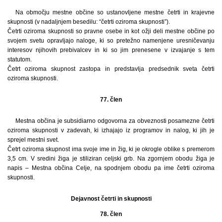
Na območju mestne občine so ustanovljene mestne četrti in krajevne
skupnosti (v nadaljnjem besedilu: “četrti oziroma skupnosti”).
Četrti oziroma skupnosti so pravne osebe in kot ožji deli mestne občine po
svojem svetu opravljajo naloge, ki so pretežno namenjene uresničevanju
interesov njihovih prebivalcev in ki so jim prenesene v izvajanje s tem
statutom.
Četrt oziroma skupnost zastopa in predstavlja predsednik sveta četrti
oziroma skupnosti.
77. člen
Mestna občina je subsidiarno odgovorna za obveznosti posamezne četrti
oziroma skupnosti v zadevah, ki izhajajo iz programov in nalog, ki jih je
sprejel mestni svet.
Četrt oziroma skupnost ima svoje ime in žig, ki je okrogle oblike s premerom
3,5 cm. V sredini žiga je stiliziran celjski grb. Na zgornjem obodu žiga je
napis – Mestna občina Celje, na spodnjem obodu pa ime četrti oziroma
skupnosti.
Dejavnost četrti in skupnosti
78. člen