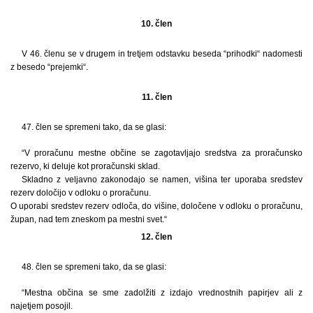
10. člen
V 46. členu se v drugem in tretjem odstavku beseda “prihodki“ nadomesti
z besedo “prejemki“.
11. člen
47. člen se spremeni tako, da se glasi:
“V proračunu mestne občine se zagotavljajo sredstva za proračunsko
rezervo, ki deluje kot proračunski sklad.
Skladno z veljavno zakonodajo se namen, višina ter uporaba sredstev
rezerv določijo v odloku o proračunu.
O uporabi sredstev rezerv odloča, do višine, določene v odloku o proračunu,
župan, nad tem zneskom pa mestni svet.“
12. člen
48. člen se spremeni tako, da se glasi:
“Mestna občina se sme zadolžiti z izdajo vrednostnih papirjev ali z
najetjem posojil.