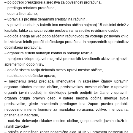
– po potrebi prerazporeja sredstva za obveznosti proračuna,
– predlaga rebalans proračuna,
– odpira žiro račune,
– upravlja s prostimi denarnimi sredstvi na računih,
– v pravnih osebah, v katerih ima mestna občina najmanj 15-odstotni delež v
kapitalu, lahko zahteva revizijo poslovanja na stroške revidirane osebe,
– določa enega ali več pooblaščenih računovodij za vodenje poslovnih knjig
in izdelavo letnih poročil občinskega proračuna in neposrednih uporabnikov
občinskega proračuna,
– organizira sistem notranjih kontrol in notranje revizije
– sprejema sklepe o javni razgrnitvi prostorskih izvedbenih aktov ter njihovih
sprememb in dopolnitev,
– določa sistemizacijo delovnih mest v upravi mestne občine,
– nadzira delo občinske uprave,
– mestnemu svetu predlaga imenovanje in razrešitev članov upravnih
organov skladov mestne občine, predstavnikov mestne občine v upravnih
organih javnih podjetij in direktorjev javnih podjetij ter člane v upravnih
organih drugih pravnih oseb, v katere mestna občina imenuje svoje
predstavnike; glede navedenih predlogov ima župan pravico pridobiti
neobvezno mnenje komisije za mandatna vprašanja, volitve, imenovanja,
priznanja in nagrade,
– nadzira delovanje skladov mestne občine, gospodarskih javnih služb in
javnih zavodov,
– odloča o pritožbah zoper posamične akte, ki jih v upravnem postopku na