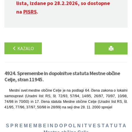
lista, izdane po 28.2.2026, so dostopne
na
PISRS
.
KAZALO
4924. Spremembe in dopolnitve statuta Mestne občine
Celje, stran 11945.
Mestni svet mestne občine Celje je na podlagi 64. člena zakona o lokalni
samoupravi (Uradni list RS, št. 72/93, 57/94, 14/95, 26/97, 70/97, 10/98,
74/98 in 70/00) in 17. člena statuta Mestne občine Celje (Uradni list RS, št.
41/95, 77/96, 37/97, 50/98 in 28/99) na seji dne 28. 11. 2000 sprejel
S P R E M E M B E I N D O P O L N I T V E S T A T U T A