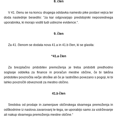
8. člen
V 41. členu se na koncu drugega odstavka namesto pike postavi vejica ter
doda naslednje besedilo: “za kar odgovarjajo predstojniki neposrednega
uporabnika, ki morajo voditi tudi ustrezne evidence.“.
9. člen
Za 41. členom se dodata nova 41.a in 41.b člen, ki se glasita:
“41.a člen
Za brezplačno pridobitev premoženja je treba pridobiti predhodno
soglasje oddelka za finance in proračun mestne občine, če bi takšna
pridobitev povzročila večje stroške ali če je lastništvo povezano s pogoji, ki bi
lahko povzročili obveznosti za mestno občino.
41.b člen
Sredstva od prodaje in zamenjave občinskega stvarnega premoženja in
odškodnine iz naslova zavarovanj le-tega, se uporabijo samo za vzdrževanje
ali nakup stvarnega premoženja mestne občine.“