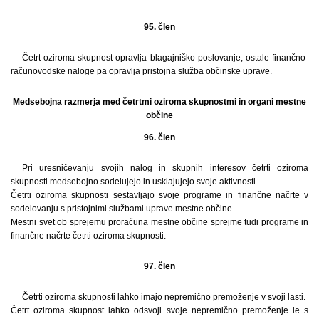
95. člen
Četrt oziroma skupnost opravlja blagajniško poslovanje, ostale finančno-
računovodske naloge pa opravlja pristojna služba občinske uprave.
Medsebojna razmerja med četrtmi oziroma skupnostmi in organi mestne
občine
96. člen
Pri uresničevanju svojih nalog in skupnih interesov četrti oziroma
skupnosti medsebojno sodelujejo in usklajujejo svoje aktivnosti.
Četrti oziroma skupnosti sestavljajo svoje programe in finančne načrte v
sodelovanju s pristojnimi službami uprave mestne občine.
Mestni svet ob sprejemu proračuna mestne občine sprejme tudi programe in
finančne načrte četrti oziroma skupnosti.
97. člen
Četrti oziroma skupnosti lahko imajo nepremično premoženje v svoji lasti.
Četrt oziroma skupnost lahko odsvoji svoje nepremično premoženje le s