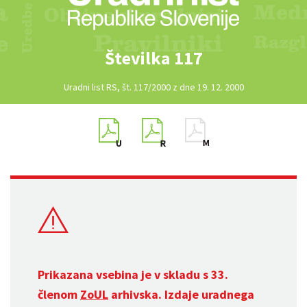
Številka 117
Uradni list RS, št. 117/2000 z dne 19. 12. 2000
Prikazana vsebina je v skladu s 33.
členom
ZoUL
arhivska. Izdaje uradnega