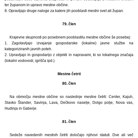
ter županom in upravo mestne občine.
8. Opravljajo druge naloge za katere jih pooblasti mestni svet ali župan.
79. člen
Krajevne skupnosti po posebnem pooblastilu mestne občine še posebej:
1. Zagotavljajo izvajanje gospodarske (lokalne) javne službe na
kategoriziranih javnih poteh.
2. Upravljajo in gospodarijo z objekti in napravami, ki so lokalnega značaja
(lokalni vodovodi, igrišča ipd.).
Mestne četrti
80. člen
Na območju mestne občine so naslednje mestne četrti: Center, Kajuh,
Slavko Šlander, Savinja, Lava, Dečkovo naselje, Dolgo polje, Nova vas,
Hudinja in Gaberje.
81. člen
Sedeže navedenih mestnih četrti določajo njihovi statuti. Dve ali več