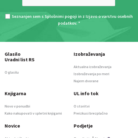
Seznanjen sem s
Splošnimi pogoji
in z
Izjavo o varstvu osebnih
podatkov
. *
Glasilo
Izobraževanja
Uradni list RS
Aktualna izobraževanja
O glasilu
Izobraževanja po meri
Najem dvorane
Knjigarna
UL info tok
Novo v ponudbi
O storitvi
Kako nakupovati v spletni knjigarni
Preizkusi brezplačno
Novice
Podjetje