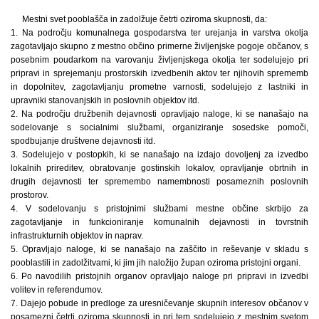
Mestni svet pooblašča in zadolžuje četrti oziroma skupnosti, da:
1. Na področju komunalnega gospodarstva ter urejanja in varstva okolja
zagotavljajo skupno z mestno občino primerne življenjske pogoje občanov, s
posebnim poudarkom na varovanju življenjskega okolja ter sodelujejo pri
pripravi in sprejemanju prostorskih izvedbenih aktov ter njihovih sprememb
in dopolnitev, zagotavljanju prometne varnosti, sodelujejo z lastniki in
upravniki stanovanjskih in poslovnih objektov itd.
2. Na področju družbenih dejavnosti opravljajo naloge, ki se nanašajo na
sodelovanje s socialnimi službami, organiziranje sosedske pomoči,
spodbujanje društvene dejavnosti itd.
3. Sodelujejo v postopkih, ki se nanašajo na izdajo dovoljenj za izvedbo
lokalnih prireditev, obratovanje gostinskih lokalov, opravljanje obrtnih in
drugih dejavnosti ter spremembo namembnosti posameznih poslovnih
prostorov.
4. V sodelovanju s pristojnimi službami mestne občine skrbijo za
zagotavljanje in funkcioniranje komunalnih dejavnosti in tovrstnih
infrastrukturnih objektov in naprav.
5. Opravljajo naloge, ki se nanašajo na zaščito in reševanje v skladu s
pooblastili in zadolžitvami, ki jim jih naložijo župan oziroma pristojni organi.
6. Po navodilih pristojnih organov opravljajo naloge pri pripravi in izvedbi
volitev in referendumov.
7. Dajejo pobude in predloge za uresničevanje skupnih interesov občanov v
posamezni četrti oziroma skupnosti in pri tem sodelujejo z mestnim svetom