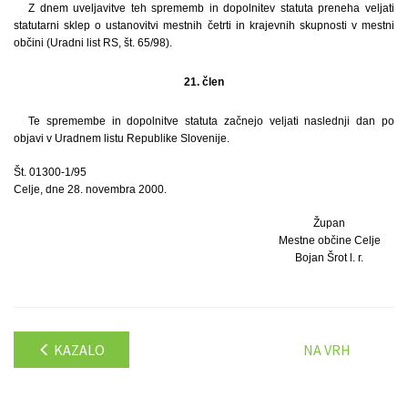
Z dnem uveljavitve teh sprememb in dopolnitev statuta preneha veljati
statutarni sklep o ustanovitvi mestnih četrti in krajevnih skupnosti v mestni
občini (Uradni list RS, št. 65/98).
21. člen
Te spremembe in dopolnitve statuta začnejo veljati naslednji dan po
objavi v Uradnem listu Republike Slovenije.
Št. 01300-1/95
Celje, dne 28. novembra 2000.
Župan
Mestne občine Celje
Bojan Šrot l. r.
KAZALO
NA VRH