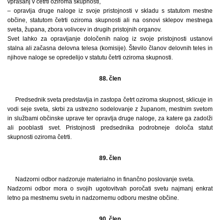
vprašanj v četrti oziroma skupnosti,
– opravlja druge naloge iz svoje pristojnosti v skladu s statutom mestne
občine, statutom četrti oziroma skupnosti ali na osnovi sklepov mestnega
sveta, župana, zbora volivcev in drugih pristojnih organov.
Svet lahko za opravljanje določenih nalog iz svoje pristojnosti ustanovi
stalna ali začasna delovna telesa (komisije). Število članov delovnih teles in
njihove naloge se opredelijo v statutu četrti oziroma skupnosti.
88. člen
Predsednik sveta predstavlja in zastopa četrt oziroma skupnost, sklicuje in
vodi seje sveta, skrbi za ustrezno sodelovanje z županom, mestnim svetom
in službami občinske uprave ter opravlja druge naloge, za katere ga zadolži
ali pooblasti svet. Pristojnosti predsednika podrobneje določa statut
skupnosti oziroma četrti.
89. člen
Nadzorni odbor nadzoruje materialno in finančno poslovanje sveta.
Nadzorni odbor mora o svojih ugotovitvah poročati svetu najmanj enkrat
letno pa mestnemu svetu in nadzornemu odboru mestne občine.
90. člen