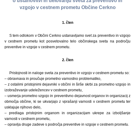
o ustanovitvi in delovanju sveta za preventivo in
vzgojo v cestnem prometu Občine Cerkno
1. člen
S tem odlokom v Občini Cerkno ustanavljamo svet za preventivo in vzgojo
v cestnem prometu kot posvetovalno telo občinskega sveta na področju
preventive in vzgoje v cestnem prometu.
2. člen
Pristojnosti in naloge sveta za preventivo in vzgojo v cestnem prometu so:
– obravnava in proučuje prometno varnostno problematiko,
– z ostalimi pristojnimi dejavniki v občini in širše skrbi za prometno vzgojo in
izobraževanje udeležencev v cestnem prometu,
– usmerja prometno vzgojo in preventivno dejavnost organov in organizacij z
območja občine, ki se ukvarjajo z vprašanji varnosti v cestnem prometu ter
usklajuje njihovo delo,
– predlaga pristojnim organom in organizacijam ukrepe za izboljšanje
varnosti v cestnem prometu,
– opravlja druge zadeve s področja preventive in vzgoje v cestnem prometu.