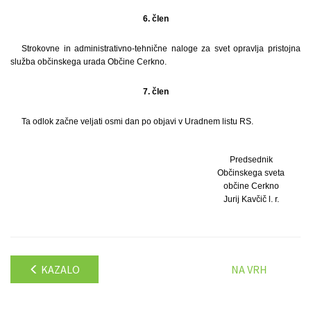
6. člen
Strokovne in administrativno-tehnične naloge za svet opravlja pristojna
služba občinskega urada Občine Cerkno.
7. člen
Ta odlok začne veljati osmi dan po objavi v Uradnem listu RS.
Predsednik
Občinskega sveta
občine Cerkno
Jurij Kavčič l. r.
KAZALO
NA VRH