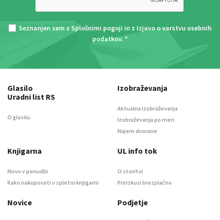
Seznanjen sem s
Splošnimi pogoji
in z
Izjavo o varstvu osebnih
podatkov
. *
Glasilo
Izobraževanja
Uradni list RS
Aktualna izobraževanja
O glasilu
Izobraževanja po meri
Najem dvorane
Knjigarna
UL info tok
Novo v ponudbi
O storitvi
Kako nakupovati v spletni knjigarni
Preizkusi brezplačno
Novice
Podjetje