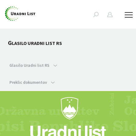
G
LASILO URADNI LIST RS
Glasilo Uradni list RS
Preklic dokumentov