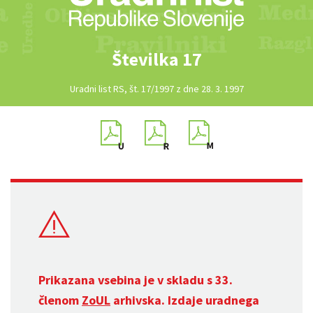
Številka 17
Uradni list RS, št. 17/1997 z dne 28. 3. 1997
Prikazana vsebina je v skladu s 33.
členom
ZoUL
arhivska. Izdaje uradnega