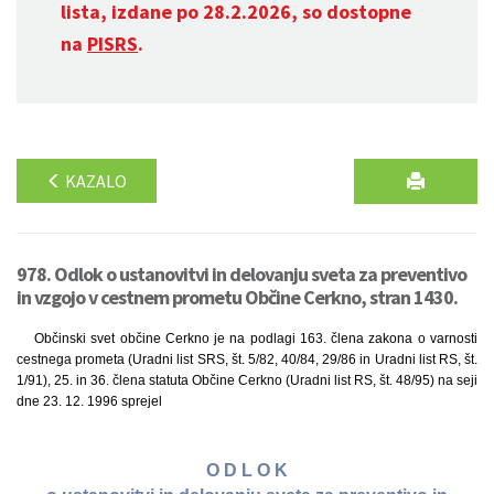
lista, izdane po 28.2.2026, so dostopne
na
PISRS
.
KAZALO
978. Odlok o ustanovitvi in delovanju sveta za preventivo
in vzgojo v cestnem prometu Občine Cerkno, stran 1430.
Občinski svet občine Cerkno je na podlagi 163. člena zakona o varnosti
cestnega prometa (Uradni list SRS, št. 5/82, 40/84, 29/86 in Uradni list RS, št.
1/91), 25. in 36. člena statuta Občine Cerkno (Uradni list RS, št. 48/95) na seji
dne 23. 12. 1996 sprejel
O D L O K