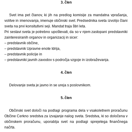
3. člen
Svet ima pet članov, ki jih na predlog komisije za mandatna vprašanja,
volitve in imenovanja, imenuje občinski svet. Predsednika sveta izvolijo člani
sveta na prvi konsitutivni seji. Mandat traja štiri leta.
Pri sestavi sveta je potrebno upoštevati, da so v njem zastopani predstavniki
zainteresiranih organov in organizacij in sicer:
– predstavnik občine,
– predstavnik Upravne enote Idrija,
– predstavnik policije in
– predstavniki javnih zavodov s področja vzgoje in izobraževanja.
4. člen
Delovanje sveta je javno in se ureja s poslovnikom.
5. člen
Občinski svet določi na podlagi programa dela v vsakoletnem proračunu
Občine Cerkno sredstva za izvajanje nalog sveta. Sredstva, ki so določena v
občinskem proračunu, uporablja svet na podlagi sprejetega finančnega
načrta.