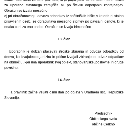
za uporabo stavbnega zemljišča ali po številu odpeljanih kontejnerjev.
Obračun se izvaja mesečno.
c) pri obračunavanju odvoza odpadkov iz počitniških hišic, v katerih ni stalno
prijavljenih oseb, se obračunava mesečno storitev po pavšalni osnovi, ki je
enaka ceni za eno osebo. Obračun se izvaja trimesečno.
13. člen
Uporabnik je dolžan plačevati stroške zbiranja in odvoza odpadkov od
dneva, ko izvajalec organizira in prične izvajati zbiranje ter odvoz odpadkov
na območju, kjer ima uporabnik svoj objekt, stanovanjske, poslovne in druge
površine.
14. člen
Ta pravilnik začne veljati osmi dan po objavi v Uradnem listu Republike
Slovenije.
Predsednik
Občinskega sveta
občine Cerkno