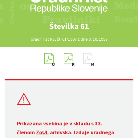
Številka 61
Uradni list RS, št. 61/1997 z dne 3. 10. 1997
Prikazana vsebina je v skladu s 33.
členom
ZoUL
arhivska. Izdaje uradnega