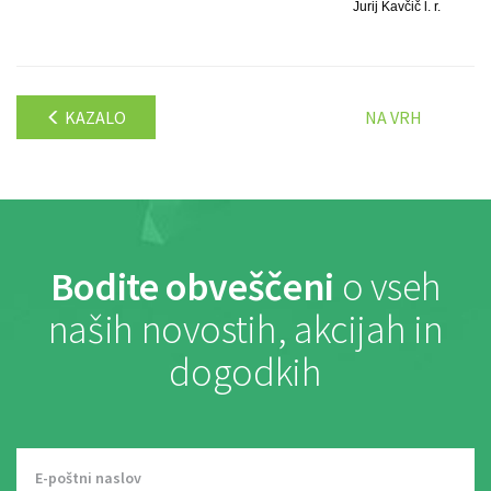
Jurij Kavčič l. r.
KAZALO
NA VRH
Bodite obveščeni
o vseh
naših novostih, akcijah in
dogodkih