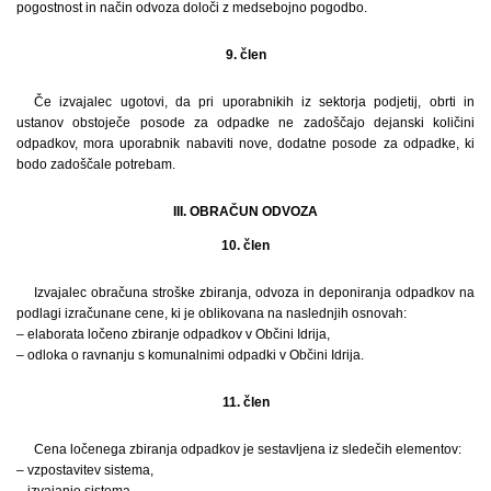
pogostnost in način odvoza določi z medsebojno pogodbo.
9. člen
Če izvajalec ugotovi, da pri uporabnikih iz sektorja podjetij, obrti in
ustanov obstoječe posode za odpadke ne zadoščajo dejanski količini
odpadkov, mora uporabnik nabaviti nove, dodatne posode za odpadke, ki
bodo zadoščale potrebam.
III. OBRAČUN ODVOZA
10. člen
Izvajalec obračuna stroške zbiranja, odvoza in deponiranja odpadkov na
podlagi izračunane cene, ki je oblikovana na naslednjih osnovah:
– elaborata ločeno zbiranje odpadkov v Občini Idrija,
– odloka o ravnanju s komunalnimi odpadki v Občini Idrija.
11. člen
Cena ločenega zbiranja odpadkov je sestavljena iz sledečih elementov:
– vzpostavitev sistema,
– izvajanje sistema,