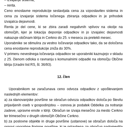
– renta.
Ceno enostavne reprodukcije sestavljata cena za vzpostavitev sistema in
cena za izvajanje sistema ločenega zbiranja odpadkov in je prihodek
izvajalca dejavnosti.
Renta je del cene, ki se zbira zaradi negativnih vplivov na okolje na
območjih, kjer je lokacija deponije odpadkov in jo izvajalec dejavnosti
nakazuje občinam Idrija in Cerkno do 25. v mesecu za pretekli mesec.
Uporabnike se stimulira za vestno ločevanje odpadkov tako, da se določena
cena enostavne reprodukcije zniža do 30%.
V primeru nevestnega ločevanja odpadkov se uporabniki kaznujejo v skladu
z 25. členom odloka o ravnanju s komunalnimi odpadki na območju Občine
Idrija (Uradni list RS, št. 36/93).
12. člen
Uporabnikom se zaračunava ceno odvoza odpadkov z upoštevanjem
naslednjih elementov:
a) za stanovanjske površine se obračun odvoza odpadkov določa po številu
prijavljenih oseb v gospodinjstvu – osnova je podatek Oddelka za notranje
zadeve, upravne enote v Idriji. Obračun se izvaja mesečno za mesto Cerkno
ter trimesečno v drugih območjih Občine Cerkno.
b) za poslovne objekte in druge površine (ustanove) se obračun določa na
osnovi uporabne tlorisne površine, ki je prijavljena za obračun nadomestila