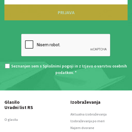
PRIJAVA
Seznanjen sem s
Splošnimi pogoji
in z
Izjavo o varstvu osebnih
podatkov
. *
Glasilo
Izobraževanja
Uradni list RS
Aktualna izobraževanja
O glasilu
Izobraževanja po meri
Najem dvorane