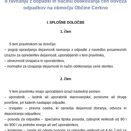
o ravnanju z odpadki in načinu oblikovanja cen odvoza
odpadkov na območju Občine Cerkno
I. SPLOŠNE DOLOČBE
1. člen
S tem pravilnikom se določijo:
– pogoji opravljanja dejavnosti ravnanja z odpadki z navedbo posameznih
izrazov za opredelitev dejavnosti, uporabljenih v tem pravilniku,
– obveznosti izvajalca in uporabnikov,
– normativi za izvajanje dejavnosti in način oblikovanja cene storitev.
2. člen
V tem pravilniku imajo uporabljeni izrazi naslednji pomen:
– uporabnik – lastnik ali uporabnik stanovanjske, poslovne ali druge
površine, pri katerih nastajajo odpadki,
– izvajalec – pravna oseba, ki opravlja dejavnost zbiranja, odvoza in
deponiranja odpadkov,
– posoda za odpadke – specialna tipska posoda, zabojnik velikosti od 80 l
do 900 l za potrebe enega ali več uporabnikov,
– kontejner – zaprta ali odprta posoda za odpadke velikosti od 4 do 7 m3 za