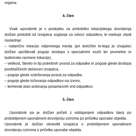
organa.
4. člen
Vsak uporabnik je v postopku za pridobitev lokacijskega dovoljenja
dolžan pridobiti od izvajalca soglasje za odvoz odpadkov, ki vsebuje zlasti
naslednje:
– natančno lokacijo odjemnega mesta (pri določitvi le-tega je izvajalec
dolžan upoštevati pogoje dostopa s specialnimi vozili ter prometne in
lastninske razmere lokacije),
– velikost, število in tip potrebnih posod za odpadke in pogoje glede dostopa
pooblaščenih delavcev izvajalca,
– pogoje glede vzdrževanja posod za odpadke,
– pogoje glede ločevanja odpadkov na izvoru,
– terminski plan pobiranja posameznih vrst odpadkov.
5. člen
Uporabnik pa je dolžan pričeti z oddajanjem odpadkov takoj po
pridobljenem uporabnem dovoljenju oziroma po pričetku uporabe objekta.
Uporabnik je dolžan obvestiti izvajalca o pridobljenem uporabnem
dovoljenju oziroma o pričetku uporabe objekta.