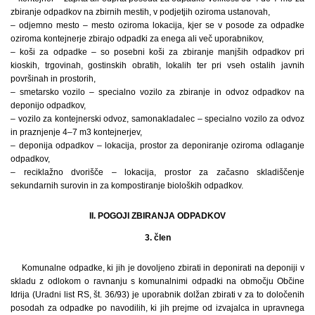
zbiranje odpadkov na zbirnih mestih, v podjetjih oziroma ustanovah,
– odjemno mesto – mesto oziroma lokacija, kjer se v posode za odpadke
oziroma kontejnerje zbirajo odpadki za enega ali več uporabnikov,
– koši za odpadke – so posebni koši za zbiranje manjših odpadkov pri
kioskih, trgovinah, gostinskih obratih, lokalih ter pri vseh ostalih javnih
površinah in prostorih,
– smetarsko vozilo – specialno vozilo za zbiranje in odvoz odpadkov na
deponijo odpadkov,
– vozilo za kontejnerski odvoz, samonakladalec – specialno vozilo za odvoz
in praznjenje 4–7 m3 kontejnerjev,
– deponija odpadkov – lokacija, prostor za deponiranje oziroma odlaganje
odpadkov,
– reciklažno dvorišče – lokacija, prostor za začasno skladiščenje
sekundarnih surovin in za kompostiranje bioloških odpadkov.
II. POGOJI ZBIRANJA ODPADKOV
3. člen
Komunalne odpadke, ki jih je dovoljeno zbirati in deponirati na deponiji v
skladu z odlokom o ravnanju s komunalnimi odpadki na območju Občine
Idrija (Uradni list RS, št. 36/93) je uporabnik dolžan zbirati v za to določenih
posodah za odpadke po navodilih, ki jih prejme od izvajalca in upravnega