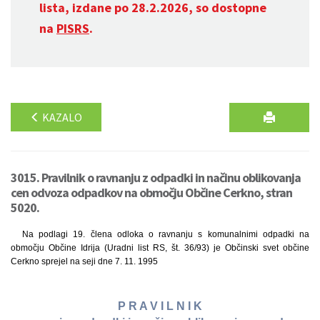
lista, izdane po 28.2.2026, so dostopne
na
PISRS
.
KAZALO
3015. Pravilnik o ravnanju z odpadki in načinu oblikovanja
cen odvoza odpadkov na območju Občine Cerkno, stran
5020.
Na podlagi 19. člena odloka o ravnanju s komunalnimi odpadki na
območju Občine Idrija (Uradni list RS, št. 36/93) je Občinski svet občine
Cerkno sprejel na seji dne 7. 11. 1995
P R A V I L N I K