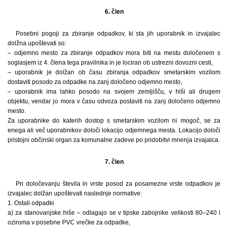
6. člen
Posebni pogoji za zbiranje odpadkov, ki sta jih uporabnik in izvajalec
dolžna upoštevati so:
– odjemno mesto za zbiranje odpadkov mora biti na mestu določenem s
soglasjem iz 4. člena tega pravilnika in je lociran ob ustrezni dovozni cesti,
– uporabnik je dolžan ob času zbiranja odpadkov smetarskim vozilom
dostaviti posodo za odpadke na zanj določeno odjemno mesto,
– uporabnik ima lahko posodo na svojem zemljišču, v hiši ali drugem
objektu, vendar jo mora v času odvoza postaviti na zanj določeno odjemno
mesto.
Za uporabnike do katerih dostop s smetarskim vozilom ni mogoč, se za
enega ali več uporabnikov določi lokacijo odjemnega mesta. Lokacijo določi
pristojni občinski organ za komunalne zadeve po pridobitvi mnenja izvajalca.
7. člen
Pri določevanju števila in vrste posod za posamezne vrste odpadkov je
izvajalec dolžan upoštevati naslednje normative:
1. Ostali odpadki
a) za stanovanjske hiše – odlagajo se v tipske zabojnike velikosti 80–240 l
oziroma v posebne PVC vrečke za odpadke,