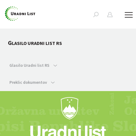
G
LASILO URADNI LIST RS
Glasilo Uradni list RS
Preklic dokumentov