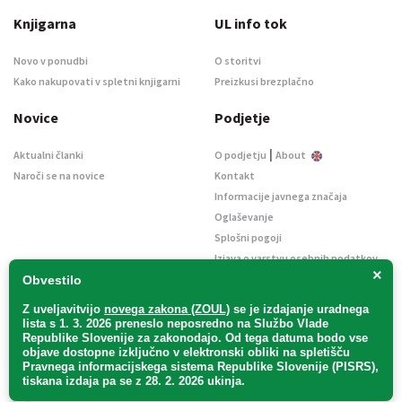
Knjigarna
UL info tok
Novo v ponudbi
O storitvi
Kako nakupovati v spletni knjigarni
Preizkusi brezplačno
Novice
Podjetje
|
Aktualni članki
O podjetju
About
Naroči se na novice
Kontakt
Informacije javnega značaja
Oglaševanje
Splošni pogoji
Izjava o varstvu osebnih podatkov
×
E-dražbe
Obvestilo
Z uveljavitvijo
novega zakona (ZOUL)
se je
izdajanje uradnega
lista s 1. 3. 2026 preneslo
neposredno
na Službo Vlade
Republike Slovenije za zakonodajo
. Od tega datuma bodo vse
objave dostopne izključno v elektronski obliki na spletišču
Pravnega informacijskega sistema Republike Slovenije (PISRS),
Uradni list d. o. o. – v likvidaciji / Vse pravice pridržane.
tiskana izdaja pa se z 28. 2. 2026 ukinja.
Pravna obvestila
/
Piškotki
/ Avtorji:
TriTim spletna agencija
v sodelovanju z