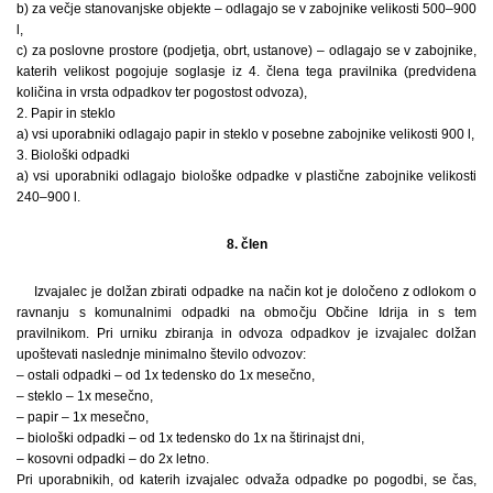
b) za večje stanovanjske objekte – odlagajo se v zabojnike velikosti 500–900
l,
c) za poslovne prostore (podjetja, obrt, ustanove) – odlagajo se v zabojnike,
katerih velikost pogojuje soglasje iz 4. člena tega pravilnika (predvidena
količina in vrsta odpadkov ter pogostost odvoza),
2. Papir in steklo
a) vsi uporabniki odlagajo papir in steklo v posebne zabojnike velikosti 900 l,
3. Biološki odpadki
a) vsi uporabniki odlagajo biološke odpadke v plastične zabojnike velikosti
240–900 l.
8. člen
Izvajalec je dolžan zbirati odpadke na način kot je določeno z odlokom o
ravnanju s komunalnimi odpadki na območju Občine Idrija in s tem
pravilnikom. Pri urniku zbiranja in odvoza odpadkov je izvajalec dolžan
upoštevati naslednje minimalno število odvozov:
– ostali odpadki – od 1x tedensko do 1x mesečno,
– steklo – 1x mesečno,
– papir – 1x mesečno,
– biološki odpadki – od 1x tedensko do 1x na štirinajst dni,
– kosovni odpadki – do 2x letno.
Pri uporabnikih, od katerih izvajalec odvaža odpadke po pogodbi, se čas,