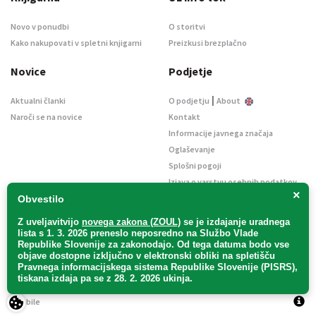
Novo v ponudbi
O storitvi
Kako nakupovati v spletni knjigarni
Preizkusi brezplačno
Novice
Podjetje
|
Aktualni članki
O podjetju
About
Naroči se na novice
Kontakt
Informacije javnega značaja
Oglaševanje
Splošni pogoji
Izjava o varstvu osebnih podatkov
×
E-dražbe
Obvestilo
Z uveljavitvijo
novega zakona (ZOUL)
se je
izdajanje uradnega
lista s 1. 3. 2026 preneslo
neposredno
na Službo Vlade
Republike Slovenije za zakonodajo
. Od tega datuma bodo vse
objave dostopne izključno v elektronski obliki na spletišču
Pravnega informacijskega sistema Republike Slovenije (PISRS),
Uradni list d. o. o. – v likvidaciji / Vse pravice pridržane.
tiskana izdaja pa se z 28. 2. 2026 ukinja.
Pravna obvestila
/
Piškotki
/ Avtorji:
TriTim spletna agencija
v sodelovanju z
2Mobile