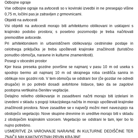
Odbojne ograje
Vse odbojne ograje na avtocesti so v kovinski izvedbi in ne presegajo višine
0,75 m, ločilni pas je zatravljen z grmovnicami.
Objekti na avtocesti
Vsi objekti na avtocesti morajo biti arhitekturno oblikovani in usklajeni s
krajinsko podobo prostora; s posebno pozornostjo je treba načrtovati
premostitve avtoceste.
Pri arhitektonskem in urbanističnem oblikovanju cestninske postaje in
celotnega priključka je treba upoštevati krajinske značilnosti (turistično
ponudbo območja, naravne in kulturne znamenitosti).
Posegi v obcestni prostor
Kjer trasa preseka gozdne površine se najmanj v pasu 10 m od useka s
spodnjo bermo ali najmanj 10 m od skrajnega roba cestišča sanira in
oblikuje nov gozdni rob. V tem območju se odstrani bor (če gozdar ne odredi
drugače) in po potrebi dosadi avtohtone listavce, tako da se zagotovi
postopna vertikalna členitev vegitacije.
Detajlno reliefno oblikovanje in zasaditveni načrti morajo biti izdelani in
izvedeni v skladu s pogoji lokacijskega načrta in morajo upoštevati krajinske
značilnosti prostora. Nove zasaditve se v največji možni meri navezujejo na
obstoječo vegetacijo. Nove skupine drevnine in ureditve morajo biti v skladu
z obstoječim krajinskim vzorcem. Vegetacijo se odstrani le tam, kjer bo to
nujno potrebno.
USMERITVE ZA VAROVANJE NARAVNE IN KULTURNE DEDIŠČINE TER
ZNAČILNIH KAKOVOSTNIH PRVIN KRAJINE