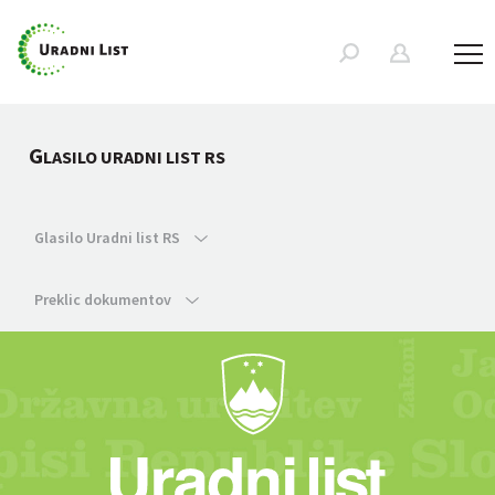
G
LASILO URADNI LIST RS
Glasilo Uradni list RS
Preklic dokumentov