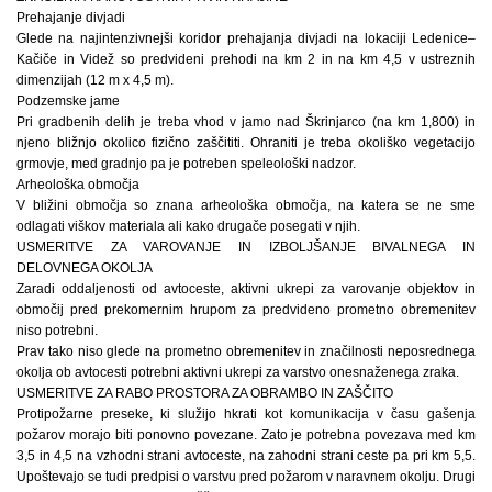
Prehajanje divjadi
Glede na najintenzivnejši koridor prehajanja divjadi na lokaciji Ledenice–
Kačiče in Videž so predvideni prehodi na km 2 in na km 4,5 v ustreznih
dimenzijah (12 m x 4,5 m).
Podzemske jame
Pri gradbenih delih je treba vhod v jamo nad Škrinjarco (na km 1,800) in
njeno bližnjo okolico fizično zaščititi. Ohraniti je treba okoliško vegetacijo
grmovje, med gradnjo pa je potreben speleološki nadzor.
Arheološka območja
V bližini območja so znana arheološka območja, na katera se ne sme
odlagati viškov materiala ali kako drugače posegati v njih.
USMERITVE ZA VAROVANJE IN IZBOLJŠANJE BIVALNEGA IN
DELOVNEGA OKOLJA
Zaradi oddaljenosti od avtoceste, aktivni ukrepi za varovanje objektov in
območij pred prekomernim hrupom za predvideno prometno obremenitev
niso potrebni.
Prav tako niso glede na prometno obremenitev in značilnosti neposrednega
okolja ob avtocesti potrebni aktivni ukrepi za varstvo onesnaženega zraka.
USMERITVE ZA RABO PROSTORA ZA OBRAMBO IN ZAŠČITO
Protipožarne preseke, ki služijo hkrati kot komunikacija v času gašenja
požarov morajo biti ponovno povezane. Zato je potrebna povezava med km
3,5 in 4,5 na vzhodni strani avtoceste, na zahodni strani ceste pa pri km 5,5.
Upoštevajo se tudi predpisi o varstvu pred požarom v naravnem okolju. Drugi