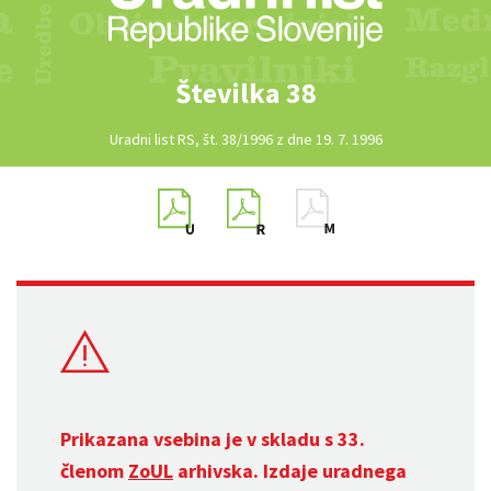
Številka 38
Uradni list RS, št. 38/1996 z dne 19. 7. 1996
Prikazana vsebina je v skladu s 33.
členom
ZoUL
arhivska. Izdaje uradnega