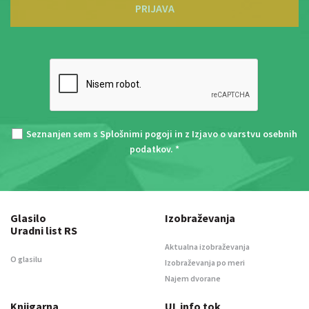
PRIJAVA
Seznanjen sem s
Splošnimi pogoji
in z
Izjavo o varstvu osebnih
podatkov
. *
Glasilo
Izobraževanja
Uradni list RS
Aktualna izobraževanja
O glasilu
Izobraževanja po meri
Najem dvorane
Knjigarna
UL info tok