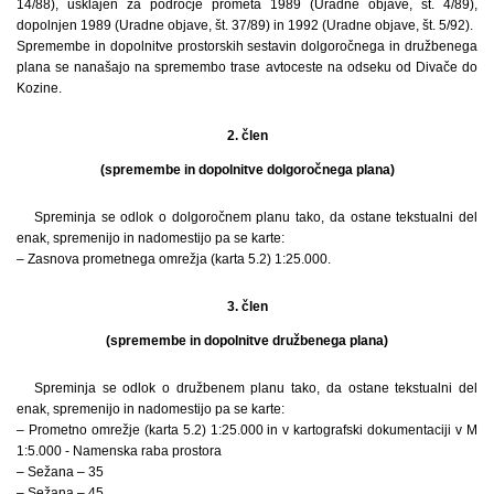
14/88), usklajen za področje prometa 1989 (Uradne objave, št. 4/89),
dopolnjen 1989 (Uradne objave, št. 37/89) in 1992 (Uradne objave, št. 5/92).
Spremembe in dopolnitve prostorskih sestavin dolgoročnega in družbenega
plana se nanašajo na spremembo trase avtoceste na odseku od Divače do
Kozine.
2. člen
(spremembe in dopolnitve dolgoročnega plana)
Spreminja se odlok o dolgoročnem planu tako, da ostane tekstualni del
enak, spremenijo in nadomestijo pa se karte:
– Zasnova prometnega omrežja (karta 5.2) 1:25.000.
3. člen
(spremembe in dopolnitve družbenega plana)
Spreminja se odlok o družbenem planu tako, da ostane tekstualni del
enak, spremenijo in nadomestijo pa se karte:
– Prometno omrežje (karta 5.2) 1:25.000 in v kartografski dokumentaciji v M
1:5.000 - Namenska raba prostora
– Sežana – 35
– Sežana – 45.