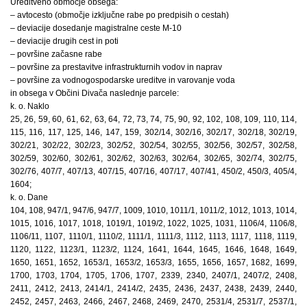
Ureditveno območje obsega:
– avtocesto (območje izključne rabe po predpisih o cestah)
– deviacije dosedanje magistralne ceste M-10
– deviacije drugih cest in poti
– površine začasne rabe
– površine za prestavitve infrastrukturnih vodov in naprav
– površine za vodnogospodarske ureditve in varovanje voda
in obsega v Občini Divača naslednje parcele:
k. o. Naklo
25, 26, 59, 60, 61, 62, 63, 64, 72, 73, 74, 75, 90, 92, 102, 108, 109, 110, 114,
115, 116, 117, 125, 146, 147, 159, 302/14, 302/16, 302/17, 302/18, 302/19,
302/21, 302/22, 302/23, 302/52, 302/54, 302/55, 302/56, 302/57, 302/58,
302/59, 302/60, 302/61, 302/62, 302/63, 302/64, 302/65, 302/74, 302/75,
302/76, 407/7, 407/13, 407/15, 407/16, 407/17, 407/41, 450/2, 450/3, 405/4,
1604;
k. o. Dane
104, 108, 947/1, 947/6, 947/7, 1009, 1010, 1011/1, 1011/2, 1012, 1013, 1014,
1015, 1016, 1017, 1018, 1019/1, 1019/2, 1022, 1025, 1031, 1106/4, 1106/8,
1106/11, 1107, 1110/1, 1110/2, 1111/1, 1111/3, 1112, 1113, 1117, 1118, 1119,
1120, 1122, 1123/1, 1123/2, 1124, 1641, 1644, 1645, 1646, 1648, 1649,
1650, 1651, 1652, 1653/1, 1653/2, 1653/3, 1655, 1656, 1657, 1682, 1699,
1700, 1703, 1704, 1705, 1706, 1707, 2339, 2340, 2407/1, 2407/2, 2408,
2411, 2412, 2413, 2414/1, 2414/2, 2435, 2436, 2437, 2438, 2439, 2440,
2452, 2457, 2463, 2466, 2467, 2468, 2469, 2470, 2531/4, 2531/7, 2537/1,