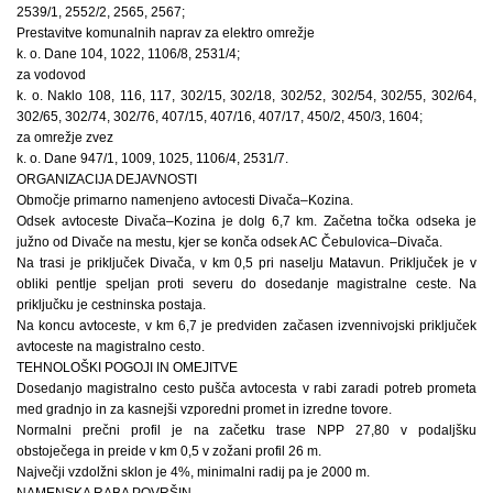
2539/1, 2552/2, 2565, 2567;
Prestavitve komunalnih naprav za elektro omrežje
k. o. Dane 104, 1022, 1106/8, 2531/4;
za vodovod
k. o. Naklo 108, 116, 117, 302/15, 302/18, 302/52, 302/54, 302/55, 302/64,
302/65, 302/74, 302/76, 407/15, 407/16, 407/17, 450/2, 450/3, 1604;
za omrežje zvez
k. o. Dane 947/1, 1009, 1025, 1106/4, 2531/7.
ORGANIZACIJA DEJAVNOSTI
Območje primarno namenjeno avtocesti Divača–Kozina.
Odsek avtoceste Divača–Kozina je dolg 6,7 km. Začetna točka odseka je
južno od Divače na mestu, kjer se konča odsek AC Čebulovica–Divača.
Na trasi je priključek Divača, v km 0,5 pri naselju Matavun. Priključek je v
obliki pentlje speljan proti severu do dosedanje magistralne ceste. Na
priključku je cestninska postaja.
Na koncu avtoceste, v km 6,7 je predviden začasen izvennivojski priključek
avtoceste na magistralno cesto.
TEHNOLOŠKI POGOJI IN OMEJITVE
Dosedanjo magistralno cesto pušča avtocesta v rabi zaradi potreb prometa
med gradnjo in za kasnejši vzporedni promet in izredne tovore.
Normalni prečni profil je na začetku trase NPP 27,80 v podaljšku
obstoječega in preide v km 0,5 v zožani profil 26 m.
Največji vzdolžni sklon je 4%, minimalni radij pa je 2000 m.
NAMENSKA RABA POVRŠIN