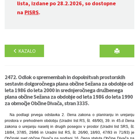
lista, izdane po 28.2.2026, so dostopne
na
PISRS
.
KAZALO
2472. Odlok o spremembah in dopolnitvah prostorskih
sestavin dolgoročnega plana občine Sežana za obdobje od
leta 1986 do leta 2000 in srednjeročnega družbenega
plana občine Sežana za obdobje od leta 1986 do leta 1990
za območje Občine Divača, stran 3335.
Na podlagi prvega odstavka 2. člena zakona o planiranju in urejanju
prostora v prehodnem obdobju (Uradni list RS, št. 48/90), 39. in 45.d člena
zakona o urejanju naselij in drugih posegov v prostor (Uradni list SRS, št.
18/84, 37/85, 29/86 in Uradni list RS, št. 26/90, 18/93, 47/93 in 71/93) je
Občinski svet občine Divača na podlagi 16. člena statuta Občine Divača na