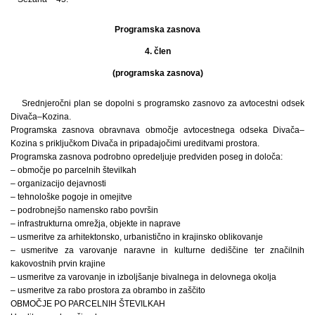
Programska zasnova
4. člen
(programska zasnova)
Srednjeročni plan se dopolni s programsko zasnovo za avtocestni odsek
Divača–Kozina.
Programska zasnova obravnava območje avtocestnega odseka Divača–
Kozina s priključkom Divača in pripadajočimi ureditvami prostora.
Programska zasnova podrobno opredeljuje predviden poseg in določa:
– območje po parcelnih številkah
– organizacijo dejavnosti
– tehnološke pogoje in omejitve
– podrobnejšo namensko rabo površin
– infrastrukturna omrežja, objekte in naprave
– usmeritve za arhitektonsko, urbanistično in krajinsko oblikovanje
– usmeritve za varovanje naravne in kulturne dediščine ter značilnih
kakovostnih prvin krajine
– usmeritve za varovanje in izboljšanje bivalnega in delovnega okolja
– usmeritve za rabo prostora za obrambo in zaščito
OBMOČJE PO PARCELNIH ŠTEVILKAH