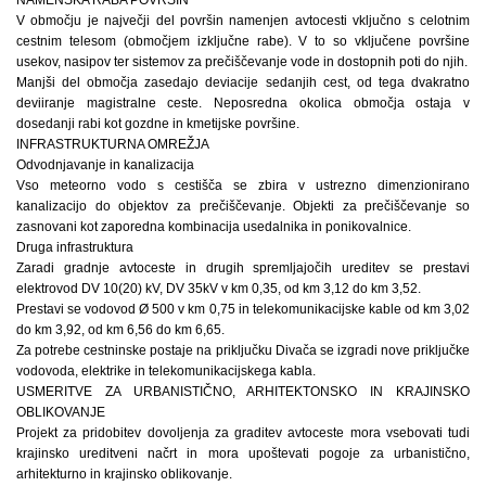
V območju je največji del površin namenjen avtocesti vključno s celotnim
cestnim telesom (območjem izključne rabe). V to so vključene površine
usekov, nasipov ter sistemov za prečiščevanje vode in dostopnih poti do njih.
Manjši del območja zasedajo deviacije sedanjih cest, od tega dvakratno
deviiranje magistralne ceste. Neposredna okolica območja ostaja v
dosedanji rabi kot gozdne in kmetijske površine.
INFRASTRUKTURNA OMREŽJA
Odvodnjavanje in kanalizacija
Vso meteorno vodo s cestišča se zbira v ustrezno dimenzionirano
kanalizacijo do objektov za prečiščevanje. Objekti za prečiščevanje so
zasnovani kot zaporedna kombinacija usedalnika in ponikovalnice.
Druga infrastruktura
Zaradi gradnje avtoceste in drugih spremljajočih ureditev se prestavi
elektrovod DV 10(20) kV, DV 35kV v km 0,35, od km 3,12 do km 3,52.
Prestavi se vodovod Ø 500 v km 0,75 in telekomunikacijske kable od km 3,02
do km 3,92, od km 6,56 do km 6,65.
Za potrebe cestninske postaje na priključku Divača se izgradi nove priključke
vodovoda, elektrike in telekomunikacijskega kabla.
USMERITVE ZA URBANISTIČNO, ARHITEKTONSKO IN KRAJINSKO
OBLIKOVANJE
Projekt za pridobitev dovoljenja za graditev avtoceste mora vsebovati tudi
krajinsko ureditveni načrt in mora upoštevati pogoje za urbanistično,
arhitekturno in krajinsko oblikovanje.