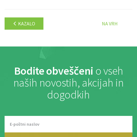
KAZALO
NA VRH
Bodite obveščeni
o vseh
naših novostih, akcijah in
dogodkih