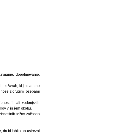
ijanje, dopolnjevanje,
in težavah, ki jih sam ne
 odnose z drugimi osebami
bnostnih ali vedenjskih
kov v širšem okolju.
sebnostnih težav začasno
e, da bi lahko ob ustrezni