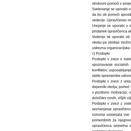
strokovni pomoči v svoje
Svetovanje se uporabi ob
da bo ob pomoči sprosti
vedenje. Upravičenec mor
Urejanje se uporabi v s
pristanek upravičenca ak
Vodenje se uporabi ob p
okolju pa obstoje možnos
ustrezna organizacijska 
c) Postopki
Postopki v zvezi s sve
spoznavanje socialnih 
konfliktov; usposabljan
obliki spremembe odnos
Postopki v zvezi z urej
dejavniki okolja; pomoč 
v pozitivno motivacijo;
določitev novih, višjih c
Postopki v zvezi z vod
seznanjanje upravičenca 
oziroma usmerjala vse 
pomembnih za njegovo ž
upravičenca smiselna i