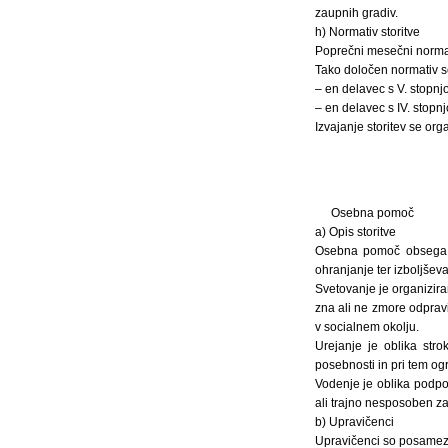
zaupnih gradiv.
h) Normativ storitve
Poprečni mesečni normat
Tako določen normativ s
– en delavec s V. stopnjo
– en delavec s IV. stopn
Izvajanje storitev se or
Osebna pomoč
a) Opis storitve
Osebna pomoč obsega s
ohranjanje ter izboljšev
Svetovanje je organizira
zna ali ne zmore odpravi
v socialnem okolju.
Urejanje je oblika str
posebnosti in pri tem og
Vodenje je oblika podpo
ali trajno nesposoben za
b) Upravičenci
Upravičenci so posameznik