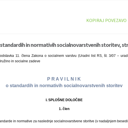
KOPIRAJ POVEZAVO
 standardih in normativih socialnovarstvenih storitev, st
dstavka 11. člena Zakona o socialnem varstvu (Uradni list RS, št. 3/07 – urad
 družino in socialne zadeve
P R A V I L N I K
o standardih in normativih socialnovarstvenih storitev
I. SPLOŠNE DOLOČBE
1. člen
tandarde in normative za naslednje socialnovarstvene storitve (v nadaljnjem besedilu