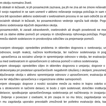
m okolju normalno živeli.
 stiskah in težavah, ki jih posameznik zaznava, pa jih ne zna ali ne zmore reševati
l svojo napetost in se sam usmeril v aktivno reševanje svojega položaja in sam 
a biti sposoben aktivno sodelovati v svetovalnem procesu in se sam odločiti za sto
ocialnih stiskah in težavah, ko posameznikovo vedenje ogroža tudi okolje. Pogo
tivno sodelovanje ključnih dejavnikov okolja.
osameznikih, ki zaradi zdravstvenih, osebnostnih ali drugih posebnosti ne mor
ti za stalne oblike pomoči pri urejanju in izboljševanju njihovega položaja. Pogo
mreža stalnih sodelavcev in prostovoljna odločitev za prejemanje pomoči.
tovanjem obsegajo: opredelitev problema in sklenitev dogovora o svetovanju; u
odnosov, svojih reakcij, načinov konfrontacije, ter načinov sodelovanja in pog
je upravičenca za socialno učenje in spreminjanje odnosov v okolju, ter evalvacij
a med svetovalcem in upravičencem iz odnosa pomoči v odnos sodelovanja.
anjem obsegajo: opredelitev ciljev in sklenitev dogovora o urejanju; dogovor o
strokovnjaka pri predelavi upravičenčevih negativnih izkušenj z okoljem; preusmer
 vključevanje okolja v aktivno spreminjanje odnosov z upravičencem; evalvacija
iljev ter vključitev upravičenca v organizirane oblike samopomoči.
enjem obsegajo: dogovor z nosilci socialne mreže za redno in trajno oskrbo o
s strokovnimi in laičnimi delavci, ki bodo z njim sodelovali; določitev institucije
delavce; spodbujanje upravičenčevega sodelovanja pri načrtovanju in izvajanju
ivljenje v povezavi z osebami, ki jim zaupa in so mu blizu; zagotavljanje vod
n mu zagotavlja uporabo preostalih zmožnosti ter polletno evalvacijo dela, ka