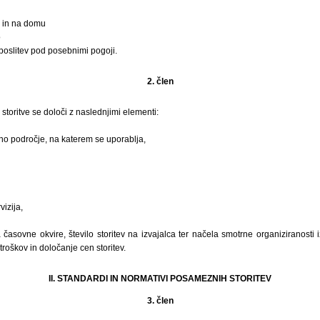
 in na domu
o
aposlitev pod posebnimi pogoji.
2. člen
oritve se določi z naslednjimi elementi:
vno področje, na katerem se uporablja,
izija,
 časovne okvire, število storitev na izvajalca ter načela smotrne organiziranosti i
roškov in določanje cen storitev.
II. STANDARDI IN NORMATIVI POSAMEZNIH STORITEV
3. člen