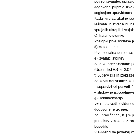
potrebi izvajalec upravi
dogovorih pripravi izv
soglasjem upravičenca.
Kadar gre za akutno soc
rešitvah in izvede nujn
sprejetih ukrepih izvajal
č) Trajanje storitve
Postopki prve socialne p
d) Metoda dela
Prva socialna pomoč se 
e) Izvajalci storitev
Storitve prve socialne 
(Uradni list RS, št. 3/07
f) Supervizija in izobraž
Sestavni del storitve sta
– supervizijski posveti: 
– strokovno izpopolnjev
g) Dokumentacija
Izvajalec vodi evidenc
dogovorjene ukrepe.
Za upravičence, ki jim 
podatkov v skladu z na
besedilo).
V evidenci se posebej oz