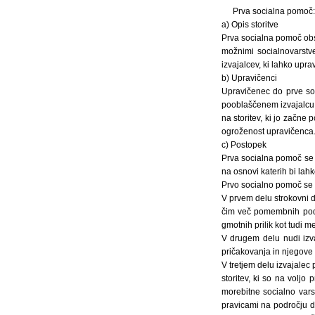
Prva socialna pomoč:
a) Opis storitve
Prva socialna pomoč obs
možnimi socialnovarstven
izvajalcev, ki lahko upr
b) Upravičenci
Upravičenec do prve soci
pooblaščenem izvajalcu, 
na storitev, ki jo začne 
ogroženost upravičenca
c) Postopek
Prva socialna pomoč se o
na osnovi katerih bi lah
Prvo socialno pomoč se 
V prvem delu strokovni d
čim več pomembnih podat
gmotnih prilik kot tudi 
V drugem delu nudi izv
pričakovanja in njegove 
V tretjem delu izvajalec
storitev, ki so na voljo 
morebitne socialno vars
pravicami na področju d