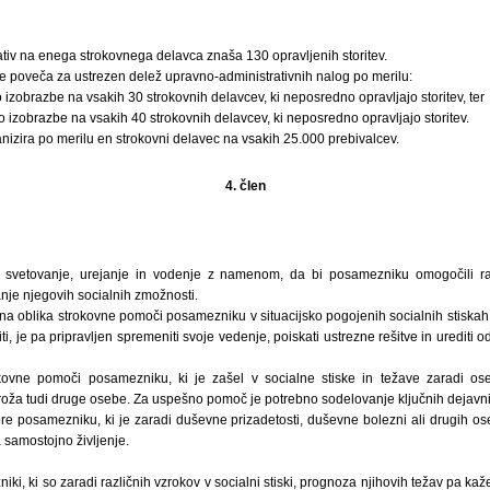
iv na enega strokovnega delavca znaša 130 opravljenih storitev.
e poveča za ustrezen delež upravno-administrativnih nalog po merilu:
 izobrazbe na vsakih 30 strokovnih delavcev, ki neposredno opravljajo storitev, ter
jo izobrazbe na vsakih 40 strokovnih delavcev, ki neposredno opravljajo storitev.
ganizira po merilu en strokovni delavec na vsakih 25.000 prebivalcev.
4. člen
vetovanje, urejanje in vodenje z namenom, da bi posamezniku omogočili razv
anje njegovih socialnih zmožnosti.
na oblika strokovne pomoči posamezniku v situacijsko pogojenih socialnih stiskah 
ti, je pa pripravljen spremeniti svoje vedenje, poiskati ustrezne rešitve in urediti
okovne pomoči posamezniku, ki je zašel v socialne stiske in težave zaradi ose
roža tudi druge osebe. Za uspešno pomoč je potrebno sodelovanje ključnih dejavni
re posamezniku, ki je zaradi duševne prizadetosti, duševne bolezni ali drugih o
 samostojno življenje.
i, ki so zaradi različnih vzrokov v socialni stiski, prognoza njihovih težav pa kaž