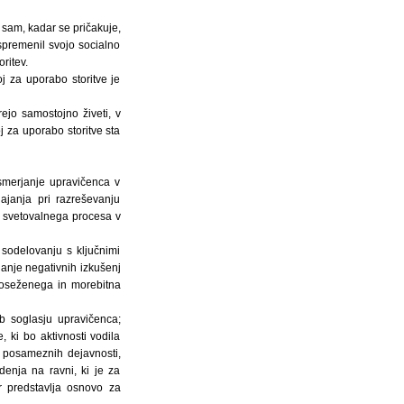
 sam, kadar se pričakuje,
spremenil svojo socialno
ritev.
j za uporabo storitve je
ejo samostojno živeti, v
j za uporabo storitve sta
smerjanje upravičenca v
ajanja pri razreševanju
o svetovalnega procesa v
 sodelovanju s ključnimi
janje negativnih izkušenj
 doseženega in morebitna
b soglasju upravičenca;
, ki bo aktivnosti vodila
 posameznih dejavnosti,
enja na ravni, ki je za
r predstavlja osnovo za