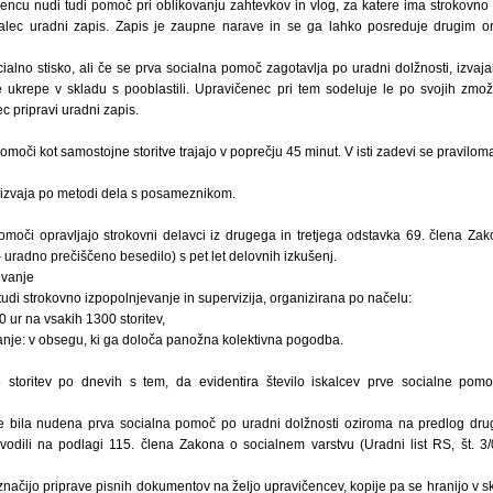
čencu nudi tudi pomoč pri oblikovanju zahtevkov in vlog, za katere ima strokovno
ajalec uradni zapis. Zapis je zaupne narave in se ga lahko posreduje drugim 
ialno stisko, ali če se prva socialna pomoč zagotavlja po uradni dolžnosti, izvaj
e ukrepe v skladu s pooblastili. Upravičenec pri tem sodeluje le po svojih zmož
ec pripravi uradni zapis.
omoči kot samostojne storitve trajajo v poprečju 45 minut. V isti zadevi se pravilom
izvaja po metodi dela s posameznikom.
pomoči opravljajo strokovni delavci iz drugega in tretjega odstavka 69. člena Za
 – uradno prečiščeno besedilo) s pet let delovnih izkušenj.
evanje
 tudi strokovno izpopolnjevanje in supervizija, organizirana po načelu:
10 ur na vsakih 1300 storitev,
anje: v obsegu, ki ga določa panožna kolektivna pogodba.
o storitev po dnevih s tem, da evidentira število iskalcev prve socialne pomo
je bila nudena prva socialna pomoč po uradni dolžnosti oziroma na predlog drug
vodili na podlagi 115. člena Zakona o socialnem varstvu (Uradni list RS, št. 3
načijo priprave pisnih dokumentov na željo upravičencev, kopije pa se hranijo v s