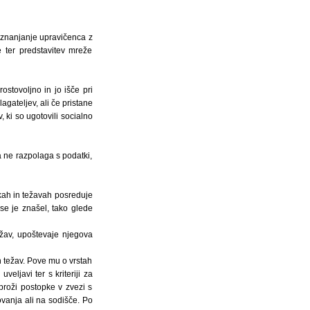
eznanjanje upravičenca z
ve ter predstavitev mreže
ostovoljno in jo išče pri
gateljev, ali če pristane
, ki so ugotovili socialno
a ne razpolaga s podatki,
skah in težavah posreduje
se je znašel, tako glede
žav, upoštevaje njegova
n težav. Pove mu o vrstah
veljavi ter s kriteriji za
proži postopke v zvezi s
vanja ali na sodišče. Po