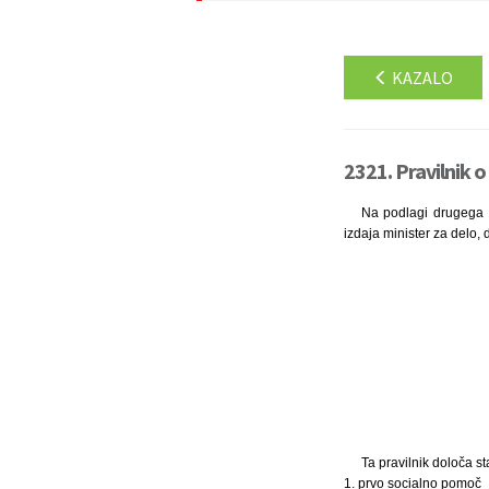
KAZALO
2321. Pravilnik o
Na podlagi drugega o
izdaja minister za delo,
Ta pravilnik določa s
1. prvo socialno pomoč