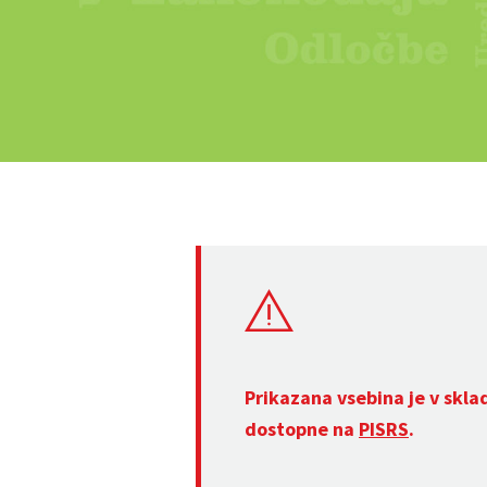
Prikazana vsebina je v skla
dostopne na
PISRS
.