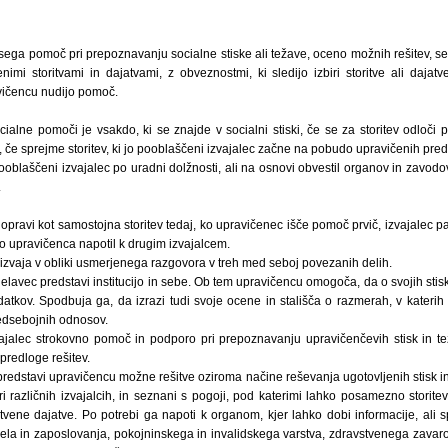
ega pomoč pri prepoznavanju socialne stiske ali težave, oceno možnih rešitev, s
imi storitvami in dajatvami, z obveznostmi, ki sledijo izbiri storitve ali dajat
avičencu nudijo pomoč.
alne pomoči je vsakdo, ki se znajde v socialni stiski, če se za storitev odloči pr
če sprejme storitev, ki jo pooblaščeni izvajalec začne na pobudo upravičenih predla
pooblaščeni izvajalec po uradni dolžnosti, ali na osnovi obvestil organov in zavodov
.
pravi kot samostojna storitev tedaj, ko upravičenec išče pomoč prvič, izvajalec p
ko upravičenca napotil k drugim izvajalcem.
izvaja v obliki usmerjenega razgovora v treh med seboj povezanih delih.
elavec predstavi institucijo in sebe. Ob tem upravičencu omogoča, da o svojih sti
kov. Spodbuja ga, da izrazi tudi svoje ocene in stališča o razmerah, v katerih 
medsebojnih odnosov.
ajalec strokovno pomoč in podporo pri prepoznavanju upravičenčevih stisk in te
predloge rešitev.
 predstavi upravičencu možne rešitve oziroma načine reševanja ugotovljenih stisk i
pri različnih izvajalcih, in seznani s pogoji, pod katerimi lahko posamezno storitev u
tvene dajatve. Po potrebi ga napoti k organom, kjer lahko dobi informacije, ali s
ela in zaposlovanja, pokojninskega in invalidskega varstva, zdravstvenega zavaro