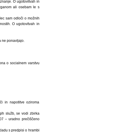
 znanje. O ugotovitvah in
organom ali osebam le s
alec sam odloči o možnih
nostih. O ugotovitvah in
a ne ponavljajo.
kona o socialnem varstvu
či in napotitve oziroma
ih služb, se vodi zbirka
/07 – uradno prečiščeno
kladu s predpisi o hrambi