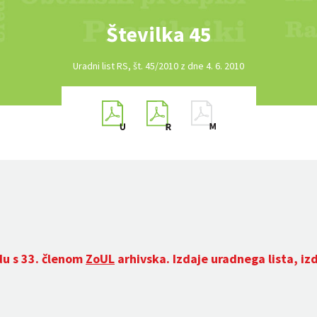
Številka 45
Uradni list RS, št. 45/2010 z dne 4. 6. 2010
du s 33. členom
ZoUL
arhivska. Izdaje uradnega lista, iz