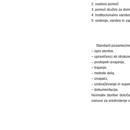
2. osebno pomoč
3. pomoč družini za dom
4. institucionalno varstv
5. vodenje, varstvo in z
Standard posamezne st
– opis storitve,
– upravičenci ali stroko
– postopek izvajanja,
– trajanje,
– metode dela,
– izvajalci,
– izobraževanje in superv
– dokumentacija.
Normativ storitve določa
osnovo za vrednotenje st