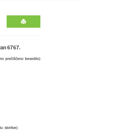
ran 6767.
no prečiščeno besedilo)
: storitve):