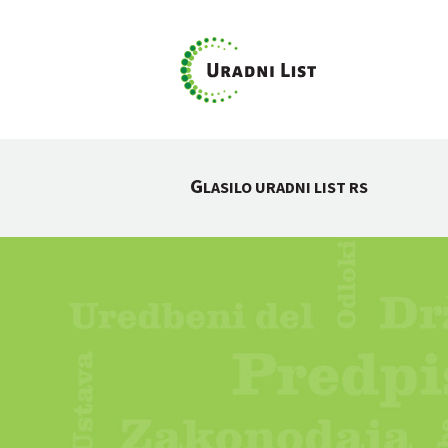
G
LASILO URADNI LIST RS