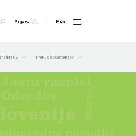
Prijava
Meni
dni list RS
Preklic dokumentov