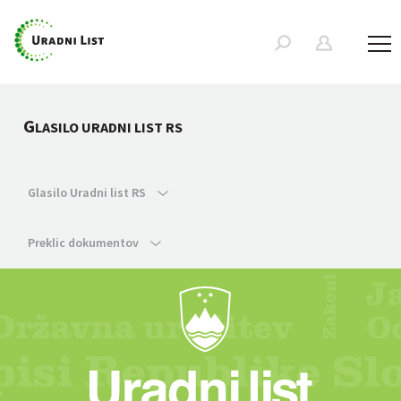
G
LASILO URADNI LIST RS
Glasilo Uradni list RS
Preklic dokumentov