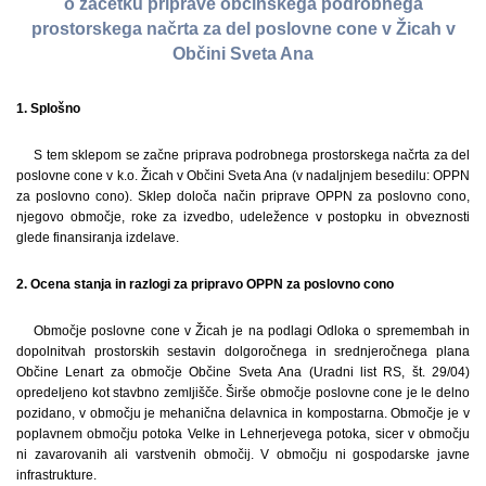
o začetku priprave občinskega podrobnega
prostorskega načrta za del poslovne cone v Žicah v
Občini Sveta Ana
1. Splošno
S tem sklepom se začne priprava podrobnega prostorskega načrta za del
poslovne cone v k.o. Žicah v Občini Sveta Ana (v nadaljnjem besedilu: OPPN
za poslovno cono). Sklep določa način priprave OPPN za poslovno cono,
njegovo območje, roke za izvedbo, udeležence v postopku in obveznosti
glede finansiranja izdelave.
2. Ocena stanja in razlogi za pripravo OPPN za poslovno cono
Območje poslovne cone v Žicah je na podlagi Odloka o spremembah in
dopolnitvah prostorskih sestavin dolgoročnega in srednjeročnega plana
Občine Lenart za območje Občine Sveta Ana (Uradni list RS, št. 29/04)
opredeljeno kot stavbno zemljišče. Širše območje poslovne cone je le delno
pozidano, v območju je mehanična delavnica in kompostarna. Območje je v
poplavnem območju potoka Velke in Lehnerjevega potoka, sicer v območju
ni zavarovanih ali varstvenih območij. V območju ni gospodarske javne
infrastrukture.