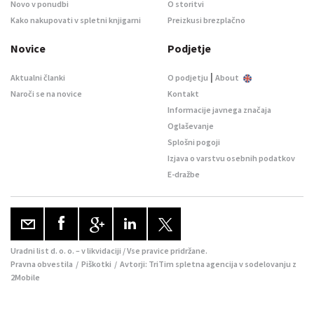
Novo v ponudbi
O storitvi
Kako nakupovati v spletni knjigarni
Preizkusi brezplačno
Novice
Podjetje
|
Aktualni članki
O podjetju
About
Naroči se na novice
Kontakt
Informacije javnega značaja
Oglaševanje
Splošni pogoji
Izjava o varstvu osebnih podatkov
E-dražbe
Uradni list d. o. o. – v likvidaciji / Vse pravice pridržane.
Pravna obvestila
/
Piškotki
/ Avtorji:
TriTim spletna agencija
v sodelovanju z
2Mobile