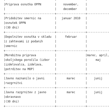
|Priprava osnutka OPPN        |    november,    |             
|                             |    december     |             
+-----------------------------+-----------------+-------------
|Pridobitev smernic na        |   januar 2010   |             
|osnutek OPPN                 |                 |             
|(30 dni)                     |                 |             
+-----------------------------+-----------------+-------------
|Dopolnitev osnutka v skladu  |     februar     |             
|z zahtevami iz podanih       |                 |             
|smernic                      |                 |             
+-----------------------------+-----------------+-------------
|Morebitna priprava           |                 |marec, april,
|okoljskega poročila (izbor   |                 |     maj     
|izdelovalca, izdelava,       |                 |             
|potrditev na MOP)            |                 |             
+-----------------------------+-----------------+-------------
|Javno naznanilo o javni      |      marec      |    junij    
|razgrnitvi                   |                 |             
+-----------------------------+-----------------+-------------
|Javna razgrnitev z javno     |      marec      |    junij    
|obravnavo                    |                 |             
|(30 dni)                     |                 |             
+-----------------------------+-----------------+-------------