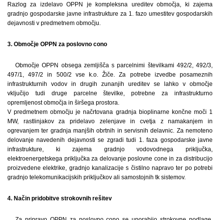
Razlog za izdelavo OPPN je kompleksna ureditev območja, ki zajema
gradnjo gospodarske javne infrastrukture za 1. fazo umestitev gospodarskih
dejavnosti v predmetnem območju.
3. Območje OPPN za poslovno cono
Območje OPPN obsega zemljišča s parcelnimi številkami 492/2, 492/3,
497/1, 497/2 in 500/2 vse k.o. Žiče. Za potrebe izvedbe posameznih
infrastrukturnih vodov in drugih zunanjih ureditev se lahko v območje
vključijo tudi druge parcelne številke, potrebne za infrastrukturno
opremljenost območja in širšega prostora.
V predmetnem območju je načrtovana gradnja bioplinarne končne moči 1
MW, rastlinjakov za pridelavo zelenjave in cvetja z namakanjem in
ogrevanjem ter gradnja manjših obrtnih in servisnih delavnic. Za nemoteno
delovanje navedenih dejavnosti se zgradi tudi 1. faza gospodarske javne
infrastrukture, ki zajema gradnjo vodovodnega priključka,
elektroenergetskega priključka za delovanje poslovne cone in za distribucijo
proizvedene elektrike, gradnjo kanalizacije s čistilno napravo ter po potrebi
gradnjo telekomunikacijskih priključkov ali samostojnih tk sistemov.
4. Način pridobitve strokovnih rešitev
Za pripravo OPPN za poslovno cono se uporabijo strokovne podlage,