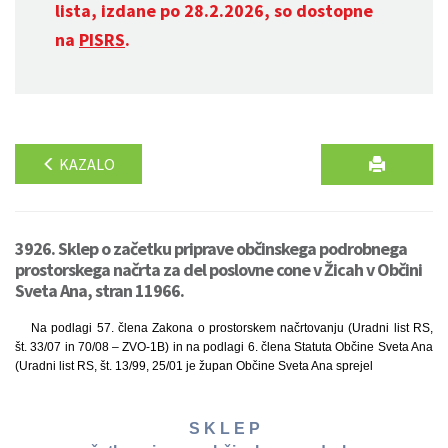
lista, izdane po 28.2.2026, so dostopne
na
PISRS
.
KAZALO
3926. Sklep o začetku priprave občinskega podrobnega
prostorskega načrta za del poslovne cone v Žicah v Občini
Sveta Ana, stran 11966.
Na podlagi 57. člena Zakona o prostorskem načrtovanju (Uradni list RS,
št. 33/07 in 70/08 – ZVO-1B) in na podlagi 6. člena Statuta Občine Sveta Ana
(Uradni list RS, št. 13/99, 25/01 je župan Občine Sveta Ana sprejel
S K L E P