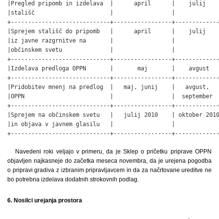
|Pregled pripomb in izdelava  |      april      |    julij    
|stališč                      |                 |             
+-----------------------------+-----------------+-------------
|Sprejem stališč do pripomb   |      april      |    julij    
|iz javne razgrnitve na       |                 |             
|občinskem svetu              |                 |             
+-----------------------------+-----------------+-------------
|Izdelava predloga OPPN       |       maj       |    avgust   
+-----------------------------+-----------------+-------------
|Pridobitev mnenj na predlog  |   maj, junij    |   avgust,   
|OPPN                         |                 |  september  
+-----------------------------+-----------------+-------------
|Sprejem na občinskem svetu   |   julij 2010    | oktober 2010
|in objava v javnem glasilu   |                 |             
+-----------------------------+-----------------+------------
Navedeni roki veljajo v primeru, da je Sklep o pričetku priprave OPPN
objavljen najkasneje do začetka meseca novembra, da je urejena pogodba
o pripravi gradiva z izbranim pripravljavcem in da za načrtovane ureditve ne
bo potrebna izdelava dodatnih strokovnih podlag.
6. Nosilci urejanja prostora