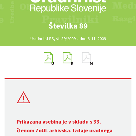
Številka 89
Uradni list RS, št. 89/2009 z dne 6. 11. 2009
Prikazana vsebina je v skladu s 33.
členom
ZoUL
arhivska. Izdaje uradnega