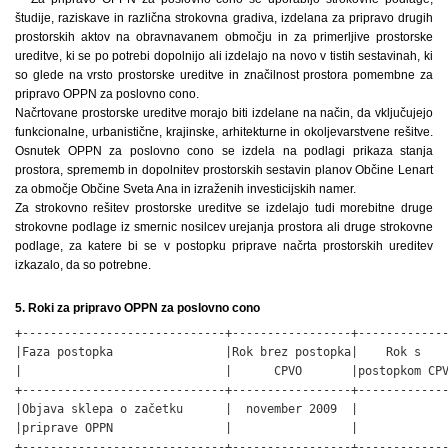
študije, raziskave in različna strokovna gradiva, izdelana za pripravo drugih
prostorskih aktov na obravnavanem območju in za primerljive prostorske
ureditve, ki se po potrebi dopolnijo ali izdelajo na novo v tistih sestavinah, ki
so glede na vrsto prostorske ureditve in značilnost prostora pomembne za
pripravo OPPN za poslovno cono.
Načrtovane prostorske ureditve morajo biti izdelane na način, da vključujejo
funkcionalne, urbanistične, krajinske, arhitekturne in okoljevarstvene rešitve.
Osnutek OPPN za poslovno cono se izdela na podlagi prikaza stanja
prostora, sprememb in dopolnitev prostorskih sestavin planov Občine Lenart
za območje Občine Sveta Ana in izraženih investicijskih namer.
Za strokovno rešitev prostorske ureditve se izdelajo tudi morebitne druge
strokovne podlage iz smernic nosilcev urejanja prostora ali druge strokovne
podlage, za katere bi se v postopku priprave načrta prostorskih ureditev
izkazalo, da so potrebne.
5. Roki za pripravo OPPN za poslovno cono
+-----------------------------+-----------------+-------------
|Faza postopka                |Rok brez postopka|    Rok s    
|                             |      CPVO       |postopkom CPV
+-----------------------------+-----------------+-------------
|Objava sklepa o začetku      |  november 2009  |             
|priprave OPPN                |                 |             
+-----------------------------+-----------------+-------------