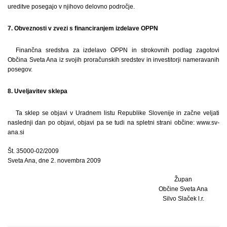
ureditve posegajo v njihovo delovno področje.
7. Obveznosti v zvezi s financiranjem izdelave OPPN
Finančna sredstva za izdelavo OPPN in strokovnih podlag zagotovi
Občina Sveta Ana iz svojih proračunskih sredstev in investitorji nameravanih
posegov.
8. Uveljavitev sklepa
Ta sklep se objavi v Uradnem listu Republike Slovenije in začne veljati
naslednji dan po objavi, objavi pa se tudi na spletni strani občine: www.sv-
ana.si
Št. 35000-02/2009
Sveta Ana, dne 2. novembra 2009
Župan
Občine Sveta Ana
Silvo Slaček l.r.