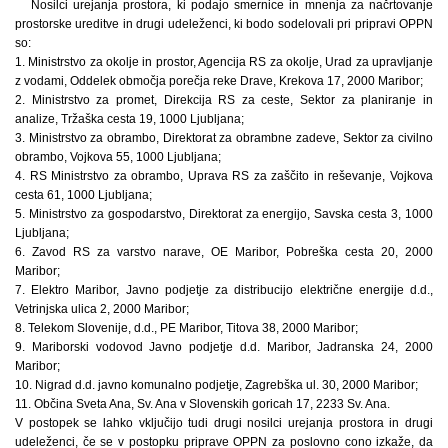
Nosilci urejanja prostora, ki podajo smernice in mnenja za načrtovanje
prostorske ureditve in drugi udeleženci, ki bodo sodelovali pri pripravi OPPN
so:
1. Ministrstvo za okolje in prostor, Agencija RS za okolje, Urad za upravljanje
z vodami, Oddelek območja porečja reke Drave, Krekova 17, 2000 Maribor;
2. Ministrstvo za promet, Direkcija RS za ceste, Sektor za planiranje in
analize, Tržaška cesta 19, 1000 Ljubljana;
3. Ministrstvo za obrambo, Direktorat za obrambne zadeve, Sektor za civilno
obrambo, Vojkova 55, 1000 Ljubljana;
4. RS Ministrstvo za obrambo, Uprava RS za zaščito in reševanje, Vojkova
cesta 61, 1000 Ljubljana;
5. Ministrstvo za gospodarstvo, Direktorat za energijo, Savska cesta 3, 1000
Ljubljana;
6. Zavod RS za varstvo narave, OE Maribor, Pobreška cesta 20, 2000
Maribor;
7. Elektro Maribor, Javno podjetje za distribucijo električne energije d.d.,
Vetrinjska ulica 2, 2000 Maribor;
8. Telekom Slovenije, d.d., PE Maribor, Titova 38, 2000 Maribor;
9. Mariborski vodovod Javno podjetje d.d. Maribor, Jadranska 24, 2000
Maribor;
10. Nigrad d.d. javno komunalno podjetje, Zagrebška ul. 30, 2000 Maribor;
11. Občina Sveta Ana, Sv. Ana v Slovenskih goricah 17, 2233 Sv. Ana.
V postopek se lahko vključijo tudi drugi nosilci urejanja prostora in drugi
udeleženci, če se v postopku priprave OPPN za poslovno cono izkaže, da