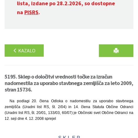
lista, izdane po 28.2.2026, so dostopne
na
PISRS
.
KAZALO
5195. Sklep o določitvi vrednosti točke za izračun
nadomestila za uporabo stavbnega zemljišča za leto 2009,
stran 15736.
Na podlagi 20. člena Odloka o nadomestilu za uporabo stavbnega
zemljišča (Uradni list RS, št. 2/04) in 14. člena Statuta Občine Odranci
(Uradni list RS, št. 20/01, 133/03, 60/07) je Občinski svet Občine Odranci na
12. seji dne 4. 12. 2008 sprejel
S K L E P