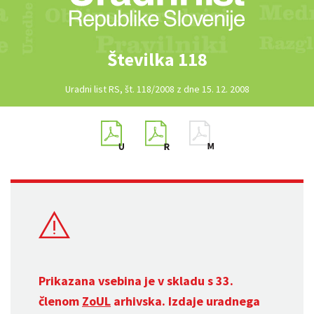
Številka 118
Uradni list RS, št. 118/2008 z dne 15. 12. 2008
Prikazana vsebina je v skladu s 33.
členom
ZoUL
arhivska. Izdaje uradnega