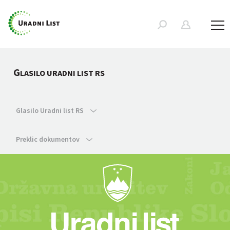
G
LASILO URADNI LIST RS
Glasilo Uradni list RS
Preklic dokumentov