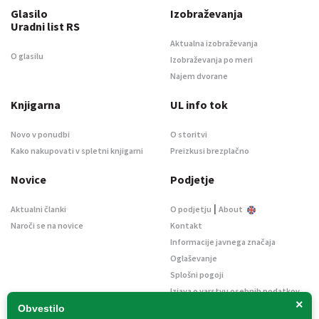
Glasilo
Izobraževanja
Uradni list RS
Aktualna izobraževanja
O glasilu
Izobraževanja po meri
Najem dvorane
Knjigarna
UL info tok
Novo v ponudbi
O storitvi
Kako nakupovati v spletni knjigarni
Preizkusi brezplačno
Novice
Podjetje
|
Aktualni članki
O podjetju
About
Naroči se na novice
Kontakt
Informacije javnega značaja
Oglaševanje
Splošni pogoji
Izjava o varstvu osebnih podatkov
×
E-dražbe
Obvestilo