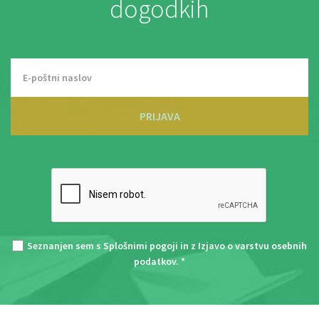
dogodkih
PRIJAVA
Seznanjen sem s
Splošnimi pogoji
in z
Izjavo o varstvu osebnih
podatkov
. *