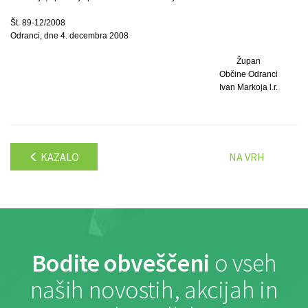
Št. 89-12/2008
Odranci, dne 4. decembra 2008
Župan
Občine Odranci
Ivan Markoja l.r.
KAZALO
NA VRH
Bodite obveščeni
o vseh
naših novostih, akcijah in