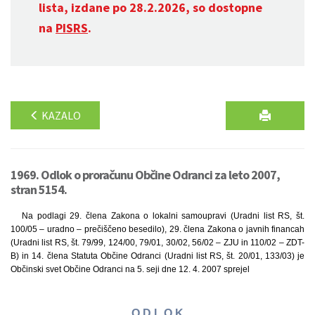
lista, izdane po 28.2.2026, so dostopne
na
PISRS
.
KAZALO
1969. Odlok o proračunu Občine Odranci za leto 2007,
stran 5154.
Na podlagi 29. člena Zakona o lokalni samoupravi (Uradni list RS, št.
100/05 – uradno – prečiščeno besedilo), 29. člena Zakona o javnih financah
(Uradni list RS, št. 79/99, 124/00, 79/01, 30/02, 56/02 – ZJU in 110/02 – ZDT-
B) in 14. člena Statuta Občine Odranci (Uradni list RS, št. 20/01, 133/03) je
Občinski svet Občine Odranci na 5. seji dne 12. 4. 2007 sprejel
O D L O K