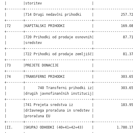
|        |storitev                        |                   
+--------+--------------------------------+-------------------
|        |714 Drugi nedavčni prihodki     |             257.72
+--------+--------------------------------+-------------------
|72      |KAPITALSKI PRIHODKI             |             169.08
+--------+--------------------------------+-------------------
|        |720 Prihodki od prodaje osnovnih|              87.71
|        |sredstev                        |                   
+--------+--------------------------------+-------------------
|        |722 Prihodki od prodaje zemljišč|              81.37
+--------+--------------------------------+-------------------
|73      |PREJETE DONACIJE                |                   
+--------+--------------------------------+-------------------
|74      |TRANSFERNI PRIHODKI             |             303.65
+--------+--------------------------------+-------------------
|        |      740 Transferni prihodki iz|             303.65
|        |drugih javnofinančnih institucij|                   
+--------+--------------------------------+-------------------
|        |741 Prejeta sredstva iz         |             183.95
|        |državnega proračuna in sredstev |                   
|        |proračuna EU                    |                   
+--------+--------------------------------+-------------------
|II.     |SKUPAJ ODHODKI (40+41+42+43)    |           1.780.17
+--------+--------------------------------+-------------------