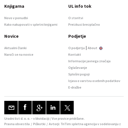
Knjigarna
UL info tok
Novo v ponudbi
O storitvi
Kako nakupovati v spletni knjigarni
Preizkusi brezplačno
Novice
Podjetje
|
Aktualni članki
O podjetju
About
Naroči se na novice
Kontakt
Informacije javnega značaja
Oglaševanje
Splošni pogoji
Izjava o varstvu osebnih podatkov
E-dražbe
Uradni list d. o. o. – v likvidaciji / Vse pravice pridržane.
Pravna obvestila
/
Piškotki
/ Avtorji:
TriTim spletna agencija
v sodelovanju z