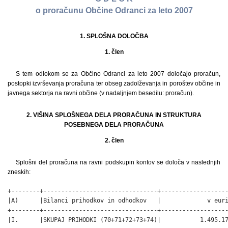
o proračunu Občine Odranci za leto 2007
1. SPLOŠNA DOLOČBA
1. člen
S tem odlokom se za Občino Odranci za leto 2007 določajo proračun,
postopki izvrševanja proračuna ter obseg zadolževanja in poroštev občine in
javnega sektorja na ravni občine (v nadaljnjem besedilu: proračun).
2. VIŠINA SPLOŠNEGA DELA PRORAČUNA IN STRUKTURA
POSEBNEGA DELA PRORAČUNA
2. člen
Splošni del proračuna na ravni podskupin kontov se določa v naslednjih
zneskih:
+--------+--------------------------------+-------------------
|A)      |Bilanci prihodkov in odhodkov   |             v euri
+--------+--------------------------------+-------------------
|I.      |SKUPAJ PRIHODKI (70+71+72+73+74)|           1.495.17