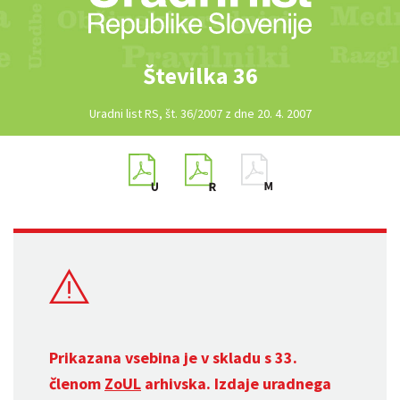
Številka 36
Uradni list RS, št. 36/2007 z dne 20. 4. 2007
Prikazana vsebina je v skladu s 33.
členom
ZoUL
arhivska. Izdaje uradnega