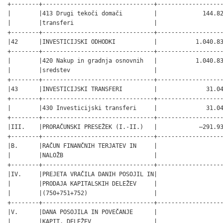
+--------+--------------------------------+-------------------
|        |413 Drugi tekoči domači         |             144.82
|        |transferi                       |                   
+--------+--------------------------------+-------------------
|42      |INVESTICIJSKI ODHODKI           |           1.040.83
+--------+--------------------------------+-------------------
|        |420 Nakup in gradnja osnovnih   |           1.040.83
|        |sredstev                        |                   
+--------+--------------------------------+-------------------
|43      |INVESTICIJSKI TRANSFERI         |              31.04
+--------+--------------------------------+-------------------
|        |430 Investicijski transferi     |              31.04
+--------+--------------------------------+-------------------
|III.    |PRORAČUNSKI PRESEŽEK (I.-II.)   |            –291.93
+--------+--------------------------------+-------------------
|B.      |RAČUN FINANČNIH TERJATEV IN     |                   
|        |NALOŽB                          |                   
+--------+--------------------------------+-------------------
|IV.     |PREJETA VRAČILA DANIH POSOJIL IN|                   
|        |PRODAJA KAPITALSKIH DELEŽEV     |                   
|        |(750+751+752)                   |                   
+--------+--------------------------------+-------------------
|V.      |DANA POSOJILA IN POVEČANJE      |                   
|        |KAPIT. DELEŽEV                  |                   