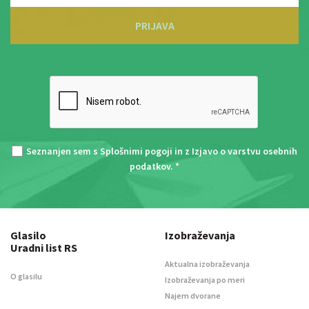
PRIJAVA
Seznanjen sem s
Splošnimi pogoji
in z
Izjavo o varstvu osebnih
podatkov
. *
Glasilo
Izobraževanja
Uradni list RS
Aktualna izobraževanja
O glasilu
Izobraževanja po meri
Najem dvorane