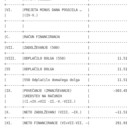
+--------+--------------------------------+-------------------
|VI.     |PREJETA MINUS DANA POSOJILA …   |                   
|        |(IV-V.)                         |                   
+--------+--------------------------------+-------------------
|        |                                |                   
+--------+--------------------------------+-------------------
|C.      |RAČUN FINANCIRANJA              |                   
+--------+--------------------------------+-------------------
|VII.    |ZADOLŽEVANJE (500)              |                   
+--------+--------------------------------+-------------------
|VIII.   |ODPLAČILO DOLGA (550)           |              11.51
+--------+--------------------------------+-------------------
|55      |ODPLAČILO DOLGA                 |              11.51
+--------+--------------------------------+-------------------
|        |550 Odplačilo domačega dolga    |              11.51
+--------+--------------------------------+-------------------
|IX.     |POVEČANJE (ZMANJŠEVANJE)        |            –303.45
|        |SREDSTEV NA RAČUNIH             |                   
|        |(I.+IV.+VII -II.-V.-VIII.)      |                   
+--------+--------------------------------+-------------------
|X.      |NETO ZADOLŽEVANJ (VIII. –IX.)   |             –11.51
+--------+--------------------------------+-------------------
|XI.     |NETO FINANCIRANJE (VI+VII-VII. –|             291.93