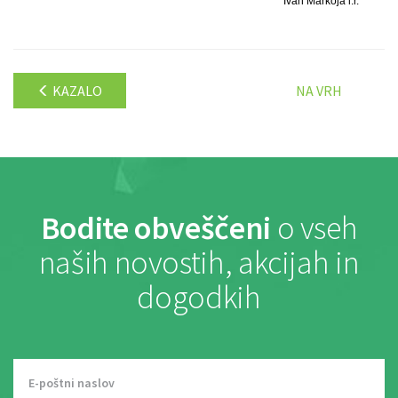
Ivan Markoja l.r.
KAZALO
NA VRH
Bodite obveščeni
o vseh
naših novostih, akcijah in
dogodkih