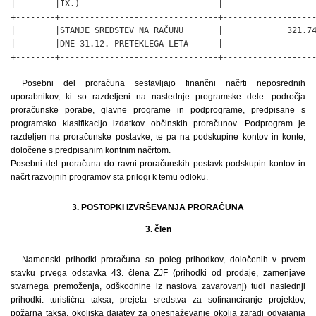
|        |IX.)                            |                   
+--------+--------------------------------+-------------------
|        |STANJE SREDSTEV NA RAČUNU       |             321.74
|        |DNE 31.12. PRETEKLEGA LETA      |                   
+--------+--------------------------------+------------------
Posebni del proračuna sestavljajo finančni načrti neposrednih
uporabnikov, ki so razdeljeni na naslednje programske dele: področja
proračunske porabe, glavne programe in podprograme, predpisane s
programsko klasifikacijo izdatkov občinskih proračunov. Podprogram je
razdeljen na proračunske postavke, te pa na podskupine kontov in konte,
določene s predpisanim kontnim načrtom.
Posebni del proračuna do ravni proračunskih postavk-podskupin kontov in
načrt razvojnih programov sta prilogi k temu odloku.
3. POSTOPKI IZVRŠEVANJA PRORAČUNA
3. člen
Namenski prihodki proračuna so poleg prihodkov, določenih v prvem
stavku prvega odstavka 43. člena ZJF (prihodki od prodaje, zamenjave
stvarnega premoženja, odškodnine iz naslova zavarovanj) tudi naslednji
prihodki: turistična taksa, prejeta sredstva za sofinanciranje projektov,
požarna taksa, okoljska dajatev za onesnaževanje okolja zaradi odvajanja