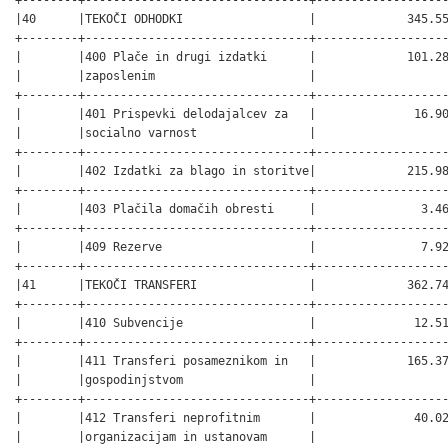
|40      |TEKOČI ODHODKI                  |             345.55
+--------+--------------------------------+-------------------
|        |400 Plače in drugi izdatki      |             101.28
|        |zaposlenim                      |                   
+--------+--------------------------------+-------------------
|        |401 Prispevki delodajalcev za   |              16.90
|        |socialno varnost                |                   
+--------+--------------------------------+-------------------
|        |402 Izdatki za blago in storitve|             215.98
+--------+--------------------------------+-------------------
|        |403 Plačila domačih obresti     |               3.46
+--------+--------------------------------+-------------------
|        |409 Rezerve                     |               7.92
+--------+--------------------------------+-------------------
|41      |TEKOČI TRANSFERI                |             362.74
+--------+--------------------------------+-------------------
|        |410 Subvencije                  |              12.51
+--------+--------------------------------+-------------------
|        |411 Transferi posameznikom in   |             165.37
|        |gospodinjstvom                  |                   
+--------+--------------------------------+-------------------
|        |412 Transferi neprofitnim       |              40.02
|        |organizacijam in ustanovam      |                   