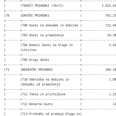
+--------+--------------------------------+-------------------
|        |TEKOČI PRIHODKI (70+71)         |           1.022.43
+--------+--------------------------------+-------------------
|70      |DAVČNI PRIHODKI                 |             762.25
+--------+--------------------------------+-------------------
|        |700 Davki na dohodek in dobiček |             722.44
+--------+--------------------------------+-------------------
|        |703 Davki na premoženje         |              34.38
+--------+--------------------------------+-------------------
|        |704 Domači davki na blago in    |               5.42
|        |storitev                        |                   
+--------+--------------------------------+-------------------
|        |706 Drugi davki                 |                   
+--------+--------------------------------+-------------------
|71      |NEDAVČNI PRIHODKI               |             260.18
+--------+--------------------------------+-------------------
|        |710 Udeležba na dobičku in      |               1.08
|        |dohodki od premoženja           |                   
+--------+--------------------------------+-------------------
|        |711 Takse in pristojbine        |               1.25
+--------+--------------------------------+-------------------
|        |712 Denarne kazni               |                 12
+--------+--------------------------------+-------------------
|        |713 Prihodki od prodaje blaga in|                   