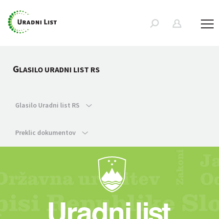
G
LASILO URADNI LIST RS
Glasilo Uradni list RS
Preklic dokumentov