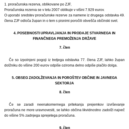
1. proračunska rezerva, oblikovane po ZJF,
Proračunska rezerva se v letu 2007 oblikuje v višini 7.929 eurov.
O uporabi sredstev proračunske rezerve za namene iz drugega odstavka 49.
člena ZJF odloča župan in o tem s pisnimi poročili obvešča občinski svet.
4. POSEBNOSTI UPRAVLJANJA IN PRODAJE STVARNEGA IN
FINANČNEGA PREMOŽENJA DRŽAVE
7. člen
Če so izpolnjeni pogoji iz tretjega odstavka 77. člena ZJF, lahko župan
dolžniku do višine 200 eurov odpiše oziroma delno odpiše plačilo dolga.
5. OBSEG ZADOLŽEVANJA IN POROŠTEV OBČINE IN JAVNEGA
SEKTORJA
8. člen
Če se zaradi neenakomernega pritekanja prejemkov izvrševanje
proračuna ne more uravnovesiti, se lahko občina likvidnostno zadolži največ
do višine 5% zadnjega sprejetega proračuna.
9. člen