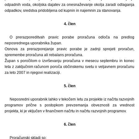
odpadnih voda, okoljska dajatev za onesnaževanje okolja zaradi odlaganja
odpadkov, sredstva pridobljena od kupnin in najemnin za stanovanja.
4. člen
O prerazporeditvah pravic porabe proračuna odloča na predlog
neposrednega uporabnika župan.
Osnova za prerazporejanje pravic porabe je zadnji sprejeti proračun,
spremembe proračuna ali rebalans proračuna.
Župan s poročilom o izvrševanju proračuna v mesecu septembru in konec
leta z zaključnim računom poroča občinskemu svetu o veljavnem proračunu
za leto 2007 in njegovi realizaciji.
5. člen
Neposredni uporabnik lahko v tekočem letu za projekte iz načrta razvojnih
programov prične s postopkom prevzemanja obveznosti za vrednost
projekta, ki je vključen v finančnem načrtu in načrtu razvojnih programov.
6. člen
Proračunski skladi so: