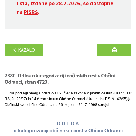
lista, izdane po 28.2.2026, so dostopne
na
PISRS
.
KAZALO
2880. Odlok o kategorizaciji občinskih cest v Občini
Odranci, stran 4723.
Na podlagi prvega odstavka 82. člena zakona o javnih cestah (Uradni list
RS, št. 29/97) in 14 člena statuta Občine Odranci (Uradni list RS, št. 43/95) je
Občinski svet občine Odranci na 26. seji dne 31. 7. 1998 sprejel
O D L O K
o kategorizaciji občinskih cest v Občini Odranci