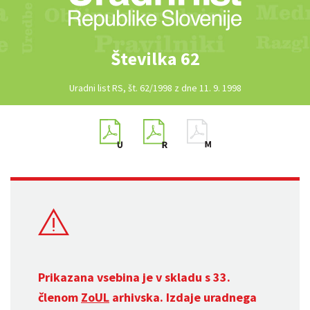
Številka 62
Uradni list RS, št. 62/1998 z dne 11. 9. 1998
Prikazana vsebina je v skladu s 33.
členom
ZoUL
arhivska. Izdaje uradnega