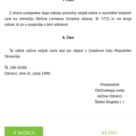
Z dnem uveljavitve tega odloka preneha veljati odlok o razvrstitvi lokalnih
cest na območju Občine Lendava (Uradne objave, št. 7/72) in vsi drugi
odloki, ki so v nasprotju s tem odlokom.
8. člen
Ta odlok začne veljati osmi dan po objavi v Uradnem listu Republike
Slovenije.
Št. 196-26/98
Odranci, dne 31. julija 1998.
Predsednik
Občinskega sveta
občine Odranci
Štefan Bogdan l. r.
KAZALO
NA VRH