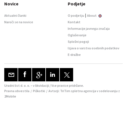
Novice
Podjetje
|
Aktualni članki
O podjetju
About
Naroči se na novice
Kontakt
Informacije javnega značaja
Oglaševanje
Splošni pogoji
Izjava o varstvu osebnih podatkov
E-dražbe
Uradni list d. o. o. – v likvidaciji / Vse pravice pridržane.
Pravna obvestila
/
Piškotki
/ Avtorji:
TriTim spletna agencija
v sodelovanju z
2Mobile