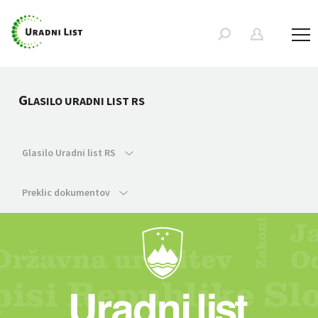
G
LASILO URADNI LIST RS
Glasilo Uradni list RS
Preklic dokumentov