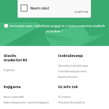
Seznanjen sem s
Splošnimi pogoji
in z
Izjavo o varstvu osebnih
podatkov
. *
Glasilo
Izobraževanja
Uradni list RS
Aktualna izobraževanja
O glasilu
Izobraževanja po meri
Najem dvorane
Knjigarna
UL info tok
Novo v ponudbi
O storitvi
Kako nakupovati v spletni knjigarni
Preizkusi brezplačno