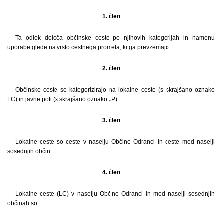
1. člen
Ta odlok določa občinske ceste po njihovih kategorijah in namenu
uporabe glede na vrsto cestnega prometa, ki ga prevzemajo.
2. člen
Občinske ceste se kategorizirajo na lokalne ceste (s skrajšano oznako
LC) in javne poti (s skrajšano oznako JP).
3. člen
Lokalne ceste so ceste v naselju Občine Odranci in ceste med naselji
sosednjih občin.
4. člen
Lokalne ceste (LC) v naselju Občine Odranci in med naselji sosednjih
občinah so: