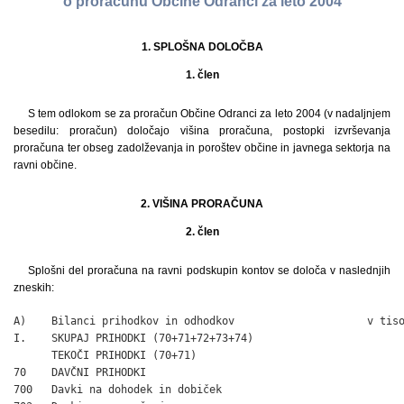
o proračunu Občine Odranci za leto 2004
1. SPLOŠNA DOLOČBA
1. člen
S tem odlokom se za proračun Občine Odranci za leto 2004 (v nadaljnjem
besedilu: proračun) določajo višina proračuna, postopki izvrševanja
proračuna ter obseg zadolževanja in poroštev občine in javnega sektorja na
ravni občine.
2. VIŠINA PRORAČUNA
2. člen
Splošni del proračuna na ravni podskupin kontov se določa v naslednjih
zneskih:
A)    Bilanci prihodkov in odhodkov                     v tiso
I.    SKUPAJ PRIHODKI (70+71+72+73+74)                        
      TEKOČI PRIHODKI (70+71)                                 
70    DAVČNI PRIHODKI                                         
700   Davki na dohodek in dobiček                             