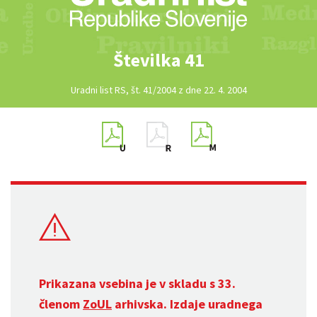
Številka 41
Uradni list RS, št. 41/2004 z dne 22. 4. 2004
Prikazana vsebina je v skladu s 33.
členom
ZoUL
arhivska. Izdaje uradnega