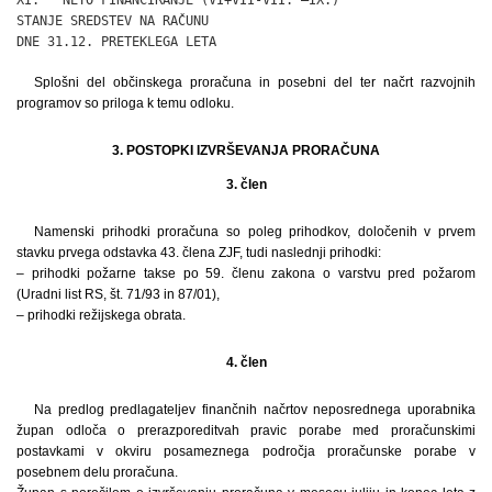
STANJE SREDSTEV NA RAČUNU

DNE 31.12. PRETEKLEGA LETA                                   
Splošni del občinskega proračuna in posebni del ter načrt razvojnih
programov so priloga k temu odloku.
3. POSTOPKI IZVRŠEVANJA PRORAČUNA
3. člen
Namenski prihodki proračuna so poleg prihodkov, določenih v prvem
stavku prvega odstavka 43. člena ZJF, tudi naslednji prihodki:
– prihodki požarne takse po 59. členu zakona o varstvu pred požarom
(Uradni list RS, št. 71/93 in 87/01),
– prihodki režijskega obrata.
4. člen
Na predlog predlagateljev finančnih načrtov neposrednega uporabnika
župan odloča o prerazporeditvah pravic porabe med proračunskimi
postavkami v okviru posameznega področja proračunske porabe v
posebnem delu proračuna.