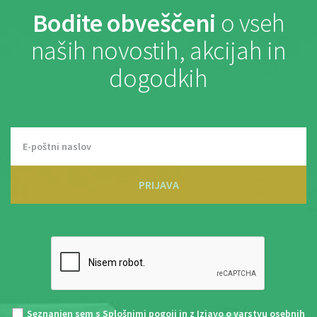
Bodite obveščeni
o vseh
naših novostih, akcijah in
dogodkih
PRIJAVA
Seznanjen sem s
Splošnimi pogoji
in z
Izjavo o varstvu osebnih