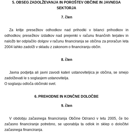
5. OBSEG ZADOLŽEVANJA IN POROŠTEV OBČINE IN JAVNEGA
SEKTORJA
7. člen
Za kritje presežkov odhodkov nad prihodki v bilanci prihodkov in
odhodkov, presežkov izdatkov nad prejemki v računu finančnih terjatev in
naložb ter odplačilo dolgov v računu financiranja se občina za proračun leta
2004 lahko zadolži v skladu z zakonom o financiranju občin.
8. člen
Javna podjetja ali javni zavodi kateri ustanoviteljica je občina, se smejo
zadolževati le s soglasjem ustanovitelja.
O soglasju odloča občinski svet.
6. PREHODNE IN KONČNE DOLOČBE
9. člen
V obdobju začasnega financiranja Občine Odranci v letu 2005, če bo
začasno financiranje potrebno, se uporablja ta odlok in sklep o določitvi
začasnega financiranja.