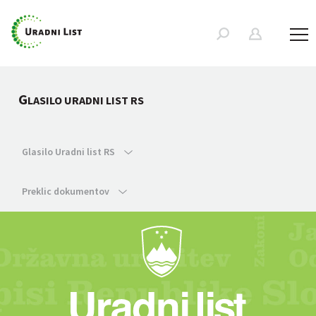
G
LASILO URADNI LIST RS
Glasilo Uradni list RS
Preklic dokumentov