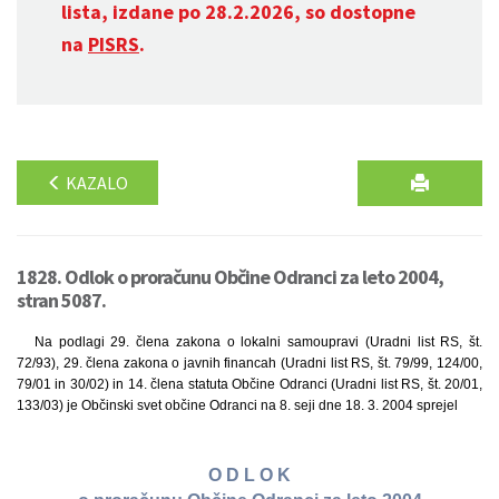
lista, izdane po 28.2.2026, so dostopne
na
PISRS
.
KAZALO
1828. Odlok o proračunu Občine Odranci za leto 2004,
stran 5087.
Na podlagi 29. člena zakona o lokalni samoupravi (Uradni list RS, št.
72/93), 29. člena zakona o javnih financah (Uradni list RS, št. 79/99, 124/00,
79/01 in 30/02) in 14. člena statuta Občine Odranci (Uradni list RS, št. 20/01,
133/03) je Občinski svet občine Odranci na 8. seji dne 18. 3. 2004 sprejel
O D L O K