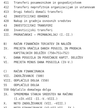
411   Transferi posameznikom in gospodinjstvom                
412   Transferi neprofitnim organizacijam in ustanovam        
413   Drugi tekoči domači transferi                           
42    INVESTICIJSKI ODHODKI                                   
420   Nakup in gradnja osnovnih sredstev                      
43    INVESTICIJSKI TRANSFERI                                 
430   Investicijski transferi                                 
III.  PRORAČUNSKI – PRIMANJKLJAJ (I.-II.)                     
B)    RAČUN FINANČNIH TERJATEV IN NALOŽB

IV.   PREJETA VRAČILA DANIH POSOJIL IN PRODAJA

      KAPITALSKIH DELEŽEV (750+751+752)                       
V.    DANA POSOJILA IN POVEČANJE KAPIT. DELEŽEV               
VI.   PREJETA MINUS DANA POSOJILA (IV-V.)                     
C)    RAČUN FINANCIRANJA

VII.  ZADOLŽEVANJE (500)                                      
VIII. ODPLAČILO DOLGA (550)                                   
55    ODPLAČILO DOLGA                                         
550 Odplačilo domačega dolga                                  
IX.   SPREMEMBA STANJA SREDSTEV NA RAČUNU

      (I.+IV.+VII -II.-V.-VIII.)                              
X.    NETO ZADOLŽEVANJE (VII. –VIII.)

XI.   NETO FINANCIRANJE (VI+VII-VII. –IX.)
