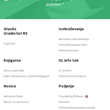
podatkov
. *
Glasilo
Izobraževanja
Uradni list RS
Aktualna izobraževanja
O glasilu
Izobraževanja po meri
Najem dvorane
Knjigarna
UL info tok
Novo v ponudbi
O storitvi
Kako nakupovati v spletni knjigarni
Preizkusi brezplačno
Novice
Podjetje
|
Aktualni članki
O podjetju
About
Naroči se na novice
Kontakt
Informacije javnega značaja