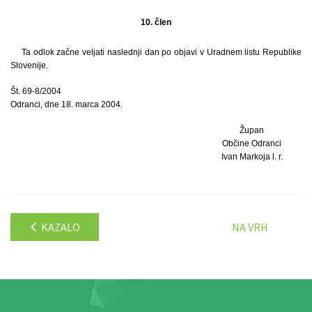
10. člen
Ta odlok začne veljati naslednji dan po objavi v Uradnem listu Republike
Slovenije.
Št. 69-8/2004
Odranci, dne 18. marca 2004.
Župan
Občine Odranci
Ivan Markoja l. r.
KAZALO
NA VRH