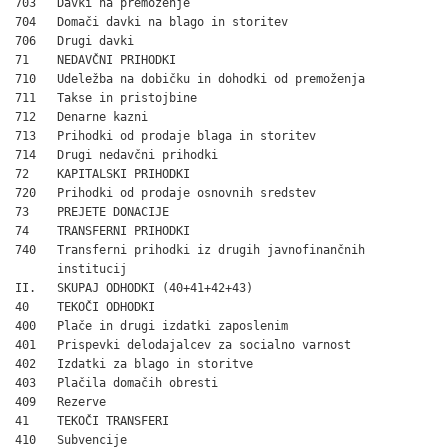
703   Davki na premoženje                                     
704   Domači davki na blago in storitev                       
706   Drugi davki                                             
71    NEDAVČNI PRIHODKI                                       
710   Udeležba na dobičku in dohodki od premoženja            
711   Takse in pristojbine                                    
712   Denarne kazni                                           
713   Prihodki od prodaje blaga in storitev                   
714   Drugi nedavčni prihodki                                 
72    KAPITALSKI PRIHODKI                                     
720   Prihodki od prodaje osnovnih sredstev                   
73    PREJETE DONACIJE

74    TRANSFERNI PRIHODKI                                     
740   Transferni prihodki iz drugih javnofinančnih

      institucij                                              
II.   SKUPAJ ODHODKI (40+41+42+43)                            
40    TEKOČI ODHODKI                                          
400   Plače in drugi izdatki zaposlenim                       
401   Prispevki delodajalcev za socialno varnost              
402   Izdatki za blago in storitve                            
403   Plačila domačih obresti                                 
409   Rezerve                                                 
41    TEKOČI TRANSFERI                                        
410   Subvencije                                              