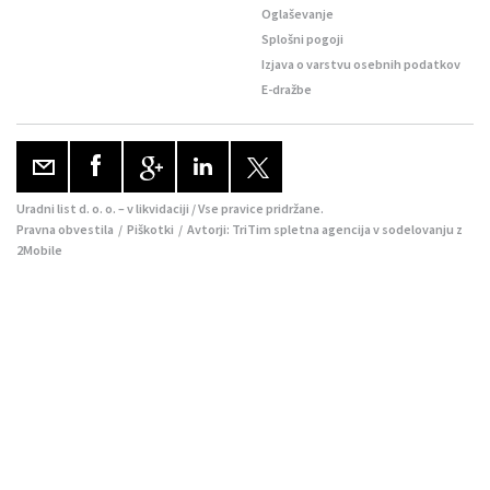
Oglaševanje
Splošni pogoji
Izjava o varstvu osebnih podatkov
E-dražbe
Uradni list d. o. o. – v likvidaciji / Vse pravice pridržane.
Pravna obvestila
/
Piškotki
/ Avtorji:
TriTim spletna agencija
v sodelovanju z
2Mobile