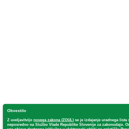
Obvestilo
Z uveljavitvijo
novega zakona (ZOUL)
se je
izdajanje uradnega lista 
neposredno
na Službo Vlade Republike Slovenije za zakonodajo
. O