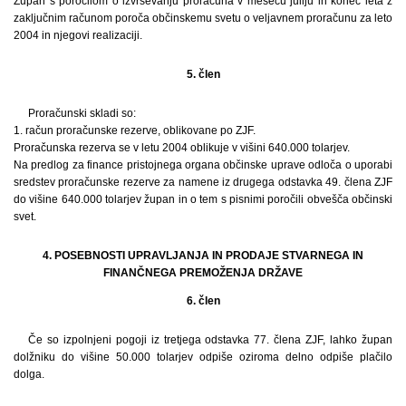
Župan s poročilom o izvrševanju proračuna v mesecu juliju in konec leta z
zaključnim računom poroča občinskemu svetu o veljavnem proračunu za leto
2004 in njegovi realizaciji.
5. člen
Proračunski skladi so:
1. račun proračunske rezerve, oblikovane po ZJF.
Proračunska rezerva se v letu 2004 oblikuje v višini 640.000 tolarjev.
Na predlog za finance pristojnega organa občinske uprave odloča o uporabi
sredstev proračunske rezerve za namene iz drugega odstavka 49. člena ZJF
do višine 640.000 tolarjev župan in o tem s pisnimi poročili obvešča občinski
svet.
4. POSEBNOSTI UPRAVLJANJA IN PRODAJE STVARNEGA IN
FINANČNEGA PREMOŽENJA DRŽAVE
6. člen
Če so izpolnjeni pogoji iz tretjega odstavka 77. člena ZJF, lahko župan
dolžniku do višine 50.000 tolarjev odpiše oziroma delno odpiše plačilo
dolga.