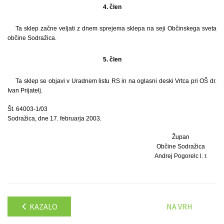
4. člen
Ta sklep začne veljati z dnem sprejema sklepa na seji Občinskega sveta
občine Sodražica.
5. člen
Ta sklep se objavi v Uradnem listu RS in na oglasni deski Vrtca pri OŠ dr.
Ivan Prijatelj.
Št. 64003-1/03
Sodražica, dne 17. februarja 2003.
Župan
Občine Sodražica
Andrej Pogorelc l. r.
KAZALO
NA VRH