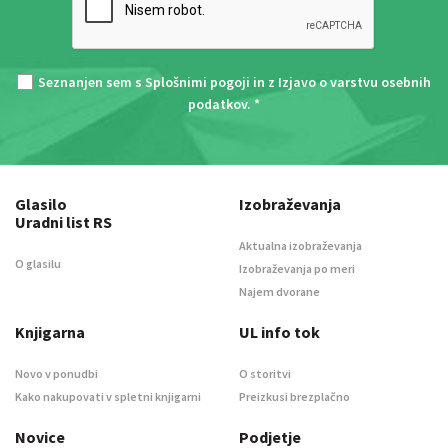
Seznanjen sem s
Splošnimi pogoji
in z
Izjavo o varstvu osebnih
podatkov
. *
Glasilo
Izobraževanja
Uradni list RS
Aktualna izobraževanja
O glasilu
Izobraževanja po meri
Najem dvorane
Knjigarna
UL info tok
Novo v ponudbi
O storitvi
Kako nakupovati v spletni knjigarni
Preizkusi brezplačno
Novice
Podjetje