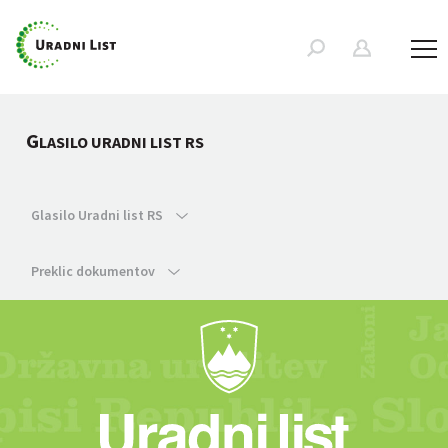
G
LASILO URADNI LIST RS
Glasilo Uradni list RS
Preklic dokumentov