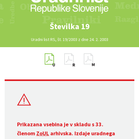
Številka 19
Uradni list RS, št. 19/2003 z dne 24. 2. 2003
Prikazana vsebina je v skladu s 33.
členom
ZoUL
arhivska. Izdaje uradnega