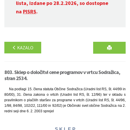
lista, izdane po 28.2.2026, so dostopne
na
PISRS
.
KAZALO
803. Sklep o določitvi cene programov v vrtcu Sodražica,
stran 2534.
Na podlagi 15. člena statuta Občine Sodražica (Uradni list RS, št. 44/99 in
80/00), 31. člena zakona o vrtcih (Uradni list RS, št. 12/96) ter v skladu s
pravilnikom o plačilih staršev za programe v vrtcih (Uradni list RS, št. 44/96,
1/98, 84/98, 102/22, 111/00 in 92/02) je Občinski svet občine Sodražica na 2.
redni seji dne 6. 2. 2003 sprejel
S K L E P