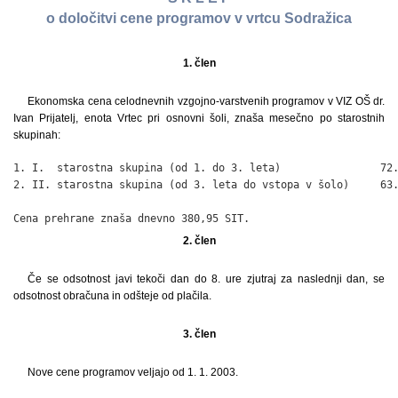
o določitvi cene programov v vrtcu Sodražica
1. člen
Ekonomska cena celodnevnih vzgojno-varstvenih programov v VIZ OŠ dr.
Ivan Prijatelj, enota Vrtec pri osnovni šoli, znaša mesečno po starostnih
skupinah:
1. I.  starostna skupina (od 1. do 3. leta)                72.
2. II. starostna skupina (od 3. leta do vstopa v šolo)     63.
Cena prehrane znaša dnevno 380,95 SIT.
2. člen
Če se odsotnost javi tekoči dan do 8. ure zjutraj za naslednji dan, se
odsotnost obračuna in odšteje od plačila.
3. člen
Nove cene programov veljajo od 1. 1. 2003.