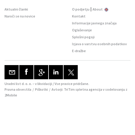
|
Aktualni članki
O podjetju
About
Naroči se na novice
Kontakt
Informacije javnega značaja
Oglaševanje
Splošni pogoji
Izjava o varstvu osebnih podatkov
E-dražbe
Uradni list d. o. o. – v likvidaciji / Vse pravice pridržane.
Pravna obvestila
/
Piškotki
/ Avtorji:
TriTim spletna agencija
v sodelovanju z
2Mobile