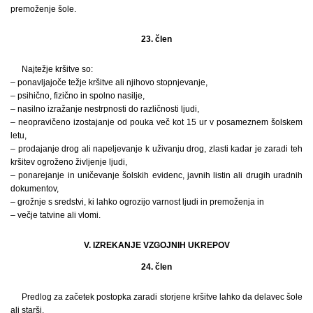
premoženje šole.
23. člen
Najtežje kršitve so:
– ponavljajoče težje kršitve ali njihovo stopnjevanje,
– psihično, fizično in spolno nasilje,
– nasilno izražanje nestrpnosti do različnosti ljudi,
– neopravičeno izostajanje od pouka več kot 15 ur v posameznem šolskem
letu,
– prodajanje drog ali napeljevanje k uživanju drog, zlasti kadar je zaradi teh
kršitev ogroženo življenje ljudi,
– ponarejanje in uničevanje šolskih evidenc, javnih listin ali drugih uradnih
dokumentov,
– grožnje s sredstvi, ki lahko ogrozijo varnost ljudi in premoženja in
– večje tatvine ali vlomi.
V. IZREKANJE VZGOJNIH UKREPOV
24. člen
Predlog za začetek postopka zaradi storjene kršitve lahko da delavec šole
ali starši.