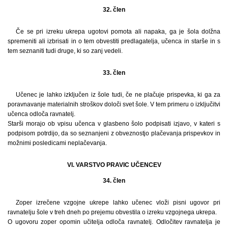
32. člen
Če se pri izreku ukrepa ugotovi pomota ali napaka, ga je šola dolžna
spremeniti ali izbrisati in o tem obvestiti predlagatelja, učenca in starše in s
tem seznaniti tudi druge, ki so zanj vedeli.
33. člen
Učenec je lahko izključen iz šole tudi, če ne plačuje prispevka, ki ga za
poravnavanje materialnih stroškov določi svet šole. V tem primeru o izključitvi
učenca odloča ravnatelj.
Starši morajo ob vpisu učenca v glasbeno šolo podpisati izjavo, v kateri s
podpisom potrdijo, da so seznanjeni z obveznostjo plačevanja prispevkov in
možnimi posledicami neplačevanja.
VI. VARSTVO PRAVIC UČENCEV
34. člen
Zoper izrečene vzgojne ukrepe lahko učenec vloži pisni ugovor pri
ravnatelju šole v treh dneh po prejemu obvestila o izreku vzgojnega ukrepa.
O ugovoru zoper opomin učitelja odloča ravnatelj. Odločitev ravnatelja je