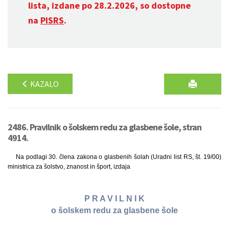
lista, izdane po 28.2.2026, so dostopne
na
PISRS
.
KAZALO
2486. Pravilnik o šolskem redu za glasbene šole, stran
4914.
Na podlagi 30. člena zakona o glasbenih šolah (Uradni list RS, št. 19/00)
ministrica za šolstvo, znanost in šport, izdaja
P R A V I L N I K
o šolskem redu za glasbene šole