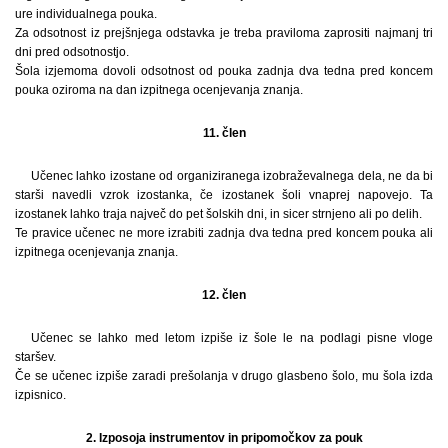
ure individualnega pouka.
Za odsotnost iz prejšnjega odstavka je treba praviloma zaprositi najmanj tri
dni pred odsotnostjo.
Šola izjemoma dovoli odsotnost od pouka zadnja dva tedna pred koncem
pouka oziroma na dan izpitnega ocenjevanja znanja.
11. člen
Učenec lahko izostane od organiziranega izobraževalnega dela, ne da bi
starši navedli vzrok izostanka, če izostanek šoli vnaprej napovejo. Ta
izostanek lahko traja največ do pet šolskih dni, in sicer strnjeno ali po delih.
Te pravice učenec ne more izrabiti zadnja dva tedna pred koncem pouka ali
izpitnega ocenjevanja znanja.
12. člen
Učenec se lahko med letom izpiše iz šole le na podlagi pisne vloge
staršev.
Če se učenec izpiše zaradi prešolanja v drugo glasbeno šolo, mu šola izda
izpisnico.
2. Izposoja instrumentov in pripomočkov za pouk