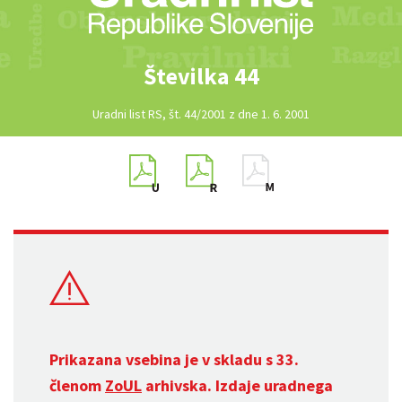
Številka 44
Uradni list RS, št. 44/2001 z dne 1. 6. 2001
Prikazana vsebina je v skladu s 33.
členom
ZoUL
arhivska. Izdaje uradnega