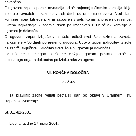
dokončna.
O ugovoru zoper opomin ravnatelja odloči najmanj tričlanska komisija, ki jo
imenuje ravnatelj najkasneje v treh dneh po prejemu ugovora. Med člani
komisije mora biti eden, ki ni zaposlen v šoli. Komisija preveri ustreznost
ukrepa najkasneje v sedmih dneh po imenovanju. Odločitev komisije o
ugovoru je dokončna.
O ugovoru zoper izključitev iz šole odloči svet šole oziroma zavoda
najkasneje v 30 dneh po prejemu ugovora. Ugovor zoper izključitev iz šole
ne zadrži izključitve. Odločitev sveta šole o ugovoru je dokončna.
Če učenec ali njegovi starši ne vložijo ugovora, postane odločitev
ustreznega organa dokončna po izteku roka za ugovor.
VII. KONČNA DOLOČBA
35. člen
Ta pravilnik začne veljati petnajsti dan po objavi v Uradnem listu
Republike Slovenije.
Št. 011-82-2001
Ljubljana, dne 17. maja 2001.