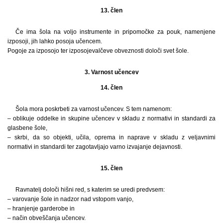
13. člen
Če ima šola na voljo instrumente in pripomočke za pouk, namenjene
izposoji, jih lahko posoja učencem.
Pogoje za izposojo ter izposojevalčeve obveznosti določi svet šole.
3. Varnost učencev
14. člen
Šola mora poskrbeti za varnost učencev. S tem namenom:
– oblikuje oddelke in skupine učencev v skladu z normativi in standardi za
glasbene šole,
– skrbi, da so objekti, učila, oprema in naprave v skladu z veljavnimi
normativi in standardi ter zagotavljajo varno izvajanje dejavnosti.
15. člen
Ravnatelj določi hišni red, s katerim se uredi predvsem:
– varovanje šole in nadzor nad vstopom vanjo,
– hranjenje garderobe in
– način obveščanja učencev.