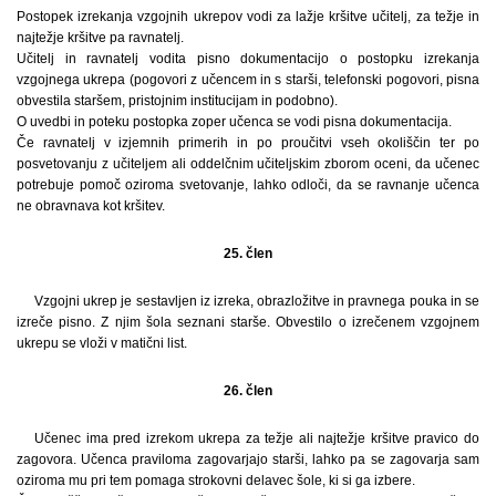
Postopek izrekanja vzgojnih ukrepov vodi za lažje kršitve učitelj, za težje in
najtežje kršitve pa ravnatelj.
Učitelj in ravnatelj vodita pisno dokumentacijo o postopku izrekanja
vzgojnega ukrepa (pogovori z učencem in s starši, telefonski pogovori, pisna
obvestila staršem, pristojnim institucijam in podobno).
O uvedbi in poteku postopka zoper učenca se vodi pisna dokumentacija.
Če ravnatelj v izjemnih primerih in po proučitvi vseh okoliščin ter po
posvetovanju z učiteljem ali oddelčnim učiteljskim zborom oceni, da učenec
potrebuje pomoč oziroma svetovanje, lahko odloči, da se ravnanje učenca
ne obravnava kot kršitev.
25. člen
Vzgojni ukrep je sestavljen iz izreka, obrazložitve in pravnega pouka in se
izreče pisno. Z njim šola seznani starše. Obvestilo o izrečenem vzgojnem
ukrepu se vloži v matični list.
26. člen
Učenec ima pred izrekom ukrepa za težje ali najtežje kršitve pravico do
zagovora. Učenca praviloma zagovarjajo starši, lahko pa se zagovarja sam
oziroma mu pri tem pomaga strokovni delavec šole, ki si ga izbere.