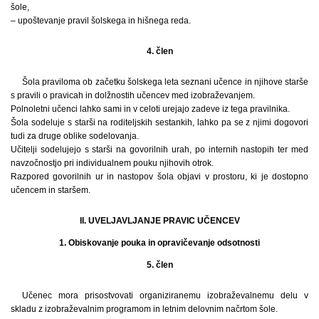
šole,
– upoštevanje pravil šolskega in hišnega reda.
4. člen
Šola praviloma ob začetku šolskega leta seznani učence in njihove starše
s pravili o pravicah in dolžnostih učencev med izobraževanjem.
Polnoletni učenci lahko sami in v celoti urejajo zadeve iz tega pravilnika.
Šola sodeluje s starši na roditeljskih sestankih, lahko pa se z njimi dogovori
tudi za druge oblike sodelovanja.
Učitelji sodelujejo s starši na govorilnih urah, po internih nastopih ter med
navzočnostjo pri individualnem pouku njihovih otrok.
Razpored govorilnih ur in nastopov šola objavi v prostoru, ki je dostopno
učencem in staršem.
II. UVELJAVLJANJE PRAVIC UČENCEV
1. Obiskovanje pouka in opravičevanje odsotnosti
5. člen
Učenec mora prisostvovati organiziranemu izobraževalnemu delu v
skladu z izobraževalnim programom in letnim delovnim načrtom šole.