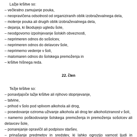
Lažje kršitve so:
– večkratno zamujanje pouka,
– neopravičena odsotnost od organiziranih oblik izobraževalnega dela,
– motenje pouka ali drugih oblik izobraževalnega dela,
– dejanja, ki škodujejo ugledu šole,
– neodgovorno izpolnjevanje šolskih obveznosti,
– neprimeren odnos do sošolcev,
– neprimeren odnos do delavcev šole,
– neprimerno vedenje v šoli,
– malomaren odnos do šolskega premoženja in
– kršitve hišnega reda.
22. člen
Težje kršitve so:
– ponavljajoče lažje kršitve ali njihovo stopnjevanje,
– tatvine,
– prihod v šolo pod vplivom alkohola ali drog,
– posedovanje oziroma uživanje alkohola ali drog ter alkoholiziranost v šoli,
– namerno poškodovanje šolskega premoženja in premoženja sošolcev ali
delavcev šole,
– ponarejanje opravičil ali podpisov staršev,
– prinašanje predmetov in sredstev, ki lahko ogrozijo varnost ljudi in