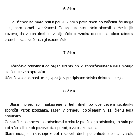
6. člen
Če učenec ne more priti k pouku v prvih petih dneh po začetku šolskega
leta, mora spročiti zadržanost. Če tega ne stori, šola obvesti starše in jih
pozove, da v treh dneh obvestijo šolo o vzroku odsotnosti, sicer učencu
preneha status učenca glasbene šole.
7. člen
Učenčevo odsotnost od organiziranih oblik izobraževalnega dela morajo
starši ustrezno opravičiti.
Učenčevo odsotnost učitelj vpisuje v predpisano šolsko dokumentacijo.
8. člen
Starši morajo šoli najkasneje v treh dneh po učenčevem izostanku
sporočiti vzrok izostanka, razen v primeru, določenem v 11. členu tega
pravilnika.
Če starši niso obvestili o odsotnosti v roku iz prejšnjega odstavka, jih šola po
petih šolskih dneh pozove, da sporočijo vzrok izostanka.
Starši morajo najkasneje v petih šolskih dneh po prihodu učenca v šolo