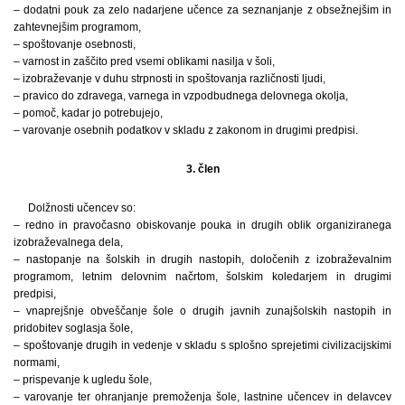
– dodatni pouk za zelo nadarjene učence za seznanjanje z obsežnejšim in
zahtevnejšim programom,
– spoštovanje osebnosti,
– varnost in zaščito pred vsemi oblikami nasilja v šoli,
– izobraževanje v duhu strpnosti in spoštovanja različnosti ljudi,
– pravico do zdravega, varnega in vzpodbudnega delovnega okolja,
– pomoč, kadar jo potrebujejo,
– varovanje osebnih podatkov v skladu z zakonom in drugimi predpisi.
3. člen
Dolžnosti učencev so:
– redno in pravočasno obiskovanje pouka in drugih oblik organiziranega
izobraževalnega dela,
– nastopanje na šolskih in drugih nastopih, določenih z izobraževalnim
programom, letnim delovnim načrtom, šolskim koledarjem in drugimi
predpisi,
– vnaprejšnje obveščanje šole o drugih javnih zunajšolskih nastopih in
pridobitev soglasja šole,
– spoštovanje drugih in vedenje v skladu s splošno sprejetimi civilizacijskimi
normami,
– prispevanje k ugledu šole,
– varovanje ter ohranjanje premoženja šole, lastnine učencev in delavcev