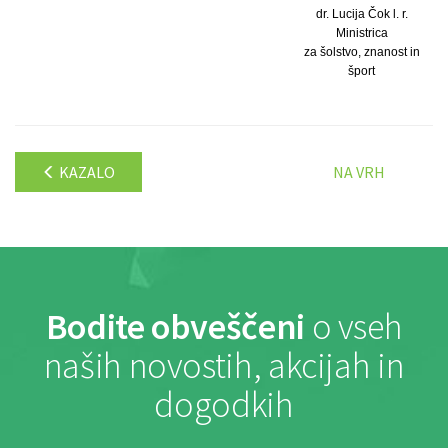
dr. Lucija Čok l. r.
Ministrica
za šolstvo, znanost in
šport
KAZALO
NA VRH
Bodite obveščeni
o vseh
naših novostih, akcijah in
dogodkih