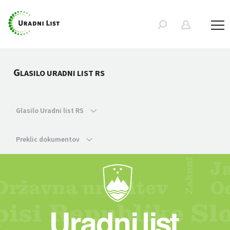
G
LASILO URADNI LIST RS
Glasilo Uradni list RS
Preklic dokumentov