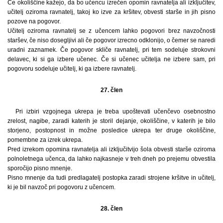
Če okoliščine kažejo, da bo učencu izrečen opomin ravnatelja ali izključitev,
učitelj oziroma ravnatelj, takoj ko izve za kršitev, obvesti starše in jih pisno
pozove na pogovor.
Učitelj oziroma ravnatelj se z učencem lahko pogovori brez navzočnosti
staršev, če niso dosegljivi ali če pogovor izrecno odklonijo, o čemer se naredi
uradni zaznamek. Če pogovor skliče ravnatelj, pri tem sodeluje strokovni
delavec, ki si ga izbere učenec. Če si učenec učitelja ne izbere sam, pri
pogovoru sodeluje učitelj, ki ga izbere ravnatelj.
27. člen
Pri izbiri vzgojnega ukrepa je treba upoštevati učenčevo osebnostno
zrelost, nagibe, zaradi katerih je storil dejanje, okoliščine, v katerih je bilo
storjeno, postopnost in možne posledice ukrepa ter druge okoliščine,
pomembne za izrek ukrepa.
Pred izrekom opomina ravnatelja ali izključitvijo šola obvesti starše oziroma
polnoletnega učenca, da lahko najkasneje v treh dneh po prejemu obvestila
sporočijo pisno mnenje.
Pisno mnenje da tudi predlagatelj postopka zaradi strojene kršitve in učitelj,
ki je bil navzoč pri pogovoru z učencem.
28. člen