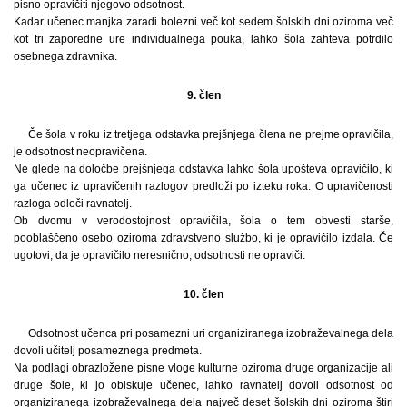
pisno opravičiti njegovo odsotnost.
Kadar učenec manjka zaradi bolezni več kot sedem šolskih dni oziroma več
kot tri zaporedne ure individualnega pouka, lahko šola zahteva potrdilo
osebnega zdravnika.
9. člen
Če šola v roku iz tretjega odstavka prejšnjega člena ne prejme opravičila,
je odsotnost neopravičena.
Ne glede na določbe prejšnjega odstavka lahko šola upošteva opravičilo, ki
ga učenec iz upravičenih razlogov predloži po izteku roka. O upravičenosti
razloga odloči ravnatelj.
Ob dvomu v verodostojnost opravičila, šola o tem obvesti starše,
pooblaščeno osebo oziroma zdravstveno službo, ki je opravičilo izdala. Če
ugotovi, da je opravičilo neresnično, odsotnosti ne opraviči.
10. člen
Odsotnost učenca pri posamezni uri organiziranega izobraževalnega dela
dovoli učitelj posameznega predmeta.
Na podlagi obrazložene pisne vloge kulturne oziroma druge organizacije ali
druge šole, ki jo obiskuje učenec, lahko ravnatelj dovoli odsotnost od
organiziranega izobraževalnega dela največ deset šolskih dni oziroma štiri