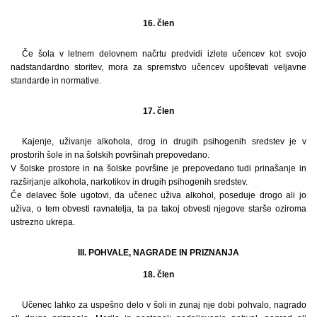
16. člen
Če šola v letnem delovnem načrtu predvidi izlete učencev kot svojo
nadstandardno storitev, mora za spremstvo učencev upoštevati veljavne
standarde in normative.
17. člen
Kajenje, uživanje alkohola, drog in drugih psihogenih sredstev je v
prostorih šole in na šolskih površinah prepovedano.
V šolske prostore in na šolske površine je prepovedano tudi prinašanje in
razširjanje alkohola, narkotikov in drugih psihogenih sredstev.
Če delavec šole ugotovi, da učenec uživa alkohol, poseduje drogo ali jo
uživa, o tem obvesti ravnatelja, ta pa takoj obvesti njegove starše oziroma
ustrezno ukrepa.
III. POHVALE, NAGRADE IN PRIZNANJA
18. člen
Učenec lahko za uspešno delo v šoli in zunaj nje dobi pohvalo, nagrado