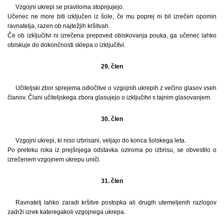
Vzgojni ukrepi se praviloma stopnjujejo.
Učenec ne more biti izključen iz šole, če mu poprej ni bil izrečen opomin
ravnatelja, razen ob najtežjih kršitvah.
Če ob izključitvi ni izrečena prepoved obiskovanja pouka, ga učenec lahko
obiskuje do dokončnosti sklepa o izključitvi.
29. člen
Učiteljski zbor sprejema odločitve o vzgojnih ukrepih z večino glasov vseh
članov. Člani učiteljskega zbora glasujejo o izključitvi s tajnim glasovanjem.
30. člen
Vzgojni ukrepi, ki niso izbrisani, veljajo do konca šolskega leta.
Po preteku roka iz prejšnjega odstavka oziroma po izbrisu, se obvestilo o
izrečenem vzgojnem ukrepu uniči.
31. člen
Ravnatelj lahko zaradi kršitve postopka ali drugih utemeljenih razlogov
zadrži izrek kateregakoli vzgojnega ukrepa.