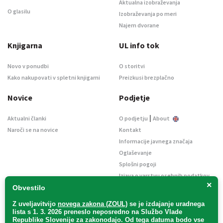
Aktualna izobraževanja
O glasilu
Izobraževanja po meri
Najem dvorane
Knjigarna
UL info tok
Novo v ponudbi
O storitvi
Kako nakupovati v spletni knjigarni
Preizkusi brezplačno
Novice
Podjetje
|
Aktualni članki
O podjetju
About
Naroči se na novice
Kontakt
Informacije javnega značaja
Oglaševanje
Splošni pogoji
Izjava o varstvu osebnih podatkov
×
E-dražbe
Obvestilo
Z uveljavitvijo
novega zakona (ZOUL)
se je
izdajanje uradnega
lista s 1. 3. 2026 preneslo
neposredno
na Službo Vlade
Republike Slovenije za zakonodajo
. Od tega datuma bodo vse