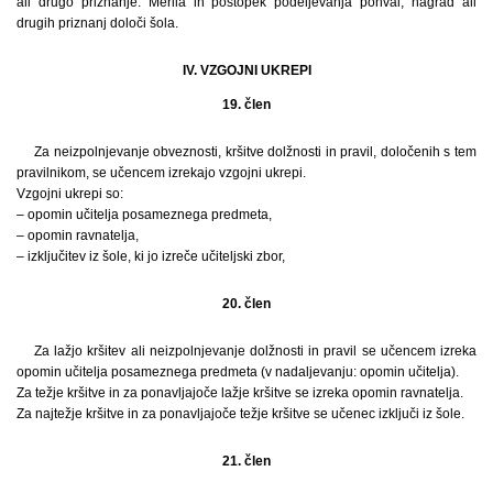
ali drugo priznanje. Merila in postopek podeljevanja pohval, nagrad ali
drugih priznanj določi šola.
IV. VZGOJNI UKREPI
19. člen
Za neizpolnjevanje obveznosti, kršitve dolžnosti in pravil, določenih s tem
pravilnikom, se učencem izrekajo vzgojni ukrepi.
Vzgojni ukrepi so:
– opomin učitelja posameznega predmeta,
– opomin ravnatelja,
– izključitev iz šole, ki jo izreče učiteljski zbor,
20. člen
Za lažjo kršitev ali neizpolnjevanje dolžnosti in pravil se učencem izreka
opomin učitelja posameznega predmeta (v nadaljevanju: opomin učitelja).
Za težje kršitve in za ponavljajoče lažje kršitve se izreka opomin ravnatelja.
Za najtežje kršitve in za ponavljajoče težje kršitve se učenec izključi iz šole.
21. člen