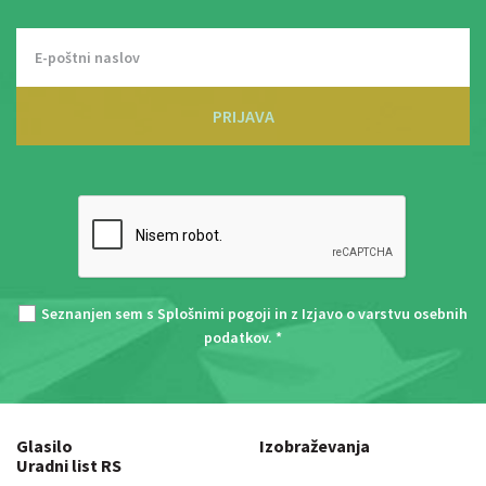
PRIJAVA
Seznanjen sem s
Splošnimi pogoji
in z
Izjavo o varstvu osebnih
podatkov
. *
Glasilo
Izobraževanja
Uradni list RS