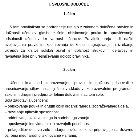
I. SPLOŠNE DOLOČBE
1. člen
S tem pravilnikom se podrobneje urejajo z zakonom določene pravice in
dolžnosti učencev glasbene šole, obiskovanje pouka in opravičevanje
odsotnosti učencev ter varnost učencev. Pravilnik ureja tudi način
uveljavljanja pravic in izpolnjevanja dolžnosti, nagrajevanje in izrekanje
ukrepov za kršitve šolskih pravil ter dolžnosti strokovnih delavcev in
ravnatelja šole pri uresničevanju določb pravilnika.
2. člen
Učenec ima med izobraževanjem pravico in dolžnost prispevati k
uresničevanju ciljev in nalog šole v skladu z izobraževalnim programom,
zakoni in drugimi predpisi ter letnim delovnim načrtom šole.
Šola zagotavlja učencem:
– obiskovanje pouka in drugih oblik organiziranega izobraževalnega dela,
– razvijanje njihovih sposobnosti,
– pridobivanje kakovostnega in sodobnega znanja,
– upoštevanje individualnih in razvojnih posebnosti,
– prilagoditev dela za zelo nadarjene učence, ki se pripravljajo na državno
oziroma mednarodno tekmovanje v znanju,