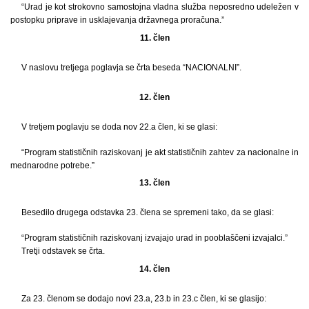
“Urad je kot strokovno samostojna vladna služba neposredno udeležen v
postopku priprave in usklajevanja državnega proračuna.”
11. člen
V naslovu tretjega poglavja se črta beseda “NACIONALNI”.
12. člen
V tretjem poglavju se doda nov 22.a člen, ki se glasi:
“Program statističnih raziskovanj je akt statističnih zahtev za nacionalne in
mednarodne potrebe.”
13. člen
Besedilo drugega odstavka 23. člena se spremeni tako, da se glasi:
“Program statističnih raziskovanj izvajajo urad in pooblaščeni izvajalci.”
Tretji odstavek se črta.
14. člen
Za 23. členom se dodajo novi 23.a, 23.b in 23.c člen, ki se glasijo: