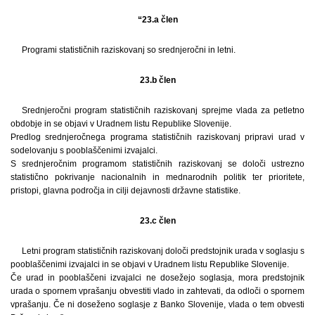
“23.a člen
Programi statističnih raziskovanj so srednjeročni in letni.
23.b člen
Srednjeročni program statističnih raziskovanj sprejme vlada za petletno
obdobje in se objavi v Uradnem listu Republike Slovenije.
Predlog srednjeročnega programa statističnih raziskovanj pripravi urad v
sodelovanju s pooblaščenimi izvajalci.
S srednjeročnim programom statističnih raziskovanj se določi ustrezno
statistično pokrivanje nacionalnih in mednarodnih politik ter prioritete,
pristopi, glavna področja in cilji dejavnosti državne statistike.
23.c člen
Letni program statističnih raziskovanj določi predstojnik urada v soglasju s
pooblaščenimi izvajalci in se objavi v Uradnem listu Republike Slovenije.
Če urad in pooblaščeni izvajalci ne dosežejo soglasja, mora predstojnik
urada o spornem vprašanju obvestiti vlado in zahtevati, da odloči o spornem
vprašanju. Če ni doseženo soglasje z Banko Slovenije, vlada o tem obvesti