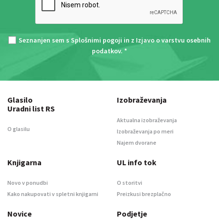
Seznanjen sem s
Splošnimi pogoji
in z
Izjavo o varstvu osebnih
podatkov
. *
Glasilo
Izobraževanja
Uradni list RS
Aktualna izobraževanja
O glasilu
Izobraževanja po meri
Najem dvorane
Knjigarna
UL info tok
Novo v ponudbi
O storitvi
Kako nakupovati v spletni knjigarni
Preizkusi brezplačno
Novice
Podjetje