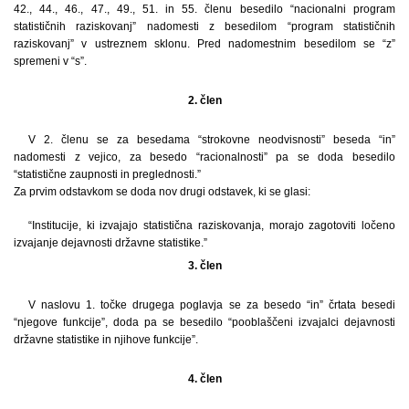
42., 44., 46., 47., 49., 51. in 55. členu besedilo “nacionalni program
statističnih raziskovanj” nadomesti z besedilom “program statističnih
raziskovanj” v ustreznem sklonu. Pred nadomestnim besedilom se “z”
spremeni v “s”.
2. člen
V 2. členu se za besedama “strokovne neodvisnosti” beseda “in”
nadomesti z vejico, za besedo “racionalnosti” pa se doda besedilo
“statistične zaupnosti in preglednosti.”
Za prvim odstavkom se doda nov drugi odstavek, ki se glasi:
“Institucije, ki izvajajo statistična raziskovanja, morajo zagotoviti ločeno
izvajanje dejavnosti državne statistike.”
3. člen
V naslovu 1. točke drugega poglavja se za besedo “in” črtata besedi
“njegove funkcije”, doda pa se besedilo “pooblaščeni izvajalci dejavnosti
državne statistike in njihove funkcije”.
4. člen