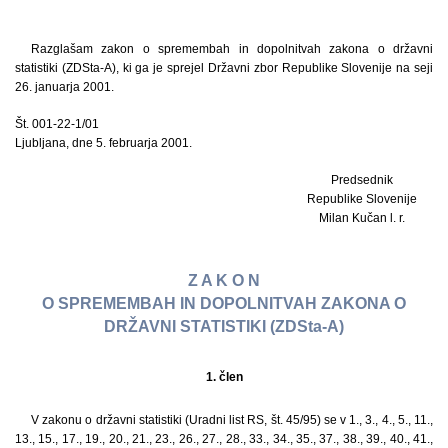
Razglašam zakon o spremembah in dopolnitvah zakona o državni
statistiki (ZDSta-A), ki ga je sprejel Državni zbor Republike Slovenije na seji
26. januarja 2001.
Št. 001-22-1/01
Ljubljana, dne 5. februarja 2001.
Predsednik
Republike Slovenije
Milan Kučan l. r.
Z A K O N
O SPREMEMBAH IN DOPOLNITVAH ZAKONA O
DRŽAVNI STATISTIKI (ZDSta-A)
1. člen
V zakonu o državni statistiki (Uradni list RS, št. 45/95) se v 1., 3., 4., 5., 11.,
13., 15., 17., 19., 20., 21., 23., 26., 27., 28., 33., 34., 35., 37., 38., 39., 40., 41.,