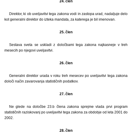
24. člen
Direktor, ki ob uveljavitvi tega zakona vodi in zastopa urad, nadaljuje delo
kot generalni direktor do izteka mandata, za katerega je bil imenovan.
25. člen
Sestava sveta se uskladi z določbami tega zakona najkasneje v treh
mesecih po njegovi uveljavitvi.
26. člen
Generalni direktor urada v roku treh mesecev po uveljavitvi tega zakona
določi način zavarovanja statističnih podatkov.
27. člen
Ne glede na določbe 23.b člena zakona sprejme vlada prvi program
statističnih raziskovanj po uveljavitvi tega zakona za obdobje od leta 2001 do
2002.
28. člen