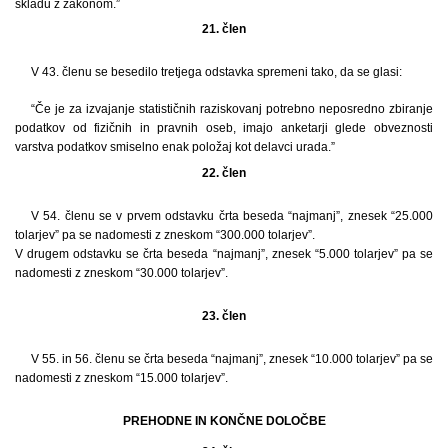
skladu z zakonom.”
21. člen
V 43. členu se besedilo tretjega odstavka spremeni tako, da se glasi:
“Če je za izvajanje statističnih raziskovanj potrebno neposredno zbiranje
podatkov od fizičnih in pravnih oseb, imajo anketarji glede obveznosti
varstva podatkov smiselno enak položaj kot delavci urada.”
22. člen
V 54. členu se v prvem odstavku črta beseda “najmanj”, znesek “25.000
tolarjev” pa se nadomesti z zneskom “300.000 tolarjev”.
V drugem odstavku se črta beseda “najmanj”, znesek “5.000 tolarjev” pa se
nadomesti z zneskom “30.000 tolarjev”.
23. člen
V 55. in 56. členu se črta beseda “najmanj”, znesek “10.000 tolarjev” pa se
nadomesti z zneskom “15.000 tolarjev”.
PREHODNE IN KONČNE DOLOČBE