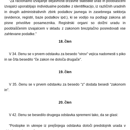
“Za racionalno izvajanje dejavnosti državne statistike urad in pooblaščeni
izvajalci uporabljajo individualne podatke z identifikacijo, iz različnih uradnih
in drugih administrativnih zbirk podatkov javnega in zasebnega sektorja
(evidence, registri, baze podatkov ipd.), ki se vodijo na podlagi zakona ali
pisne privolitve posameznika. Registrski organi so dolžni uradu in
pooblaščenim izvajalcem v skladu z zakonom brezplačno posredovati vse
zahtevane podatke.”
18. člen
V 34. členu se v prvem odstavku za besedo “virov” vejica nadomesti s piko
in se črta besedilo “če zakon ne določa drugače”.
19. člen
V 35. členu se v prvem odstavku za besedo “z” dodata besedi “zakonom
in”.
20. člen
V 42. členu se besedilo drugega odstavka spremeni tako, da se glasi:
“Postopke in ukrepe iz prejšnjega odstavka določi predstojnik urada v