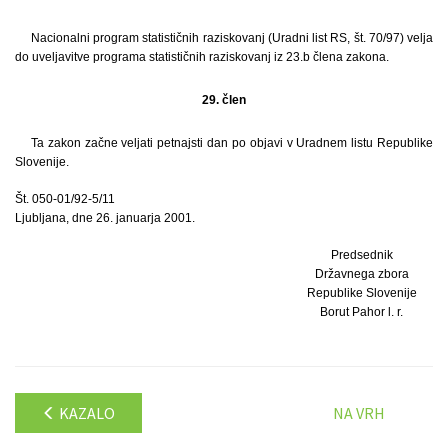
Nacionalni program statističnih raziskovanj (Uradni list RS, št. 70/97) velja
do uveljavitve programa statističnih raziskovanj iz 23.b člena zakona.
29. člen
Ta zakon začne veljati petnajsti dan po objavi v Uradnem listu Republike
Slovenije.
Št. 050-01/92-5/11
Ljubljana, dne 26. januarja 2001.
Predsednik
Državnega zbora
Republike Slovenije
Borut Pahor l. r.
KAZALO
NA VRH