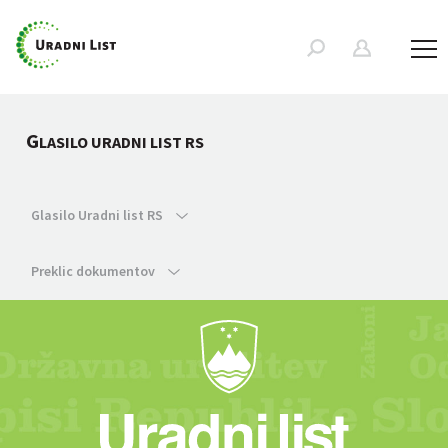
G
LASILO URADNI LIST RS
Glasilo Uradni list RS
Preklic dokumentov