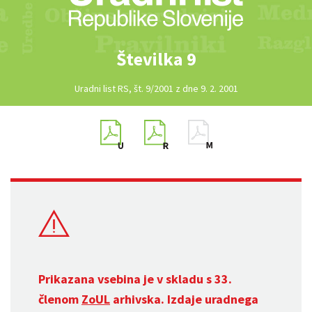
Številka 9
Uradni list RS, št. 9/2001 z dne 9. 2. 2001
Prikazana vsebina je v skladu s 33.
členom
ZoUL
arhivska. Izdaje uradnega