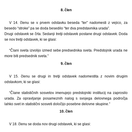
8. člen
V 14. členu se v prvem odstavku beseda “ter” nadomesti z vejico, za
besedo “stroke” pa se doda besedilo “ter dva predstavnika urada”.
Drugi odstavek se črta. Sedanji tretji odstavek postane drugi odstavek. Doda
se nov tretji odstavek, ki se glasi:
“Člani sveta izvolijo izmed sebe predsednika sveta. Predstojnik urada ne
more biti predsednik sveta.”
9. člen
V 15. členu se drugi in tretji odstavek nadomestita z novim drugim
odstavkom, ki se glasi:
“Člane statističnih sosvetov imenujejo predstojniki institucij na zaprosilo
urada. Za opravljanje posameznih nalog s svojega delovnega področja
lahko svet in statistični sosveti določijo posebne delovne skupine.”
10. člen
V 18. členu se doda nov drugi odstavek, ki se glasi: