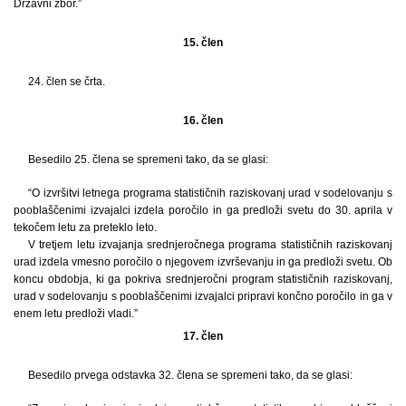
Državni zbor.”
15. člen
24. člen se črta.
16. člen
Besedilo 25. člena se spremeni tako, da se glasi:
“O izvršitvi letnega programa statističnih raziskovanj urad v sodelovanju s
pooblaščenimi izvajalci izdela poročilo in ga predloži svetu do 30. aprila v
tekočem letu za preteklo leto.
V tretjem letu izvajanja srednjeročnega programa statističnih raziskovanj
urad izdela vmesno poročilo o njegovem izvrševanju in ga predloži svetu. Ob
koncu obdobja, ki ga pokriva srednjeročni program statističnih raziskovanj,
urad v sodelovanju s pooblaščenimi izvajalci pripravi končno poročilo in ga v
enem letu predloži vladi.”
17. člen
Besedilo prvega odstavka 32. člena se spremeni tako, da se glasi: