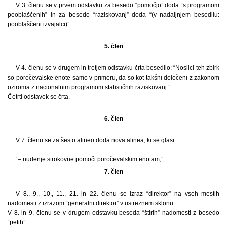
V 3. členu se v prvem odstavku za besedo “pomočjo” doda “s programom
pooblaščenih” in za besedo “raziskovanj” doda “(v nadaljnjem besedilu:
pooblaščeni izvajalci)”.
5. člen
V 4. členu se v drugem in tretjem odstavku črta besedilo: “Nosilci teh zbirk
so poročevalske enote samo v primeru, da so kot takšni določeni z zakonom
oziroma z nacionalnim programom statističnih raziskovanj.”
Četrti odstavek se črta.
6. člen
V 7. členu se za šesto alineo doda nova alinea, ki se glasi:
“– nudenje strokovne pomoči poročevalskim enotam,”.
7. člen
V 8., 9., 10., 11., 21. in 22. členu se izraz “direktor” na vseh mestih
nadomesti z izrazom “generalni direktor” v ustreznem sklonu.
V 8. in 9. členu se v drugem odstavku beseda “štirih” nadomesti z besedo
“petih”.