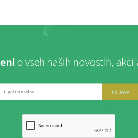
eni
o vseh naših novostih, akci
PRIJAVA