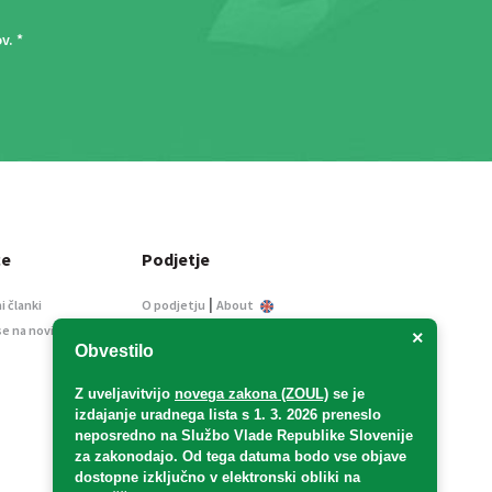
ov
. *
ce
Podjetje
|
i članki
O podjetju
About
se na novice
Kontakt
×
Obvestilo
Informacije javnega
značaja
Z uveljavitvijo
novega zakona (ZOUL)
se je
Oglaševanje
izdajanje uradnega lista s 1. 3. 2026 preneslo
Splošni pogoji
neposredno
na Službo Vlade Republike Slovenije
Izjava o varstvu osebnih
za zakonodajo
. Od tega datuma bodo vse objave
podatkov
dostopne izključno v elektronski obliki na