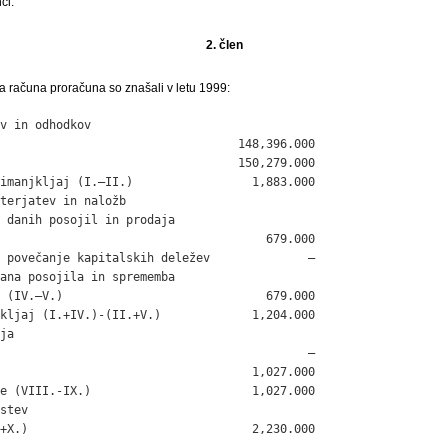
ci.
2. člen
a računa proračuna so znašali v letu 1999:
v in odhodkov

                                  148,396.000

                                  150,279.000

imanjkljaj (I.–II.)                 1,883.000

terjatev in naložb

 danih posojil in prodaja

                                      679.000

 povečanje kapitalskih deležev              –

ana posojila in sprememba

 (IV.–V.)                             679.000

kljaj (I.+IV.)-(II.+V.)             1,204.000

ja

                                            –

                                    1,027.000

e (VIII.-IX.)                       1,027.000

stev

+X.)                                2,230.000