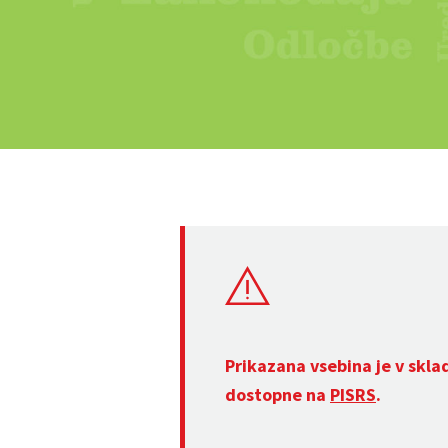
Prikazana vsebina je v skla
dostopne na
PISRS
.