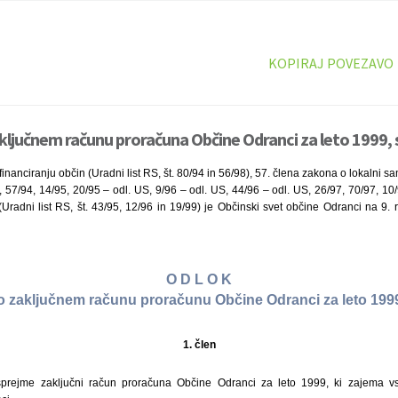
KOPIRAJ POVEZAVO
ključnem računu proračuna Občine Odranci za leto 1999, 
nanciranju občin (Uradni list RS, št. 80/94 in 56/98), 57. člena zakona o lokalni s
S, 57/94, 14/95, 20/95 – odl. US, 9/96 – odl. US, 44/96 – odl. US, 26/97, 70/97, 10/
Uradni list RS, št. 43/95, 12/96 in 19/99) je Občinski svet občine Odranci na 9. 
O D L O K
o zaključnem računu proračunu Občine Odranci za leto 199
1. člen
prejme zaključni račun proračuna Občine Odranci za leto 1999, ki zajema v