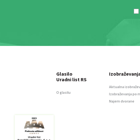
Glasilo
Izobraževanj
Uradni list RS
Aktualna izobraže
O glasilu
Izobraževanja po 
Najem dvorane