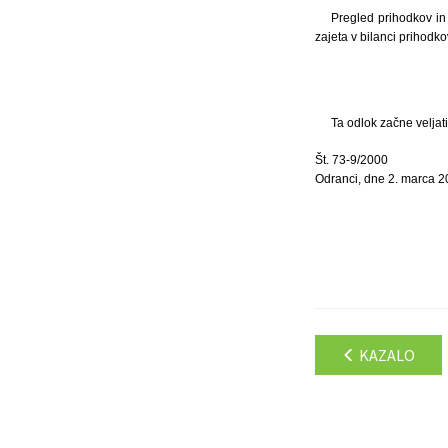
Pregled prihodkov in 
zajeta v bilanci prihodk
Ta odlok začne veljat
Št. 73-9/2000
Odranci, dne 2. marca 2
KAZALO