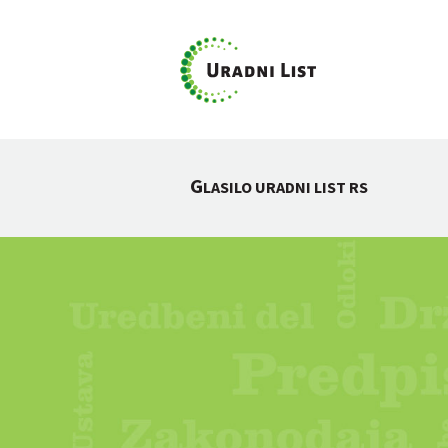
G
LASILO URADNI LIST RS