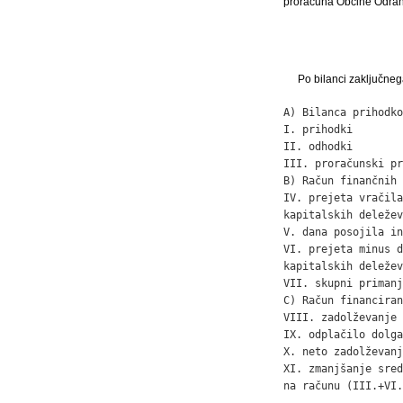
proračuna Občine Odran
Po bilanci zaključneg
A) Bilanca prihodko
I. prihodki        
II. odhodki        
III. proračunski pr
B) Račun finančnih 
IV. prejeta vračila
kapitalskih deležev
V. dana posojila in
VI. prejeta minus d
kapitalskih deležev
VII. skupni primanj
C) Račun financiran
VIII. zadolževanje 
IX. odplačilo dolga
X. neto zadolževanj
XI. zmanjšanje sred
na računu (III.+VI.