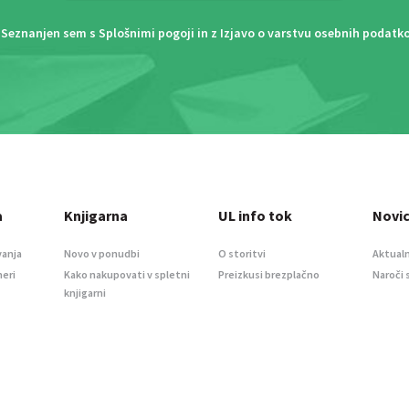
Seznanjen sem s
Splošnimi pogoji
in z
Izjavo o varstvu osebnih podatk
a
Knjigarna
UL info tok
Novi
vanja
Novo v ponudbi
O storitvi
Aktualn
meri
Kako nakupovati v spletni
Preizkusi brezplačno
Naroči 
knjigarni