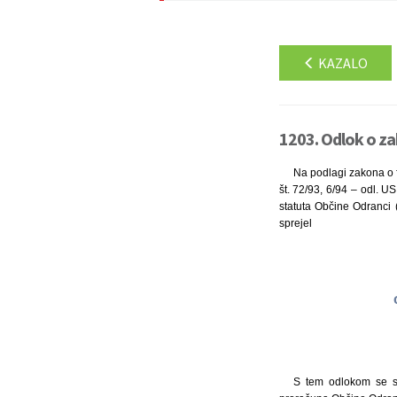
KAZALO
1203. Odlok o za
Na podlagi zakona o fi
št. 72/93, 6/94 – odl. U
statuta Občine Odranci (
sprejel
S tem odlokom se s