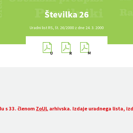
Številka 26
Uradni list RS, št. 26/2000 z dne 24. 3. 2000
du s 33. členom
ZoUL
arhivska. Izdaje uradnega lista, iz