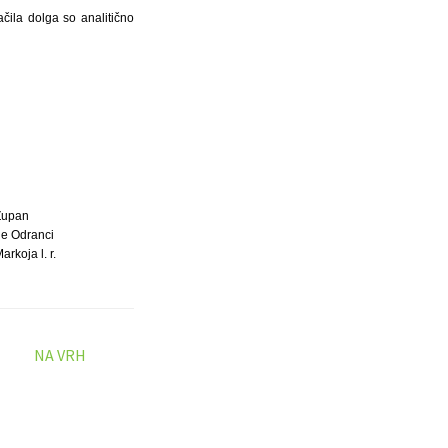
čila dolga so analitično
Župan
e Odranci
arkoja l. r.
NA VRH