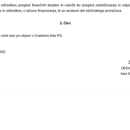
odhodkov, pregled finančnih terjatev in naložb ter pregled zadolževanja in odpla
ov in odhodkov, v računu financiranja, ki so sestavni del občinskega proračuna.
3. člen
i osmi dan po objavi v Uradnem listu RS.
000.
Občin
Ivan M