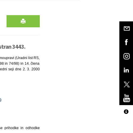
stran 3443.
amoupravi (Uradni list RS,
98 in 74/98) in 14. člena
redni seji dne 2. 3. 2000
9
se prihodke in odhodke