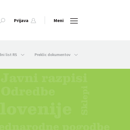
Prijava
Meni
dni list RS
Preklic dokumentov