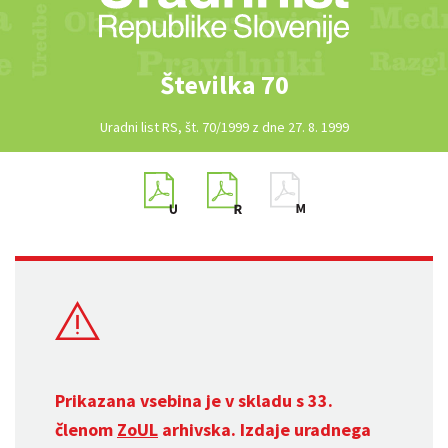
Številka 70
Uradni list RS, št. 70/1999 z dne 27. 8. 1999
Prikazana vsebina je v skladu s 33.
členom
ZoUL
arhivska. Izdaje uradnega