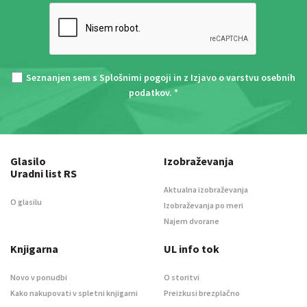
Seznanjen sem s
Splošnimi pogoji
in z
Izjavo o varstvu osebnih
podatkov
. *
Glasilo
Izobraževanja
Uradni list RS
Aktualna izobraževanja
O glasilu
Izobraževanja po meri
Najem dvorane
Knjigarna
UL info tok
Novo v ponudbi
O storitvi
Kako nakupovati v spletni knjigarni
Preizkusi brezplačno