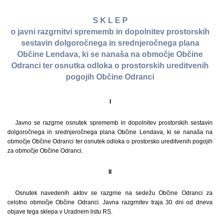
S K L E P
o javni razgrnitvi sprememb in dopolnitev prostorskih
sestavin dolgoročnega in srednjeročnega plana
Občine Lendava, ki se nanaša na območje Občine
Odranci ter osnutka odloka o prostorskih ureditvenih
pogojih Občine Odranci
I
Javno se razgrne osnutek sprememb in dopolnitev prostorskih sestavin
dolgoročnega in srednjeročnega plana Občine Lendava, ki se nanaša na
območje Občine Odranci ter osnutek odloka o prostorsko ureditvenih pogojih
za območje Občine Odranci.
II
Osnutek navedenih aktov se razgrne na sedežu Občine Odranci za
celotno območje Občine Odranci. Javna razgrnitev traja 30 dni od dneva
objave tega sklepa v Uradnem listu RS.