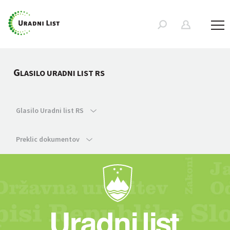
G
LASILO URADNI LIST RS
Glasilo Uradni list RS
Preklic dokumentov