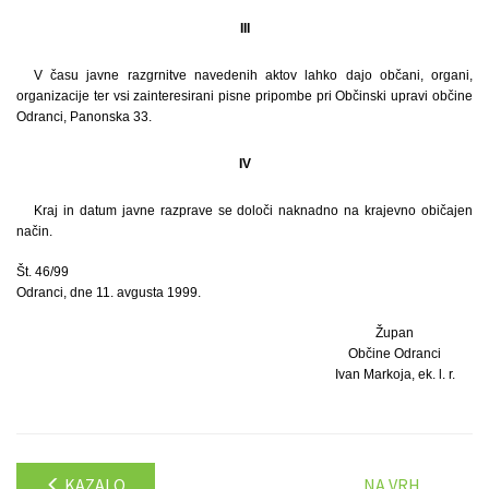
III
V času javne razgrnitve navedenih aktov lahko dajo občani, organi,
organizacije ter vsi zainteresirani pisne pripombe pri Občinski upravi občine
Odranci, Panonska 33.
IV
Kraj in datum javne razprave se določi naknadno na krajevno običajen
način.
Št. 46/99
Odranci, dne 11. avgusta 1999.
Župan
Občine Odranci
Ivan Markoja, ek. l. r.
KAZALO
NA VRH