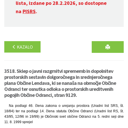
lista, izdane po 28.2.2026, so dostopne
na
PISRS
.
KAZALO
3518. Sklep o javni razgrnitvi sprememb in dopolnitev
prostorskih sestavin dolgoročnega in srednjeročnega
plana Občine Lendava, ki se nanaša na območje Občine
Odranci ter osnutka odloka o prostorskih ureditvenih
pogojih Občine Odranci, stran 9129.
Na podlagi 46. člena zakona o urejanju prostora (Uradni list SRS, št.
18/84) ter na podlagi 14. člena statuta Občine Odranci (Uradni list RS, št.
43/95, 12/96 in 19/99) je Občinski svet občine Odranci na 5. redni seji dne
11. 8. 1999 sprejel