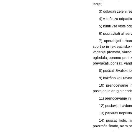
ladje;
3) odlagati zeleni r
4) v koše za odpadk
5) kuriti vse vrste o
6) popravljati ali ser
7) uporabljati urba
športno in rekreacijsko
vodenje prometa, varnos
ogledala, opremo proti z
prevračati, porisati, vand
8) puščati živalske i
9) kakršno koli ravn
10) prenočevanje in
postajah in drugih nepri
11) prenočevanje in 
12) postavljati avto
13) parkirati neprikl
14) puščati kolo, mo
povzroča škodo, ovira pr