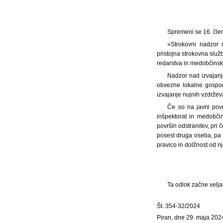
Spremeni se 16. člen
»Strokovni nadzor 
pristojna strokovna sl
redarstva in medobčinsk
Nadzor nad izvajanj
obvezne lokalne gospod
izvajanje nujnih vzdrževa
Če so na javni pov
inšpektorat in medobči
površin odstranitev, pri 
posest druga oseba, pa 
pravico in dolžnost od nj
Ta odlok začne velja
Št. 354-32/2024
Piran, dne 29. maja 202