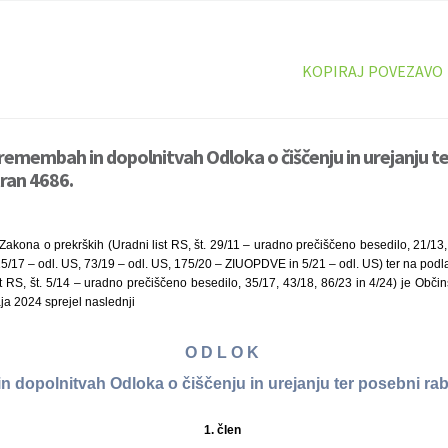
KOPIRAJ POVEZAVO
remembah in dopolnitvah Odloka o čiščenju in urejanju te
tran 4686.
Zakona o prekrških (Uradni list RS, št. 29/11 – uradno prečiščeno besedilo, 21/13,
15/17 – odl. US, 73/19 – odl. US, 175/20 – ZIUOPDVE in 5/21 – odl. US) ter na podlag
t RS, št. 5/14 – uradno prečiščeno besedilo, 35/17, 43/18, 86/23 in 4/24) je Obči
aja 2024 sprejel naslednji
O D L O K
 dopolnitvah Odloka o čiščenju in urejanju ter posebni rab
1. člen