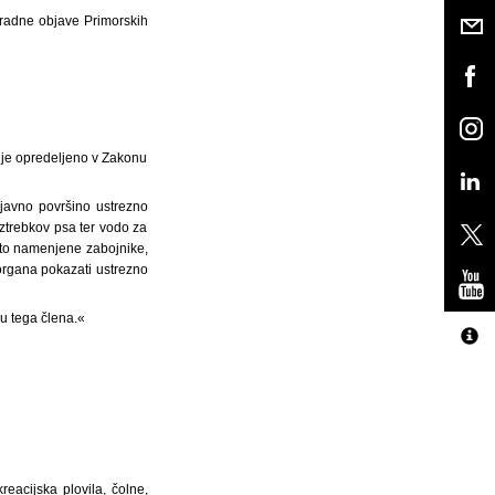
Uradne objave Primorskih
t je opredeljeno v Zakonu
n javno površino ustrezno
ztrebkov psa ter vodo za
a to namenjene zabojnike,
organa pokazati ustrezno
u tega člena.«
reacijska plovila, čolne,