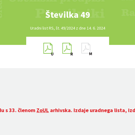
Številka 49
Uradni list RS, št. 49/2024 z dne 14. 6. 2024
du s 33. členom
ZoUL
arhivska. Izdaje uradnega lista, iz