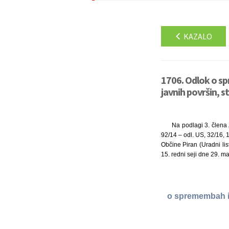
KAZALO
1706. Odlok o sp
javnih površin, s
Na podlagi 3. člena 
92/14 – odl. US, 32/16, 
Občine Piran (Uradni lis
15. redni seji dne 29. m
o spremembah in