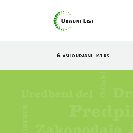
G
LASILO URADNI LIST RS