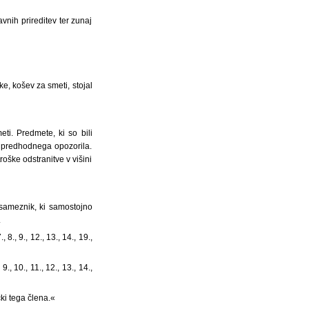
avnih prireditev ter zunaj
ike, košev za smeti, stojal
ti. Predmete, ki so bili
z predhodnega opozorila.
roške odstranitve v višini
sameznik, ki samostojno
.
8., 9., 12., 13., 14., 19.,
., 10., 11., 12., 13., 14.,
ki tega člena.«