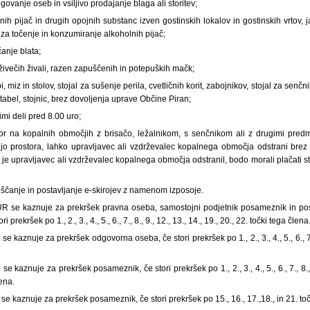
ovanje oseb in vsiljivo prodajanje blaga ali storitev;
nih pijač in drugih opojnih substanc izven gostinskih lokalov in gostinskih vrtov, j
 za točenje in konzumiranje alkoholnih pijač;
čanje blata;
živečih živali, razen zapuščenih in potepuških mačk;
, miz in stolov, stojal za sušenje perila, cvetličnih korit, zabojnikov, stojal za senčn
tabel, stojnic, brez dovoljenja uprave Občine Piran;
imi deli pred 8.00 uro;
stor na kopalnih območjih z brisačo, ležalnikom, s senčnikom ali z drugimi predme
ijo prostora, lahko upravljavec ali vzdrževalec kopalnega območja odstrani bre
h je upravljavec ali vzdrževalec kopalnega območja odstranil, bodo morali plačati st
ščanje in postavljanje e-skirojev z namenom izposoje.
UR se kaznuje za prekršek pravna oseba, samostojni podjetnik posameznik in po
 prekršek po 1., 2., 3., 4., 5., 6., 7., 8., 9., 12., 13., 14., 19., 20., 22. točki tega člena
 kaznuje za prekršek odgovorna oseba, če stori prekršek po 1., 2., 3., 4., 5., 6., 7., 
 kaznuje za prekršek posameznik, če stori prekršek po 1., 2., 3., 4., 5., 6., 7., 8., 9
lena.
e kaznuje za prekršek posameznik, če stori prekršek po 15., 16., 17.,18., in 21. toč