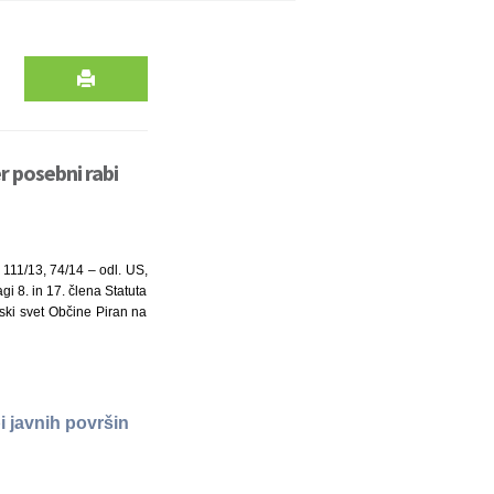
r posebni rabi
 111/13, 74/14 – odl. US,
i 8. in 17. člena Statuta
nski svet Občine Piran na
i javnih površin