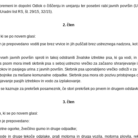
remeni in dopolni Odlok o čiščenju in urejanju ter posebni rabi javnih površin (
radni list RS, št. 29/15, 32/15).
2. člen
 ki se po novem glasi:
 je prepovedano voditi pse brez vrvice in jih puščati brez ustreznega nadzora, ko
seh javnih površin sproti in takoj odstraniti živalske iztrebke psa, ki ga vodi, i
h s psom mora imeti skrbnik psa s seboj ustrezno vrečko za začasno shranjevanje i
ebkov in pasjega urina z javnih površin. Skrbnik psa uporabljeno vrečko odloži v z
 zabojnike za mešane komunalne odpadke. Skrbnik psa mora ob pozivu pristojnega 
evanje pasjih iztrebkov in vodo za izplakovanje.
se kaznuje za prekršek posameznik, če stori prekršek po prvem in drugem odstavk
3. člen
, ki se po novem glasi:
h je prepovedano:
aretne ogorke, žvečilno gumo in druge odpadke;
ode in druge tekoče odplake, prati motorna in druga vozila, motorna plovila, rek