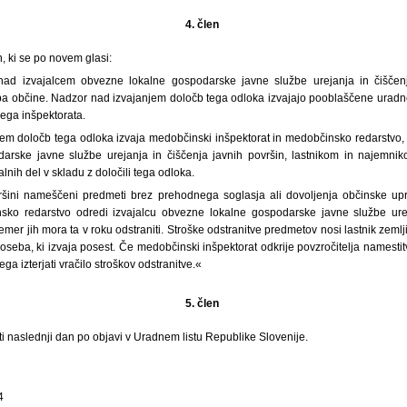
4. člen
, ki se po novem glasi:
nad izvajalcem obvezne lokalne gospodarske javne službe urejanja in čiščenj
užba občine. Nadzor nad izvajanjem določb tega odloka izvajajo pooblaščene ura
ega inšpektorata.
em določb tega odloka izvaja medobčinski inšpektorat in medobčinsko redarstvo, k
arske javne službe urejanja in čiščenja javnih površin, lastnikom in najemniko
lnih del v skladu z določili tega odloka.
ršini nameščeni predmeti brez prehodnega soglasja ali dovoljenja občinske up
nsko redarstvo odredi izvajalcu obvezne lokalne gospodarske javne službe urej
čemer jih mora ta v roku odstraniti. Stroške odstranitve predmetov nosi lastnik zemlj
oseba, ki izvaja posest. Če medobčinski inšpektorat odkrije povzročitelja namesti
ega izterjati vračilo stroškov odstranitve.«
5. člen
ti naslednji dan po objavi v Uradnem listu Republike Slovenije.
4