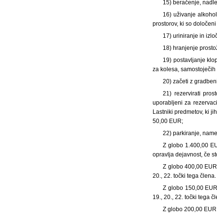
15) beračenje, nadleg
16) uživanje alkohol
prostorov, ki so določeni
17) uriniranje in izlo
18) hranjenje prosto
19) postavljanje klopi
za kolesa, samostoječih 
20) začeti z gradben
21) rezervirati pro
uporabljeni za rezervac
Lastniki predmetov, ki ji
50,00 EUR;
22) parkiranje, name
Z globo 1.400,00 E
opravlja dejavnost, če stori
Z globo 400,00 EUR se
20., 22. točki tega člena.
Z globo 150,00 EUR se
19., 20., 22. točki tega č
Z globo 200,00 EUR s