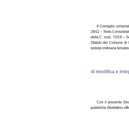
Il Consiglio comunal
29/11 – Testo Consolidat
della C. cost., 73/19 – S
Statuto del Comune di P
seduta ordinaria tenutas
di modifica e inte
Con il presente Decr
pubbliche (Bollettino uff