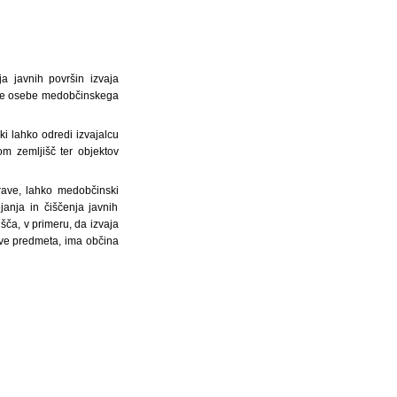
a javnih površin izvaja
dne osebe medobčinskega
i lahko odredi izvajalcu
m zemljišč ter objektov
rave, lahko medobčinski
anja in čiščenja javnih
išča, v primeru, da izvaja
tve predmeta, ima občina