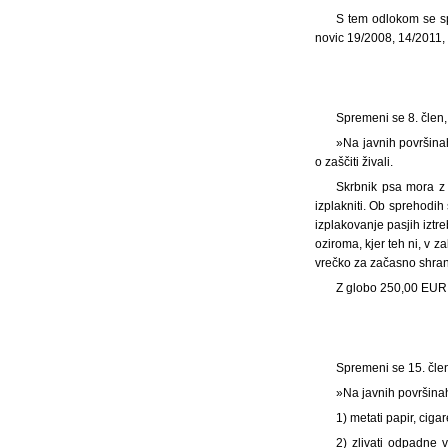
S tem odlokom se sp
novic 19/2008, 14/2011, U
Spremeni se 8. člen,
»Na javnih površinah
o zaščiti živali.
Skrbnik psa mora z v
izplakniti. Ob sprehodi
izplakovanje pasjih iztr
oziroma, kjer teh ni, v
vrečko za začasno shranj
Z globo 250,00 EUR 
Spremeni se 15. člen
»Na javnih površina
1) metati papir, cig
2) zlivati odpadne v