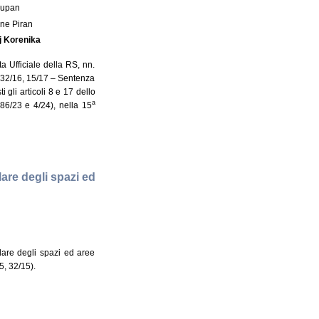
Župan
ne Piran
j Korenika
a Ufficiale della RS, nn.
, 32/16, 15/17 – Sentenza
 gli articoli 8 e 17 dello
a
86/23 e 4/24), nella 15
lare degli spazi ed
olare degli spazi ed aree
5, 32/15).