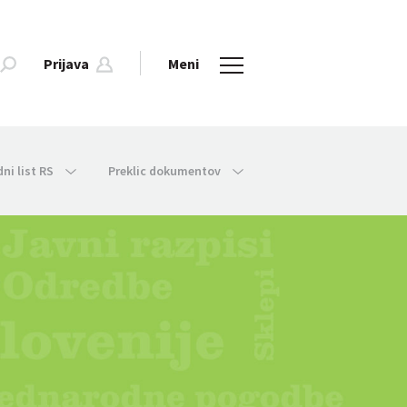
Prijava
Meni
dni list RS
Preklic dokumentov