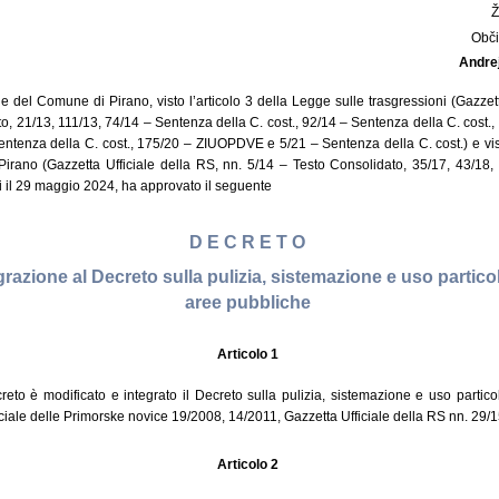
Obči
Andre
e del Comune di Pirano, visto l’articolo 3 della Legge sulle trasgressioni (Gazzett
o, 21/13, 111/13, 74/14 – Sentenza della C. cost., 92/14 – Sentenza della C. cost.
entenza della C. cost., 175/20 – ZIUOPDVE e 5/21 – Sentenza della C. cost.) e visti
irano (Gazzetta Ufficiale della RS, nn. 5/14 – Testo Consolidato, 35/17, 43/18, 
i il 29 maggio 2024, ha approvato il seguente
D E C R E T O
grazione al Decreto sulla pulizia, sistemazione e uso partico
aree pubbliche
Articolo 1
eto è modificato e integrato il Decreto sulla pulizia, sistemazione e uso partic
iciale delle Primorske novice 19/2008, 14/2011, Gazzetta Ufficiale della RS nn. 29/1
Articolo 2