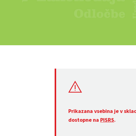
Prikazana vsebina je v skla
dostopne na
PISRS
.