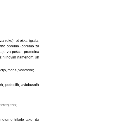
a roke), otroška igrala,
ometno opremo (opremo za
graje za pešce, prometna
u z njihovim namenom, jih
acijo, morje, vodotoke;
eh, podestih, avtobusnih
 namenjena;
 motorno trikolo tako, da