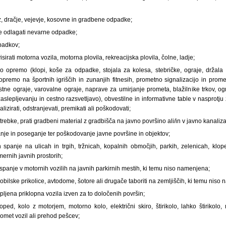
ez, dračje, vejevje, kosovne in gradbene odpadke;
e odlagati nevarne odpadke;
dpadkov;
visirati motorna vozila, motorna plovila, rekreacijska plovila, čolne, ladje;
no opremo (klopi, koše za odpadke, stojala za kolesa, stebričke, ograje, držala z
 opremo na športnih igriščih in zunanjih fitnesih, prometno signalizacijo in pr
tne ograje, varovalne ograje, naprave za umirjanje prometa, blažilnike trkov, o
aslepljevanju in cestno razsvetljavo), obvestilne in informativne table v nasprotj
alizirati, odstranjevati, premikati ali poškodovati;
ztrebke, prati gradbeni material z gradbišča na javno površino ali/in v javno kanaliz
anje in poseganje ter poškodovanje javne površine in objektov;
 spanje na ulicah in trgih, tržnicah, kopalnih območjih, parkih, zelenicah, klop
mernih javnih prostorih;
spanje v motornih vozilih na javnih parkirnih mestih, ki temu niso namenjena;
mobilske prikolice, avtodome, šotore ali drugače taboriti na zemljiščih, ki temu niso
opljena priklopna vozila izven za to določenih površin;
ped, kolo z motorjem, motorno kolo, električni skiro, štirikolo, lahko štirikolo,
omet vozil ali prehod pešcev;