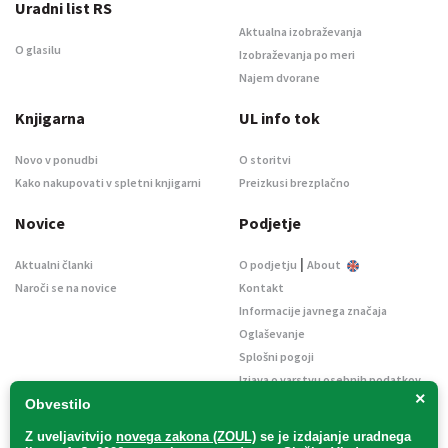
Uradni list RS
Aktualna izobraževanja
O glasilu
Izobraževanja po meri
Najem dvorane
Knjigarna
UL info tok
Novo v ponudbi
O storitvi
Kako nakupovati v spletni knjigarni
Preizkusi brezplačno
Novice
Podjetje
|
Aktualni članki
O podjetju
About
Naroči se na novice
Kontakt
Informacije javnega značaja
Oglaševanje
Splošni pogoji
Izjava o varstvu osebnih podatkov
×
E-dražbe
Obvestilo
Z uveljavitvijo
novega zakona (ZOUL)
se je
izdajanje uradnega