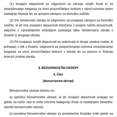
(1) Izvajalci dejavnosti so odgovorni za zdravje svojih živali in za
zmanjševanje tveganja za vnos povzročiteljev bolezni v obrat oziroma njeno
nadaljnje širjenje ter za sprejem ukrepov za biološko zaščito.
(2) Vsi obiskovalci obrata so odgovorni za izvajanje ukrepov za biološko
zaščito, ki jih ima izvajalec dejavnosti določene v svojem načrtu biovarnosti,
vključno z opredeljenim obdobjem zadnjega stika obiskovalca obrata s
živalmi iz drugega obrata.
(3) Pri izvajanju svojih dejavnosti so veterinarji in druge uradne osebe, ki
prihajajo v stik z živalmi, odgovorni za preprečevanje oziroma zmanjševanje
tveganja za vnos povzročiteljev bolezni v obrate ter za prenos in širjenje
bolezni znotraj obrata.
II. BIOVARNOSTNI UKREPI
4. člen
(biovarnostni ukrepi)
Biovarnostne ukrepe delimo na:
a) splošne biovarnostne ukrepe, ki jih izvajalci dejavnosti izvajajo ne
glede na način reje in vrsto oziroma kategorijo živali (v nadaljnjem besedilu:
splošni biovarnostni ukrepi);
b) posebne biovarnostne ukrepe za posamezne živalske vrste glede na