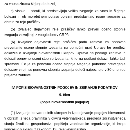
za vnos oziroma širjenje bolezni;
c) visoka – obrati, ki predstavljajo veliko tveganje za vnos in širjenje
bolezni in ob morebitnem pojavu bolezni predstavljajo resno tveganje za
obrate za rejo prašičev.
(5) Izvajalec dejavnosti reje prašičev lahko preveri oceno stopnje
tveganja v svoji reji z vpogledom v CRPš.
(6) Izvajalec dejavnosti reje prašičev poda zahtevo za ponovno
preverjanje ocene stopnje tveganja na območni urad Uprave ter predloži
dokazila o izvajanju biovarnostnih ukrepov. Uprava na podlagi zahteve in
dokazil ponovno oceni stopnjo tveganja, ki jo na podlagi dokazil lahko tudi
spremeni. Če je za ponovno oceno stopnje tveganja potrebno preverjanje
dokazov v reji, se ponovna stopnja tveganja določi najpozneje v 30 dneh od
prejema zahteve.
IV. POPIS BIOVARNOSTNIH POGOJEV IN ZBIRANJE PODATKOV
9. člen
(popis biovarnostnih pogojev)
(1) Izvajanje biovarnostnih ukrepov in izpolnjevanje pogojev biovarnosti
v obratih iz tega pravilnika v okviru veterinarskega pregleda zdravstvenega
stanja živali na gospodarstvu popišejo veterinarske organizacije, ki imajo
koncesijo v skladu z zakonom, ki ureja veterinarstvo.