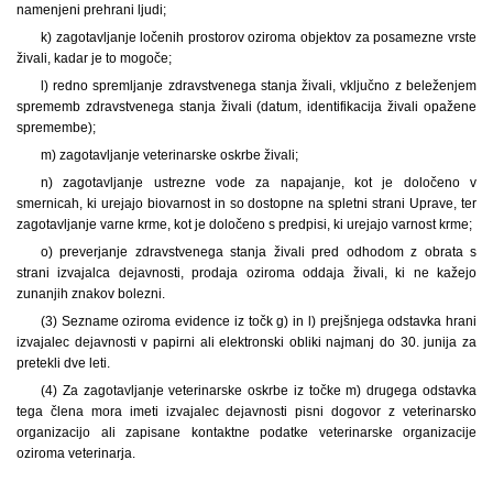
namenjeni prehrani ljudi;
k) zagotavljanje ločenih prostorov oziroma objektov za posamezne vrste
živali, kadar je to mogoče;
l) redno spremljanje zdravstvenega stanja živali, vključno z beleženjem
sprememb zdravstvenega stanja živali (datum, identifikacija živali opažene
spremembe);
m) zagotavljanje veterinarske oskrbe živali;
n) zagotavljanje ustrezne vode za napajanje, kot je določeno v
smernicah, ki urejajo biovarnost in so dostopne na spletni strani Uprave, ter
zagotavljanje varne krme, kot je določeno s predpisi, ki urejajo varnost krme;
o) preverjanje zdravstvenega stanja živali pred odhodom z obrata s
strani izvajalca dejavnosti, prodaja oziroma oddaja živali, ki ne kažejo
zunanjih znakov bolezni.
(3) Sezname oziroma evidence iz točk g) in l) prejšnjega odstavka hrani
izvajalec dejavnosti v papirni ali elektronski obliki najmanj do 30. junija za
pretekli dve leti.
(4) Za zagotavljanje veterinarske oskrbe iz točke m) drugega odstavka
tega člena mora imeti izvajalec dejavnosti pisni dogovor z veterinarsko
organizacijo ali zapisane kontaktne podatke veterinarske organizacije
oziroma veterinarja.