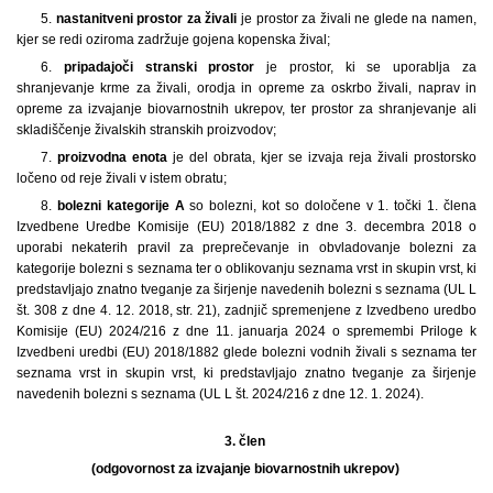
5.
nastanitveni prostor za živali
je prostor za živali ne glede na namen,
kjer se redi oziroma zadržuje gojena kopenska žival;
6.
pripadajoči stranski prostor
je prostor, ki se uporablja za
shranjevanje krme za živali, orodja in opreme za oskrbo živali, naprav in
opreme za izvajanje biovarnostnih ukrepov, ter prostor za shranjevanje ali
skladiščenje živalskih stranskih proizvodov;
7.
proizvodna enota
je del obrata, kjer se izvaja reja živali prostorsko
ločeno od reje živali v istem obratu;
8.
bolezni kategorije A
so bolezni, kot so določene v 1. točki 1. člena
Izvedbene Uredbe Komisije (EU) 2018/1882 z dne 3. decembra 2018 o
uporabi nekaterih pravil za preprečevanje in obvladovanje bolezni za
kategorije bolezni s seznama ter o oblikovanju seznama vrst in skupin vrst, ki
predstavljajo znatno tveganje za širjenje navedenih bolezni s seznama (UL L
št. 308 z dne 4. 12. 2018, str. 21), zadnjič spremenjene z Izvedbeno uredbo
Komisije (EU) 2024/216 z dne 11. januarja 2024 o spremembi Priloge k
Izvedbeni uredbi (EU) 2018/1882 glede bolezni vodnih živali s seznama ter
seznama vrst in skupin vrst, ki predstavljajo znatno tveganje za širjenje
navedenih bolezni s seznama (UL L št. 2024/216 z dne 12. 1. 2024).
3. člen
(odgovornost za izvajanje biovarnostnih ukrepov)