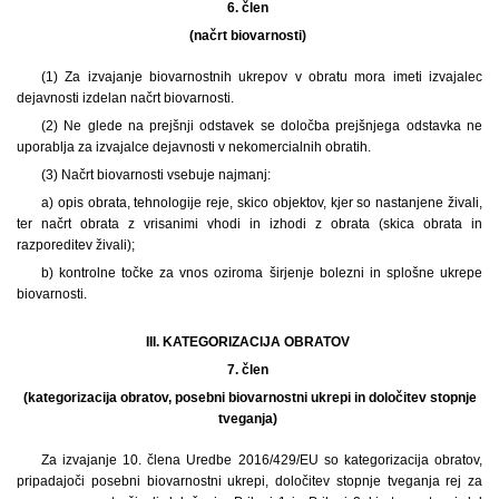
6. člen
(načrt biovarnosti)
(1) Za izvajanje biovarnostnih ukrepov v obratu mora imeti izvajalec
dejavnosti izdelan načrt biovarnosti.
(2) Ne glede na prejšnji odstavek se določba prejšnjega odstavka ne
uporablja za izvajalce dejavnosti v nekomercialnih obratih.
(3) Načrt biovarnosti vsebuje najmanj:
a) opis obrata, tehnologije reje, skico objektov, kjer so nastanjene živali,
ter načrt obrata z vrisanimi vhodi in izhodi z obrata (skica obrata in
razporeditev živali);
b) kontrolne točke za vnos oziroma širjenje bolezni in splošne ukrepe
biovarnosti.
III. KATEGORIZACIJA OBRATOV
7. člen
(kategorizacija obratov, posebni biovarnostni ukrepi in določitev stopnje
tveganja)
Za izvajanje 10. člena Uredbe 2016/429/EU so kategorizacija obratov,
pripadajoči posebni biovarnostni ukrepi, določitev stopnje tveganja rej za