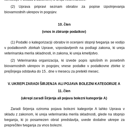
(2) Uprava pripravi seznam obratov za popise izpolnjevanja
biovarnostnih ukrepov in pogojev.
10. člen
(vnos in zbiranje podatkov)
(1) Podatki o kategorizaciji obratov in ocenjeni stopnji tveganja se vodijo
v podatkovnih zbirkah Uprave, vzpostavljenih na podlagi zakona, ki ureja
veterinarska merila skladnosti, in zakona, ki ureja kmetijstvo.
(2) Veterinarska organizacija, ki izvede popis splošnih in posebnih
biovarnostnih ukrepov in pogojev, vnese podatke v podatkovne zbirke iz
prejšnjega odstavka do 15.. dne v mesecu za pretekli mesec.
V. UKREPI ZARADI ŠIRJENJA ALI POJAVA BOLEZNI KATEGORIJE A
11. člen
(ukrepi zaradi širjenja ali pojava bolezni kategorije A)
Zaradi širjenja oziroma pojava bolezni kategorije A lahko Uprava v
skladu z zakonom, ki ureja veterinarska merila skladnosti, glede na stopnjo
tveganja, ki jo posamezen obrat predstavlja, uvede dodatne ukrepe za
preprečitev tveganja za vnos bolezni.