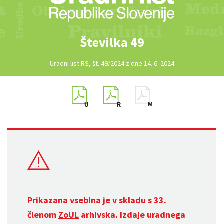
Številka 49
Uradni list RS, št. 49/2024 z dne 14. 6. 2024
Prikazana vsebina je v skladu s 33.
členom
ZoUL
arhivska. Izdaje uradnega