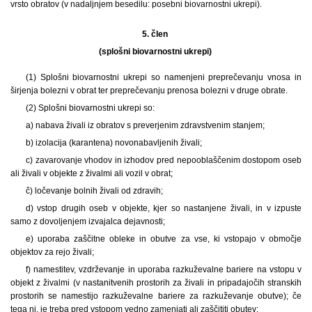
vrsto obratov (v nadaljnjem besedilu: posebni biovarnostni ukrepi).
5. člen
(splošni biovarnostni ukrepi)
(1) Splošni biovarnostni ukrepi so namenjeni preprečevanju vnosa in
širjenja bolezni v obrat ter preprečevanju prenosa bolezni v druge obrate.
(2) Splošni biovarnostni ukrepi so:
a) nabava živali iz obratov s preverjenim zdravstvenim stanjem;
b) izolacija (karantena) novonabavljenih živali;
c) zavarovanje vhodov in izhodov pred nepooblaščenim dostopom oseb
ali živali v objekte z živalmi ali vozil v obrat;
č) ločevanje bolnih živali od zdravih;
d) vstop drugih oseb v objekte, kjer so nastanjene živali, in v izpuste
samo z dovoljenjem izvajalca dejavnosti;
e) uporaba zaščitne obleke in obutve za vse, ki vstopajo v območje
objektov za rejo živali;
f) namestitev, vzdrževanje in uporaba razkuževalne bariere na vstopu v
objekt z živalmi (v nastanitvenih prostorih za živali in pripadajočih stranskih
prostorih se namestijo razkuževalne bariere za razkuževanje obutve); če
tega ni, je treba pred vstopom vedno zamenjati ali zaščititi obutev;