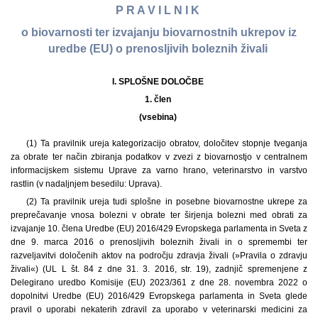
P R A V I L N I K
o biovarnosti ter izvajanju biovarnostnih ukrepov iz
uredbe (EU) o prenosljivih boleznih živali
I. SPLOŠNE DOLOČBE
1. člen
(vsebina)
(1) Ta pravilnik ureja kategorizacijo obratov, določitev stopnje tveganja
za obrate ter način zbiranja podatkov v zvezi z biovarnostjo v centralnem
informacijskem sistemu Uprave za varno hrano, veterinarstvo in varstvo
rastlin (v nadaljnjem besedilu: Uprava).
(2) Ta pravilnik ureja tudi splošne in posebne biovarnostne ukrepe za
preprečavanje vnosa bolezni v obrate ter širjenja bolezni med obrati za
izvajanje 10. člena Uredbe (EU) 2016/429 Evropskega parlamenta in Sveta z
dne 9. marca 2016 o prenosljivih boleznih živali in o spremembi ter
razveljavitvi določenih aktov na področju zdravja živali (»Pravila o zdravju
živali«) (UL L št. 84 z dne 31. 3. 2016, str. 19), zadnjič spremenjene z
Delegirano uredbo Komisije (EU) 2023/361 z dne 28. novembra 2022 o
dopolnitvi Uredbe (EU) 2016/429 Evropskega parlamenta in Sveta glede
pravil o uporabi nekaterih zdravil za uporabo v veterinarski medicini za