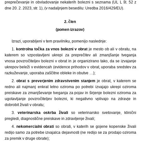
preprečevanje in obvladovanje nekaterih bolezni s seznama (UL L št. 52 z
dne 20. 2. 2023, str. 1), (v nadaljnjem besedilu: Uredba 2016/429/EU).
2. člen
(pomen izrazov)
Izrazi, uporabljeni v tem pravilniku, pomenijo naslednje:
1.
kontrolna točka za vnos bolezni v obrat
je mesto ob ali v obratu, na
katerem so vzpostavljeni ukrepi za preprečitev ali zmanjšanje tveganja
vnosa povzročiteljev bolezni v obrat in je organizirano tako, da se izvajanje
ukrepov beleži v evidencah (evidence prihodov v obrat, uporaba sredstev za
razkuževanje, uporaba zaščitne obleke in obutve …);
2.
obrat s preverjenim zdravstvenim stanjem
je obrat, v katerem se
redno ali najmanj enkrat letno oziroma po potrebi izvajajo ukrepi oziroma
preiskave za zmanjševanje tveganja za pojav in širjenje bolezni oziroma za
ugotavljanje povzročiteljev bolezni, ki negativno vplivajo na zdravje in
dobrobit živali v obratu;
3.
veterinarska oskrba živali
so veterinarsko svetovanje, klinični
pregledi, diagnostične preiskave in zdravljenje živali;
4.
nekomercialni obrati
so obrati, v katerih se gojene kopenske živali
redijo samo za potrebe izvajalca dejavnosti (ne redijo se za prodajo oziroma
za premik v druge obrate);