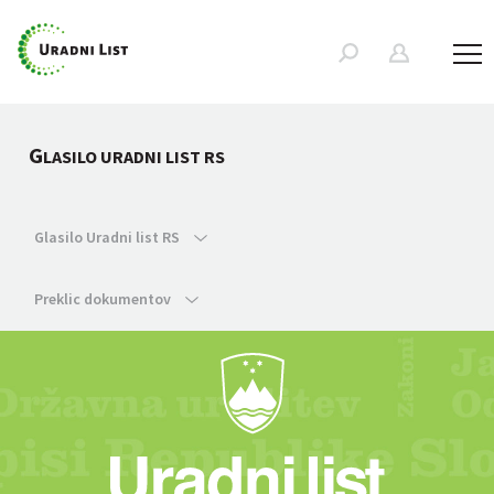
G
LASILO URADNI LIST RS
Glasilo Uradni list RS
Preklic dokumentov