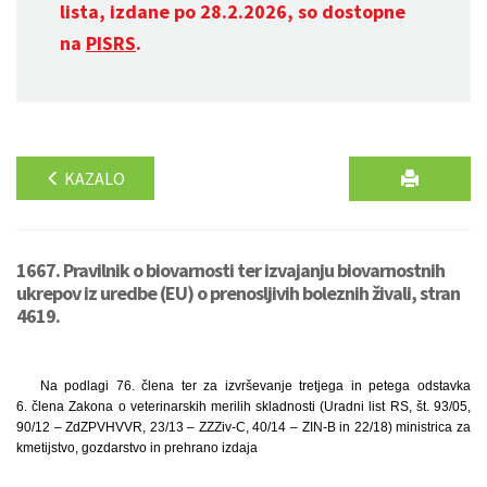
lista, izdane po 28.2.2026, so dostopne
na
PISRS
.
KAZALO
1667. Pravilnik o biovarnosti ter izvajanju biovarnostnih
ukrepov iz uredbe (EU) o prenosljivih boleznih živali, stran
4619.
Na podlagi 76. člena ter za izvrševanje tretjega in petega odstavka
6. člena Zakona o veterinarskih merilih skladnosti (Uradni list RS, št. 93/05,
90/12 – ZdZPVHVVR, 23/13 – ZZZiv-C, 40/14 – ZIN-B in 22/18) ministrica za
kmetijstvo, gozdarstvo in prehrano izdaja