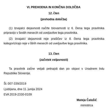
VI. PREHODNA IN KONČNA DOLOČBA
12. člen
(prehodna določba)
(1) Izvajalci dejavnosti načrte biovarnosti iz 6. člena tega pravilnika
pripravijo v šestih mesecih od uveljavitve tega pravilnika.
(2) Izvajalci dejavnosti reje prašičev iz 8. člena tega pravilnika
kategorizirajo reje v štirih mesecih od uveljavitve tega pravilnika.
13. člen
(začetek veljavnosti)
Ta pravilnik začne veljati petnajsti dan po objavi v Uradnem listu
Republike Slovenije.
Št. 007-339/2019
Ljubljana, dne 11. junija 2024
EVA 2019-2330-0109
Mateja Čalušić
ministrica