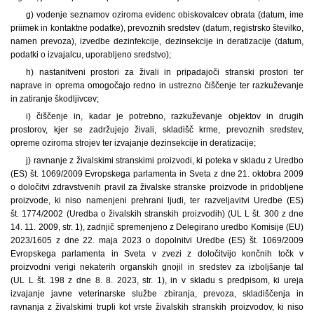
g) vodenje seznamov oziroma evidenc obiskovalcev obrata (datum, ime
priimek in kontaktne podatke), prevoznih sredstev (datum, registrsko številko,
namen prevoza), izvedbe dezinfekcije, dezinsekcije in deratizacije (datum,
podatki o izvajalcu, uporabljeno sredstvo);
h) nastanitveni prostori za živali in pripadajoči stranski prostori ter
naprave in oprema omogočajo redno in ustrezno čiščenje ter razkuževanje
in zatiranje škodljivcev;
i) čiščenje in, kadar je potrebno, razkuževanje objektov in drugih
prostorov, kjer se zadržujejo živali, skladišč krme, prevoznih sredstev,
opreme oziroma strojev ter izvajanje dezinsekcije in deratizacije;
j) ravnanje z živalskimi stranskimi proizvodi, ki poteka v skladu z Uredbo
(ES) št. 1069/2009 Evropskega parlamenta in Sveta z dne 21. oktobra 2009
o določitvi zdravstvenih pravil za živalske stranske proizvode in pridobljene
proizvode, ki niso namenjeni prehrani ljudi, ter razveljavitvi Uredbe (ES)
št. 1774/2002 (Uredba o živalskih stranskih proizvodih) (UL L št. 300 z dne
14. 11. 2009, str. 1), zadnjič spremenjeno z Delegirano uredbo Komisije (EU)
2023/1605 z dne 22. maja 2023 o dopolnitvi Uredbe (ES) št. 1069/2009
Evropskega parlamenta in Sveta v zvezi z določitvijo končnih točk v
proizvodni verigi nekaterih organskih gnojil in sredstev za izboljšanje tal
(UL L št. 198 z dne 8. 8. 2023, str. 1), in v skladu s predpisom, ki ureja
izvajanje javne veterinarske službe zbiranja, prevoza, skladiščenja in
ravnanja z živalskimi trupli kot vrste živalskih stranskih proizvodov, ki niso