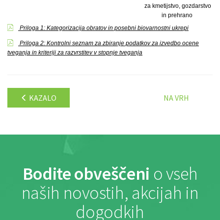
za kmetijstvo, gozdarstvo
in prehrano
Priloga 1: Kategorizacija obratov in posebni biovarnostni ukrepi
Priloga 2: Kontrolni seznam za zbiranje podatkov za izvedbo ocene
tveganja in kriteriji za razvrstitev v stopnje tveganja
KAZALO
NA VRH
Bodite obveščeni
o vseh
naših novostih, akcijah in
dogodkih