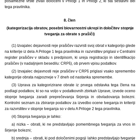
posamezne vrste živali določeni v Prilogi 1 in Prilogi 2, ki sta sestavni del
tega pravilnika.
8. člen
(kategorizacija obratov, posebni biovarnostni ukrepi in določitev stopnje
tveganja za obrate s prašiči)
(1) Izvajalec dejavnosti reje prašičev razvrsti svoj obrat v kategorijo glede
na kriterije iz dela A Priloge 1 tega pravilnika in razvrstitev priglasi v Centralni
register prašičev v skladu s predpisom, ki ureja registracijo in identifikacijo
prašičev (v nadaljnjem besedilu: CRPš), ob prvem vpisu podatkov.
(2) Izvajalec dejavnosti reje prašičev v CRPš priglasi vsako spremembo
kategorije obrata najpozneje v 7 dneh od nastanka spremembe.
(3) Uprava za kategorizirane obrate iz prvega odstavka tega člena na
podlagi podatkov, ki so na voljo v podatkovnih zbirkah Uprave, izvede oceno
stopnje tveganja zaradi preprečevanja širjenja in obvladovanja bolezni.
Kontrolni seznam za zbiranje podatkov za izvedbo ocene tveganja in kriteriji
za razvrstitev v stopnje tveganja so v delu A Priloge 2 tega pravilnika.
(4) Stopnja tveganja je lahko:
a) nizka – obrati, ki ne predstavljajo pomembnega tveganja za vnos in
širjenje bolezni;
b) srednja – obrati, ki pod določenimi pogoji lahko predstavljajo tveganje