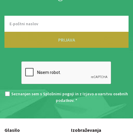
PRIJAVA
Seznanjen sem s
Splošnimi pogoji
in z
Izjavo o varstvu osebnih
podatkov
. *
Glasilo
Izobraževanja