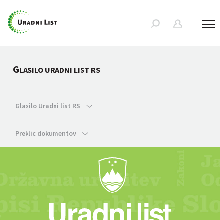
G
LASILO URADNI LIST RS
Glasilo Uradni list RS
Preklic dokumentov