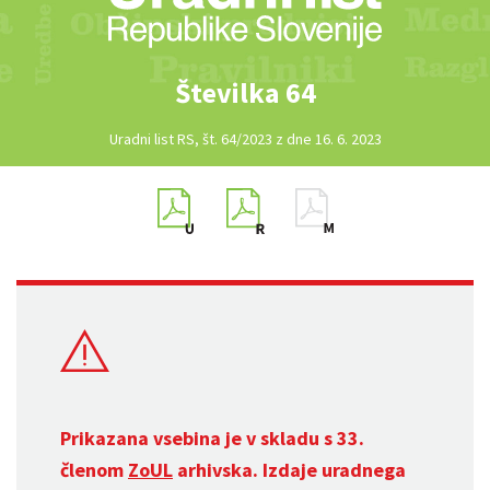
Številka 64
Uradni list RS, št. 64/2023 z dne 16. 6. 2023
Prikazana vsebina je v skladu s 33.
členom
ZoUL
arhivska. Izdaje uradnega