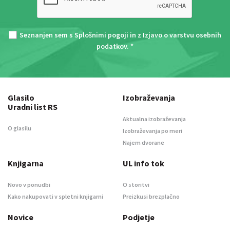
Seznanjen sem s
Splošnimi pogoji
in z
Izjavo o varstvu osebnih
podatkov
. *
Glasilo
Izobraževanja
Uradni list RS
Aktualna izobraževanja
O glasilu
Izobraževanja po meri
Najem dvorane
Knjigarna
UL info tok
Novo v ponudbi
O storitvi
Kako nakupovati v spletni knjigarni
Preizkusi brezplačno
Novice
Podjetje