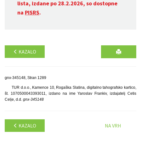
lista, izdane po 28.2.2026, so dostopne
na
PISRS
.
KAZALO
gnx-345148, Stran 1289
TUR d.o.o., Kamence 10, Rogaška Slatina, digitalno tahografsko kartico,
št. 1070500043393011, izdano na ime Yaroslav Frankiv, izdajatelj Cetis
Celje, d.d.
gnx-345148
KAZALO
NA VRH