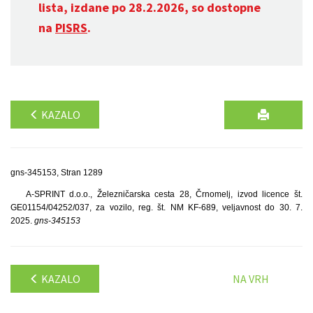
lista, izdane po 28.2.2026, so dostopne
na
PISRS
.
KAZALO
gns-345153, Stran 1289
A-SPRINT d.o.o., Železničarska cesta 28, Črnomelj, izvod licence št.
GE01154/04252/037, za vozilo, reg. št. NM KF-689, veljavnost do 30. 7.
2025.
gns-345153
KAZALO
NA VRH