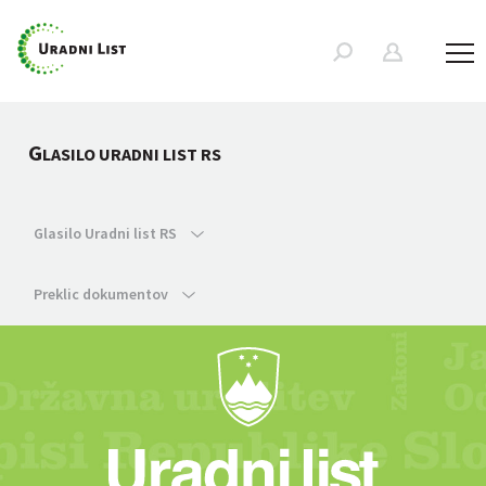
G
LASILO URADNI LIST RS
Glasilo Uradni list RS
Preklic dokumentov