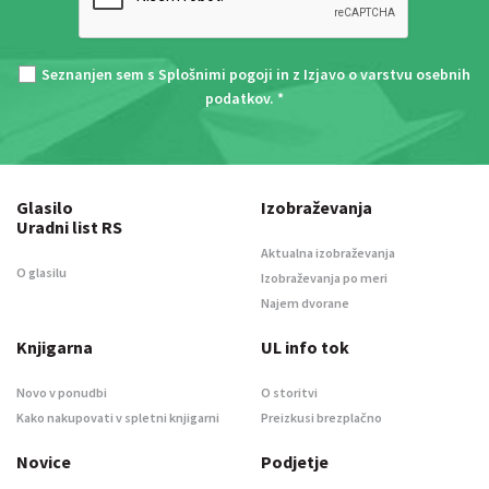
Seznanjen sem s
Splošnimi pogoji
in z
Izjavo o varstvu osebnih
podatkov
. *
Glasilo
Izobraževanja
Uradni list RS
Aktualna izobraževanja
O glasilu
Izobraževanja po meri
Najem dvorane
Knjigarna
UL info tok
Novo v ponudbi
O storitvi
Kako nakupovati v spletni knjigarni
Preizkusi brezplačno
Novice
Podjetje