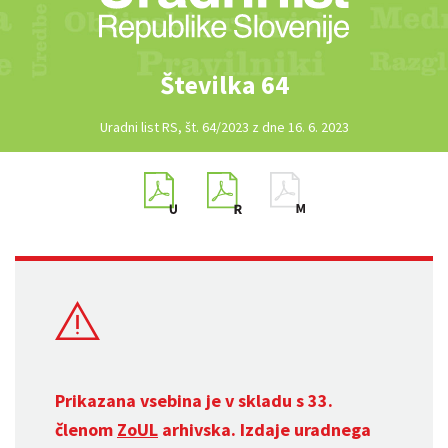
Številka 64
Uradni list RS, št. 64/2023 z dne 16. 6. 2023
Prikazana vsebina je v skladu s 33.
členom
ZoUL
arhivska. Izdaje uradnega