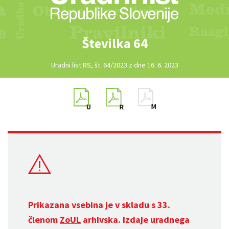
Številka 64
Uradni list RS, št. 64/2023 z dne 16. 6. 2023
Prikazana vsebina je v skladu s 33.
členom
ZoUL
arhivska. Izdaje uradnega