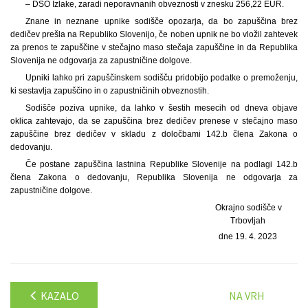
– DSO Izlake, zaradi neporavnanih obveznosti v znesku 256,22 EUR.
Znane in neznane upnike sodišče opozarja, da bo zapuščina brez
dedičev prešla na Republiko Slovenijo, če noben upnik ne bo vložil zahtevek
za prenos te zapuščine v stečajno maso stečaja zapuščine in da Republika
Slovenija ne odgovarja za zapustničine dolgove.
Upniki lahko pri zapuščinskem sodišču pridobijo podatke o premoženju,
ki sestavlja zapuščino in o zapustničinih obveznostih.
Sodišče poziva upnike, da lahko v šestih mesecih od dneva objave
oklica zahtevajo, da se zapuščina brez dedičev prenese v stečajno maso
zapuščine brez dedičev v skladu z določbami 142.b člena Zakona o
dedovanju.
Če postane zapuščina lastnina Republike Slovenije na podlagi 142.b
člena Zakona o dedovanju, Republika Slovenija ne odgovarja za
zapustničine dolgove.
Okrajno sodišče v
Trbovljah
dne 19. 4. 2023
KAZALO
NA VRH