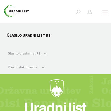
G
LASILO URADNI LIST RS
Glasilo Uradni list RS
Preklic dokumentov