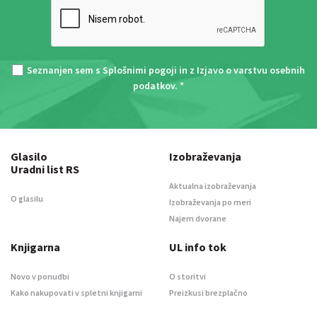
Seznanjen sem s
Splošnimi pogoji
in z
Izjavo o varstvu osebnih
podatkov
. *
Glasilo
Izobraževanja
Uradni list RS
Aktualna izobraževanja
O glasilu
Izobraževanja po meri
Najem dvorane
Knjigarna
UL info tok
Novo v ponudbi
O storitvi
Kako nakupovati v spletni knjigarni
Preizkusi brezplačno