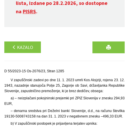
lista, izdane po 28.2.2026, so dostopne
na
PISRS
.
KAZALO
D 55/2023-15 Os-2076/23, Stran 1285
V zapuščinski zadevi po dne 11. 1. 2023 umrli Kos Alojziji, rojena 23. 12.
1943, nazadnje stanujoča Polje 25, Zagorje ob Savi, državljanka Republike
Slovenije, zapustničino premoženje, ki je brez dedičev, obsega:
a) – neizplačani pokojninski prejemki pri ZPIZ Slovenija v znesku 294,93
EUR,
– denarna sredstva pri Deželni banki Slovenije, d.d., na računu številka
19130-5008743158 na dan 31. 1. 2023 v negativnem znesku –496,33 EUR.
b) V zapuščinski postopek je prijavljena terjatev upnika: