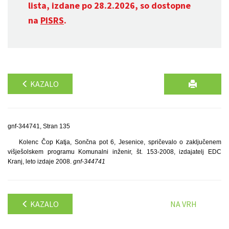
lista, izdane po 28.2.2026, so dostopne
na
PISRS
.
KAZALO
gnf-344741, Stran 135
Kolenc Čop Katja, Sončna pot 6, Jesenice, spričevalo o zaključenem
višješolskem programu Komunalni inženir, št. 153-2008, izdajatelj EDC
Kranj, leto izdaje 2008.
gnf-344741
KAZALO
NA VRH