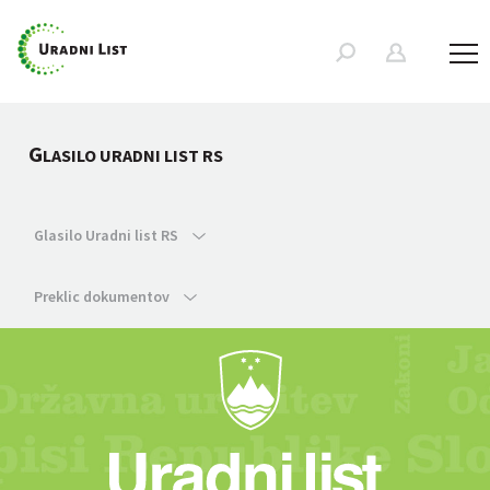
G
LASILO URADNI LIST RS
Glasilo Uradni list RS
Preklic dokumentov