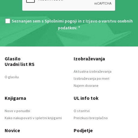
Seznanjen sem s
Splošnimi pogoji
in z
Izjavo o varstvu osebnih
podatkov
. *
Glasilo
Izobraževanja
Uradni list RS
Aktualna izobraževanja
O glasilu
Izobraževanja po meri
Najem dvorane
Knjigarna
UL info tok
Novo v ponudbi
O storitvi
Kako nakupovati v spletni knjigarni
Preizkusi brezplačno
Novice
Podjetje