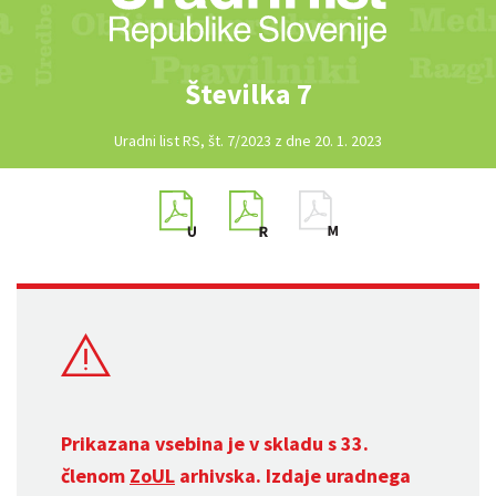
Številka 7
Uradni list RS, št. 7/2023 z dne 20. 1. 2023
Prikazana vsebina je v skladu s 33.
členom
ZoUL
arhivska. Izdaje uradnega