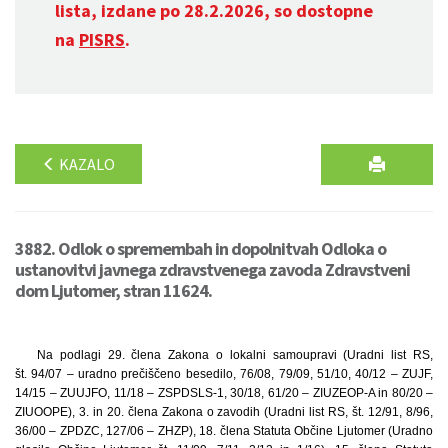
lista, izdane po 28.2.2026, so dostopne
na
PISRS
.
KAZALO
3882. Odlok o spremembah in dopolnitvah Odloka o
ustanovitvi javnega zdravstvenega zavoda Zdravstveni
dom Ljutomer, stran 11624.
Na podlagi 29. člena Zakona o lokalni samoupravi (Uradni list RS,
št. 94/07 – uradno prečiščeno besedilo, 76/08, 79/09, 51/10, 40/12 – ZUJF,
14/15 – ZUUJFO, 11/18 – ZSPDSLS-1, 30/18, 61/20 – ZIUZEOP-A in 80/20 –
ZIUOOPE), 3. in 20. člena Zakona o zavodih (Uradni list RS, št. 12/91, 8/96,
36/00 – ZPDZC, 127/06 – ZHZP), 18. člena Statuta Občine Ljutomer (Uradno