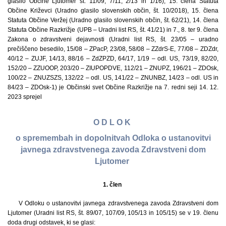
glasilo Občine Ljutomer št. 11/09, 7/11, 2/13 in 1/16), 15. člena Statuta
Občine Križevci (Uradno glasilo slovenskih občin, št. 10/2018), 15. člena
Statuta Občine Veržej (Uradno glasilo slovenskih občin, št. 62/21), 14. člena
Statuta Občine Razkrižje (UPB – Uradni list RS, št. 41/21) in 7., 8. ter 9. člena
Zakona o zdravstveni dejavnosti (Uradni list RS, št. 23/05 – uradno
prečiščeno besedilo, 15/08 – ZPacP, 23/08, 58/08 – ZZdrS-E, 77/08 – ZDZdr,
40/12 – ZUJF, 14/13, 88/16 – ZdZPZD, 64/17, 1/19 – odl. US, 73/19, 82/20,
152/20 – ZZUOOP, 203/20 – ZIUPOPDVE, 112/21 – ZNUPZ, 196/21 – ZDOsk,
100/22 – ZNUZSZS, 132/22 – odl. US, 141/22 – ZNUNBZ, 14/23 – odl. US in
84/23 – ZDOsk-1) je Občinski svet Občine Razkrižje na 7. redni seji 14. 12.
2023 sprejel
O D L O K
o spremembah in dopolnitvah Odloka o ustanovitvi
javnega zdravstvenega zavoda Zdravstveni dom
Ljutomer
1. člen
V Odloku o ustanovitvi javnega zdravstvenega zavoda Zdravstveni dom
Ljutomer (Uradni list RS, št. 89/07, 107/09, 105/13 in 105/15) se v 19. členu
doda drugi odstavek, ki se glasi: