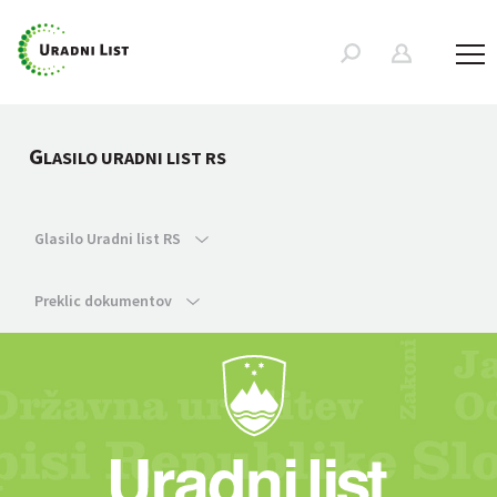
G
LASILO URADNI LIST RS
Glasilo Uradni list RS
Preklic dokumentov