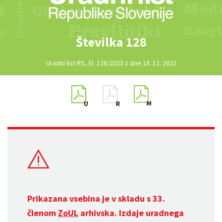
Številka 128
Uradni list RS, št. 128/2023 z dne 18. 12. 2023
Prikazana vsebina je v skladu s 33.
členom
ZoUL
arhivska. Izdaje uradnega