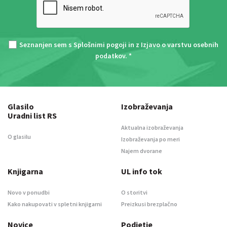
Seznanjen sem s
Splošnimi pogoji
in z
Izjavo o varstvu osebnih
podatkov
. *
Glasilo
Izobraževanja
Uradni list RS
Aktualna izobraževanja
O glasilu
Izobraževanja po meri
Najem dvorane
Knjigarna
UL info tok
Novo v ponudbi
O storitvi
Kako nakupovati v spletni knjigarni
Preizkusi brezplačno
Novice
Podjetje