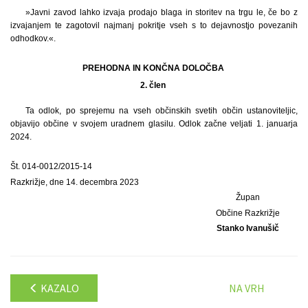
»Javni zavod lahko izvaja prodajo blaga in storitev na trgu le, če bo z
izvajanjem te zagotovil najmanj pokritje vseh s to dejavnostjo povezanih
odhodkov.«.
PREHODNA IN KONČNA DOLOČBA
2. člen
Ta odlok, po sprejemu na vseh občinskih svetih občin ustanoviteljic,
objavijo občine v svojem uradnem glasilu. Odlok začne veljati 1. januarja
2024.
Št. 014-0012/2015-14
Razkrižje, dne 14. decembra 2023
Župan
Občine Razkrižje
Stanko Ivanušič
KAZALO
NA VRH