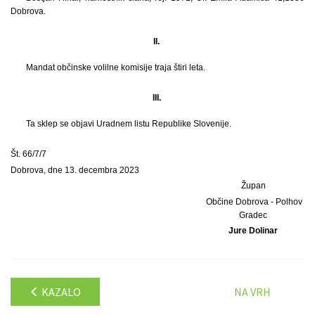
Dobrova.
II.
Mandat občinske volilne komisije traja štiri leta.
III.
Ta sklep se objavi Uradnem listu Republike Slovenije.
Št. 66/7/7
Dobrova, dne 13. decembra 2023
Župan
Občine Dobrova - Polhov
Gradec
Jure Dolinar
KAZALO
NA VRH