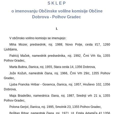
S K L E P
o imenovanju Občinske volilne komisije Občine
Dobrova - Polhov Gradec
I.
V občinsko volilno komisijo se imenujejo:
Miha Mozer, predsednik, roj. 1988, Novo Polje, cesta I/17, 1260
Ljubljana,
Patricij Maček, namestnik predsednika, roj. 1992, Črni Vrh 6a, 1355
Polhov Gradec,
Marta Butina, članica, roj. 1955, Stara cesta 14, 1356 Dobrova,
Jože Kožuh, namestnik člana, roj. 1966, Črni Vrh 29/c, 1355 Polhov
Gradec,
Ljuba Francka Hribar - Gosenca, članica, roj. 1957, Hruševo 102, 1356
Dobrova,
Maja Bradeško, namestnica člana, roj. 1987, Srednji vrh 21 a, 1355
Polhov Gradec,
Polona Gerjol, članica, roj. 1995, Smolnik 23, 1355 Polhov Gradec,
Boštjan Rihar, namestnik člana, roj. 1971, Ul. Emila Adamiča 41,1356