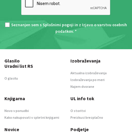
Seznanjen sem s
Splošnimi pogoji
in z
Izjavo o varstvu osebnih
podatkov
. *
Glasilo
Izobraževanja
Uradni list RS
Aktualna izobraževanja
O glasilu
Izobraževanja po meri
Najem dvorane
Knjigarna
UL info tok
Novo v ponudbi
O storitvi
Kako nakupovati v spletni knjigarni
Preizkusi brezplačno
Novice
Podjetje