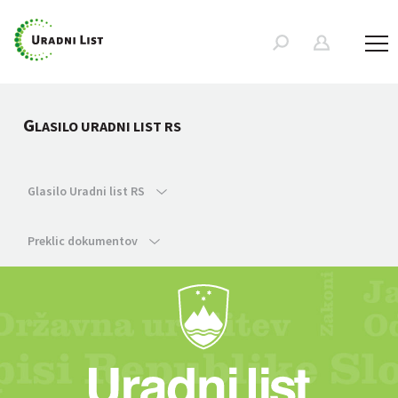
G
LASILO URADNI LIST RS
Glasilo Uradni list RS
Preklic dokumentov