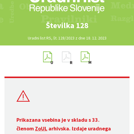
Številka 128
Uradni list RS, št. 128/2023 z dne 18. 12. 2023
Prikazana vsebina je v skladu s 33.
členom
ZoUL
arhivska. Izdaje uradnega