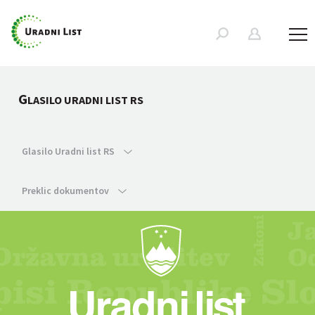
G
LASILO URADNI LIST RS
Glasilo Uradni list RS
Preklic dokumentov