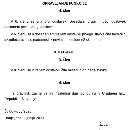
OPRAVLJANJE FUNKCIJE
4. člen
V 6. členu se črta prvi odstavek. Dosedanji drugi in tretji odstavek
postaneta prvi in drugi odstavek.
V 6. členu se v dosedanjem tretjem odstavku prvega stavka črta besedilo
»z odločbo« in se nadomesti z novim besedilom »S sklepom«.
III. NAGRADE
5. člen
V 8. členu se v tretjem odstavku črta besedilo drugega stavka.
6. člen
Ta pravilnik začne veljati naslednji dan po objavi v Uradnem listu
Republike Slovenije.
Št. 007-005/2023
Dobje, dne 8. junija 2023
Župan