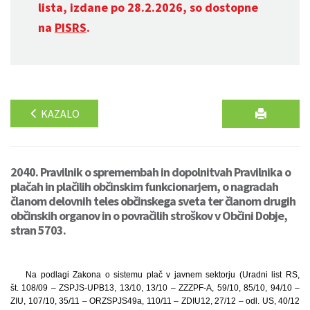
lista, izdane po 28.2.2026, so dostopne
na
PISRS
.
KAZALO
2040. Pravilnik o spremembah in dopolnitvah Pravilnika o
plačah in plačilih občinskim funkcionarjem, o nagradah
članom delovnih teles občinskega sveta ter članom drugih
občinskih organov in o povračilih stroškov v Občini Dobje,
stran 5703.
Na podlagi Zakona o sistemu plač v javnem sektorju (Uradni list RS,
št. 108/09 – ZSPJS-UPB13, 13/10, 13/10 – ZZZPF-A, 59/10, 85/10, 94/10 –
ZIU, 107/10, 35/11 – ORZSPJS49a, 110/11 – ZDIU12, 27/12 – odl. US, 40/12