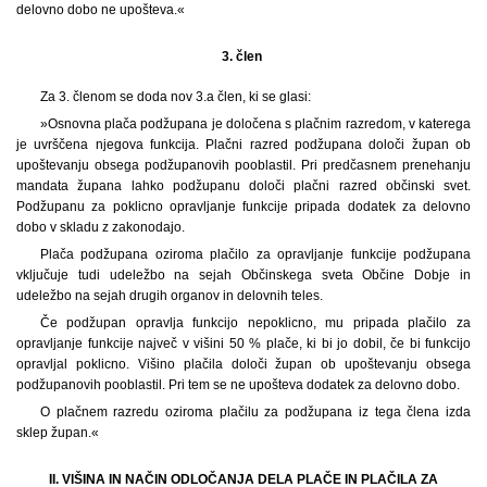
delovno dobo ne upošteva.«
3. člen
Za 3. členom se doda nov 3.a člen, ki se glasi:
»Osnovna plača podžupana je določena s plačnim razredom, v katerega
je uvrščena njegova funkcija. Plačni razred podžupana določi župan ob
upoštevanju obsega podžupanovih pooblastil. Pri predčasnem prenehanju
mandata župana lahko podžupanu določi plačni razred občinski svet.
Podžupanu za poklicno opravljanje funkcije pripada dodatek za delovno
dobo v skladu z zakonodajo.
Plača podžupana oziroma plačilo za opravljanje funkcije podžupana
vključuje tudi udeležbo na sejah Občinskega sveta Občine Dobje in
udeležbo na sejah drugih organov in delovnih teles.
Če podžupan opravlja funkcijo nepoklicno, mu pripada plačilo za
opravljanje funkcije največ v višini 50 % plače, ki bi jo dobil, če bi funkcijo
opravljal poklicno. Višino plačila določi župan ob upoštevanju obsega
podžupanovih pooblastil. Pri tem se ne upošteva dodatek za delovno dobo.
O plačnem razredu oziroma plačilu za podžupana iz tega člena izda
sklep župan.«
II. VIŠINA IN NAČIN ODLOČANJA DELA PLAČE IN PLAČILA ZA