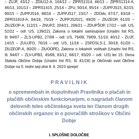
– ZUJF, 43/12 – ZDIU12-A, 104/12 – ZIPRS1314, 46/13 – ZIPRS1314-A,
46/13, 101/13 – ZIPRS1415, 25/14 – ZFU, 50/14, 95/14 – ZUPPJS15, 82/15,
90/15 – ZUPPJS16, 88/16 – ZUPPJS17, 23/17 – ZDOdv, 67/17, 83/18 –
ZIPRS1819-A, 84/18, 75/19 – ZUPPJS2021, 49/20 – ZIUZEOP, 61/20 –
ZIUZEOP-A, 112/21 – ZNUPZ, 204/21, 206/21 – ZDUPŠOP, 17/22 – odl. US,
52/22 – odl. US, 139/22), Zakona o lokalni samoupravi (Uradni list RS,
št. 94/07 – ZLS-UPB2, 27/08 – odl. US, 76/08, 79/09, 51/10, 40/12 – ZUJF,
14/15 – ZUUJFO, 76/16 – odl. US, 11/18 – ZSPDSLS-1, 30/18, 61/20 –
ZIUZEOP-A, 80/20 – ZIUOOPE), Zakona o lokalnih volitvah (Uradni list RS,
št. 94/07 – ZLV-UPB3, 45/08, 83/12, 68/17, 93/20 – odl. US) ter 15. člena
Statuta Občine Dobje (Uradni list RS, št. 81/18) je Občinski svet Občine
Dobje na 5. redni seji dne 8. 6. 2023 sprejel
P R A V I L N I K
o spremembah in dopolnitvah Pravilnika o plačah in
plačilih občinskim funkcionarjem, o nagradah članom
delovnih teles občinskega sveta ter članom drugih
občinskih organov in o povračilih stroškov v Občini
Dobje
I. SPLOŠNE DOLOČBE