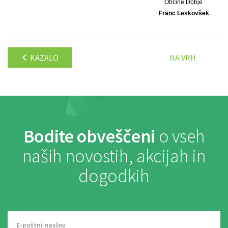
Občine Dobje
Franc Leskovšek
KAZALO
NA VRH
Bodite obveščeni
o vseh
naših novostih, akcijah in
dogodkih