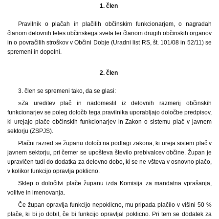
1. člen
Pravilnik o plačah in plačilih občinskim funkcionarjem, o nagradah
članom delovnih teles občinskega sveta ter članom drugih občinskih organov
in o povračilih stroškov v Občini Dobje (Uradni list RS, št. 101/08 in 52/11) se
spremeni in dopolni.
2. člen
3.
člen se spremeni tako, da se glasi:
»Za ureditev plač in nadomestil iz delovnih razmerij občinskih
funkcionarjev se poleg določb tega pravilnika uporabljajo določbe predpisov,
ki urejajo plače občinskih funkcionarjev in Zakon o sistemu plač v javnem
sektorju (ZSPJS).
Plačni razred se županu določi na podlagi zakona, ki ureja sistem plač v
javnem sektorju, pri čemer se upošteva število prebivalcev občine. Župan je
upravičen tudi do dodatka za delovno dobo, ki se ne všteva v osnovno plačo,
v kolikor funkcijo opravlja poklicno.
Sklep o določitvi plače županu izda Komisija za mandatna vprašanja,
volitve in imenovanja.
Če župan opravlja funkcijo nepoklicno, mu pripada plačilo v višini 50 %
plače, ki bi jo dobil, če bi funkcijo opravljal poklicno. Pri tem se dodatek za