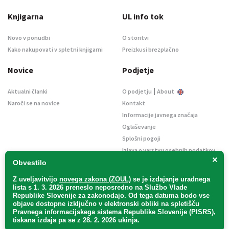
Knjigarna
UL info tok
Novo v ponudbi
O storitvi
Kako nakupovati v spletni knjigarni
Preizkusi brezplačno
Novice
Podjetje
|
Aktualni članki
O podjetju
About
Naroči se na novice
Kontakt
Informacije javnega značaja
Oglaševanje
Splošni pogoji
Izjava o varstvu osebnih podatkov
×
E-dražbe
Obvestilo
Z uveljavitvijo
novega zakona (ZOUL)
se je
izdajanje uradnega
lista s 1. 3. 2026 preneslo
neposredno
na Službo Vlade
Republike Slovenije za zakonodajo
. Od tega datuma bodo vse
objave dostopne izključno v elektronski obliki na spletišču
Pravnega informacijskega sistema Republike Slovenije (PISRS),
Uradni list d. o. o. – v likvidaciji / Vse pravice pridržane.
tiskana izdaja pa se z 28. 2. 2026 ukinja.
Pravna obvestila
/
Piškotki
/ Avtorji:
TriTim spletna agencija
v sodelovanju z