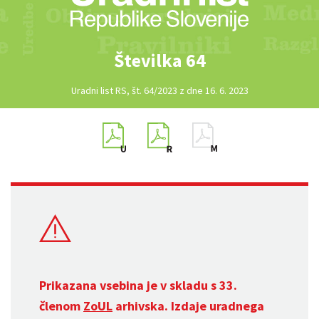
Številka 64
Uradni list RS, št. 64/2023 z dne 16. 6. 2023
Prikazana vsebina je v skladu s 33.
členom
ZoUL
arhivska. Izdaje uradnega