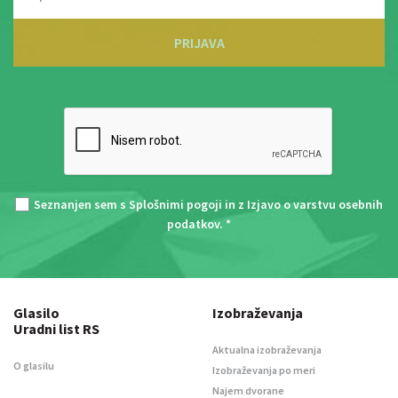
PRIJAVA
Seznanjen sem s
Splošnimi pogoji
in z
Izjavo o varstvu osebnih
podatkov
. *
Glasilo
Izobraževanja
Uradni list RS
Aktualna izobraževanja
O glasilu
Izobraževanja po meri
Najem dvorane