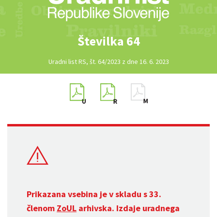
Številka 64
Uradni list RS, št. 64/2023 z dne 16. 6. 2023
Prikazana vsebina je v skladu s 33.
členom
ZoUL
arhivska. Izdaje uradnega