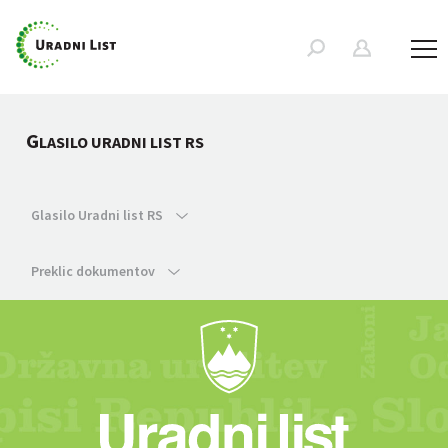
G
LASILO URADNI LIST RS
Glasilo Uradni list RS
Preklic dokumentov