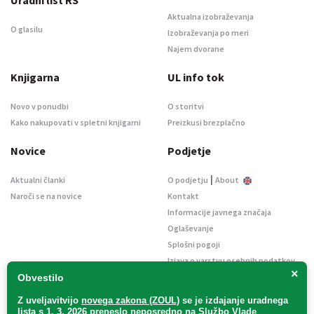
Aktualna izobraževanja
O glasilu
Izobraževanja po meri
Najem dvorane
Knjigarna
UL info tok
Novo v ponudbi
O storitvi
Kako nakupovati v spletni knjigarni
Preizkusi brezplačno
Novice
Podjetje
|
Aktualni članki
O podjetju
About
Naroči se na novice
Kontakt
Informacije javnega značaja
Oglaševanje
Splošni pogoji
Izjava o varstvu osebnih podatkov
×
E-dražbe
Obvestilo
Z uveljavitvijo
novega zakona (ZOUL)
se je
izdajanje uradnega
lista s 1. 3. 2026 preneslo
neposredno
na Službo Vlade