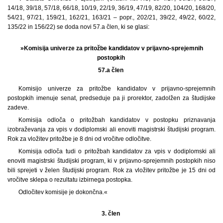
14/18, 39/18, 57/18, 66/18, 10/19, 22/19, 36/19, 47/19, 82/20, 104/20, 168/20,
54/21, 97/21, 159/21, 162/21, 163/21 – popr., 202/21, 39/22, 49/22, 60/22,
135/22 in 156/22) se doda novi 57.a člen, ki se glasi:
»Komisija univerze za pritožbe kandidatov v prijavno-sprejemnih
postopkih
57.a člen
Komisijo univerze za pritožbe kandidatov v prijavno-sprejemnih
postopkih imenuje senat, predseduje pa ji prorektor, zadolžen za študijske
zadeve.
Komisija odloča o pritožbah kandidatov v postopku priznavanja
izobraževanja za vpis v dodiplomski ali enoviti magistrski študijski program.
Rok za vložitev pritožbe je 8 dni od vročitve odločitve.
Komisija odloča tudi o pritožbah kandidatov za vpis v dodiplomski ali
enoviti magistrski študijski program, ki v prijavno-sprejemnih postopkih niso
bili sprejeti v želen študijski program. Rok za vložitev pritožbe je 15 dni od
vročitve sklepa o rezultatu izbirnega postopka.
Odločitev komisije je dokončna.«
3. člen