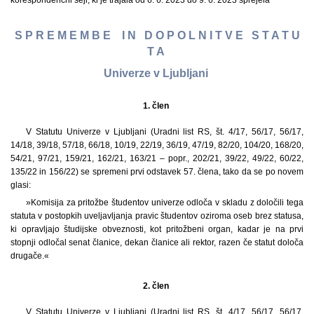
korespondenčni seji, ki je trajala od 6. 6. 2023 do 9. 6. 2023 sprejela
S P R E M E M B E I N D O P O L N I T V E S T A T U
T A
Univerze v Ljubljani
1. člen
V Statutu Univerze v Ljubljani (Uradni list RS, št. 4/17, 56/17, 56/17,
14/18, 39/18, 57/18, 66/18, 10/19, 22/19, 36/19, 47/19, 82/20, 104/20, 168/20,
54/21, 97/21, 159/21, 162/21, 163/21 – popr., 202/21, 39/22, 49/22, 60/22,
135/22 in 156/22) se spremeni prvi odstavek 57. člena, tako da se po novem
glasi:
»Komisija za pritožbe študentov univerze odloča v skladu z določili tega
statuta v postopkih uveljavljanja pravic študentov oziroma oseb brez statusa,
ki opravljajo študijske obveznosti, kot pritožbeni organ, kadar je na prvi
stopnji odločal senat članice, dekan članice ali rektor, razen če statut določa
drugače.«
2. člen
V Statutu Univerze v Ljubljani (Uradni list RS, št. 4/17, 56/17, 56/17,