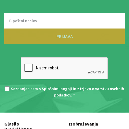
PRIJAVA
Seznanjen sem s
Splošnimi pogoji
in z
Izjavo o varstvu osebnih
podatkov
. *
Glasilo
Izobraževanja
Uradni list RS