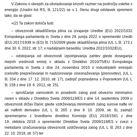
V Zakonu o ukrepih za obvladovanje kriznih razmer na področju oskrbe z
energijo (Uradni list RS, št. 121/22) se v 1. členu drugi odstavek spremeni
tako, da se glasi:
»(2) Ta zakon določa tudi:
– obveznosti skladiščenja plina za izvajanje Uredbe (EU) 2022/1032
Evropskega parlamenta in Sveta z dne 29. junija 2022 o spremembi Uredb
(EU) 2017/1938 in (ES) št. 715/2009 glede skladiščenja plina (UL L št. 173 z
dne 30. 6. 2022, str. 17; v nadaljnjem besedilu: Uredba 2022/1032/EU),
– odstopanja od obveznosti izpolnjevanja zahtev glede doseganja
mejnih vrednosti emisij v skladu z Direktivo 2010/75/EU Evropskega
parlamenta in Sveta z dne 24. novembra 2010 o industrijskih emisijah
(celovito preprečevanje in nadzorovanje onesnaževanja (prenovitev), (UL L
št. 334 z dne 17. 12. 2010, str. 17), zadnjič popravljena s Popravkom (UL L
št. 158 z dne 19. 6. 2012, str. 25),
– sproščanje varnostnih in posebnih zalog pod obvezno minimalno
raven v skladu z Direktivo Sveta 2009/119/ES z dne 14. septembra 2009 o
obveznosti držav članic glede vzdrževanja minimalnih zalog surove nafte in/
ali naftnih derivatov (UL L št. 265 z dne 9. 10. 2009, str. 9), zadnjič
spremenjeno z Izvedbeno direktivo Komisije (EU) 2018/1581 z dne
19. oktobra 2018 o spremembi Direktive Sveta 2009/119/ES v zvezi z
metodami izračunavanja obveznosti vzdrževanja zalog (UL L št. 263 z dne
22. 10. 2018, str. 57) ter