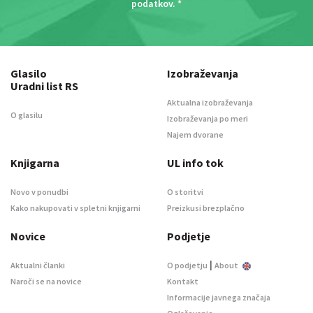
podatkov
. *
Glasilo
Izobraževanja
Uradni list RS
Aktualna izobraževanja
O glasilu
Izobraževanja po meri
Najem dvorane
Knjigarna
UL info tok
Novo v ponudbi
O storitvi
Kako nakupovati v spletni knjigarni
Preizkusi brezplačno
Novice
Podjetje
|
Aktualni članki
O podjetju
About
Naroči se na novice
Kontakt
Informacije javnega značaja