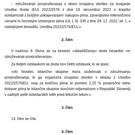
– združevanje povpraševanja s strani izvajalca storitev za izvajanje
Uredbe Sveta (EU) 2022/2576 z dne 19. decembra 2022 o krepitvi
solidarnosti z boljšim usklajevanjem nakupov plina, zanesljivimi referenčnimi
cenami in čezmejno izmenjavo plina (UL L št. 335 z dne 29. 12. 2022, str. 1; v
nadaljnjem besedilu: Uredba 2022/2576/EU).«.
2. člen
V naslovu 9. člena se za besedo »skladiščenja« doda besedilo »in
združevanje povpraševanja«.
Za tretjim odstavkom se doda nov četrti odstavek, ki se glasi:
»(4) Nosilec bilančne skupine mora sodelovati v združevanju
povpraševanja, ki ga organizira izvajalec storitev v skladu z Uredbo
2022/2576/EU, vsaj za količino plina, ki pomeni 2,25 % povprečne letne
dobave plina te bilančne skupine končnim odjemalcem v Republiki Sloveniji
v zadnjih petih koledarskih letih pred tekočim letom.«.
3. člen
13. člen se črta.
4. člen