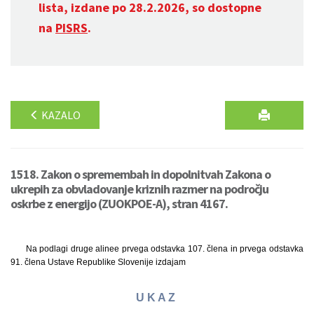
lista, izdane po 28.2.2026, so dostopne
na
PISRS
.
KAZALO
1518. Zakon o spremembah in dopolnitvah Zakona o
ukrepih za obvladovanje kriznih razmer na področju
oskrbe z energijo (ZUOKPOE-A), stran 4167.
Na podlagi druge alinee prvega odstavka 107. člena in prvega odstavka
91. člena Ustave Republike Slovenije izdajam
U K A Z