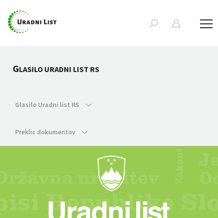
G
LASILO URADNI LIST RS
Glasilo Uradni list RS
Preklic dokumentov