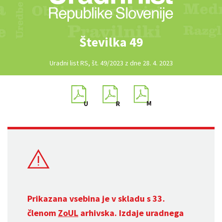
Številka 49
Uradni list RS, št. 49/2023 z dne 28. 4. 2023
Prikazana vsebina je v skladu s 33.
členom
ZoUL
arhivska. Izdaje uradnega