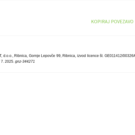
KOPIRAJ POVEZAVO
o.o., Ribnica, Gornje Lepovče 99, Ribnica, izvod licence št. GE011412/00326/033
 7. 2025.
gnz-344271