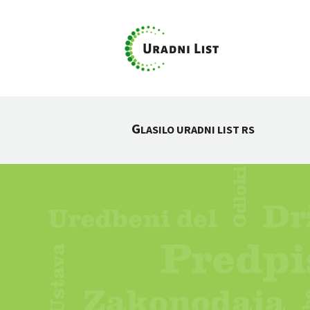
G
LASILO URADNI LIST RS