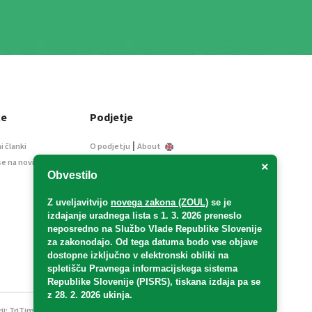
ce
Podjetje
|
i članki
O podjetju
About
se na novice
Kontakt
×
Obvestilo
Informacije javnega
značaja
Z uveljavitvijo
novega zakona (ZOUL)
se je
Oglaševanje
izdajanje uradnega lista s 1. 3. 2026 preneslo
Splošni pogoji
neposredno
na Službo Vlade Republike Slovenije
Izjava o varstvu osebnih
za zakonodajo
. Od tega datuma bodo vse objave
podatkov
dostopne izključno v elektronski obliki na
spletišču Pravnega informacijskega sistema
E-dražbe
Republike Slovenije (PISRS), tiskana izdaja pa se
z 28. 2. 2026 ukinja.
ji:
TriTim spletna agencija
v sodelovanju z 2Mobile