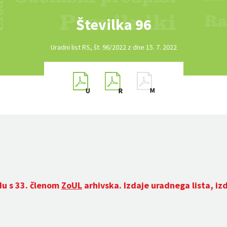
Številka 96
Uradni list RS, št. 96/2022 z dne 15. 7. 2022
du s 33. členom
ZoUL
arhivska. Izdaje uradnega lista, iz