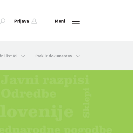
Prijava
Meni
dni list RS
Preklic dokumentov