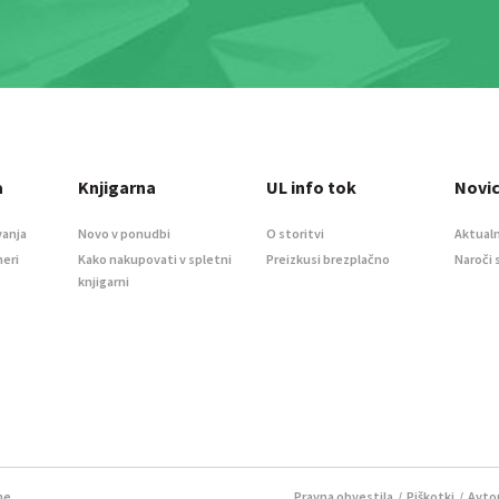
a
Knjigarna
UL info tok
Novi
vanja
Novo v ponudbi
O storitvi
Aktualn
meri
Kako nakupovati v spletni
Preizkusi brezplačno
Naroči 
knjigarni
ne.
Pravna obvestila
/
Piškotki
/ Avtor