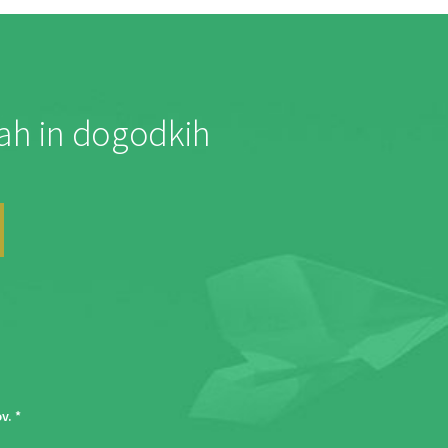
jah in dogodkih
ov
. *