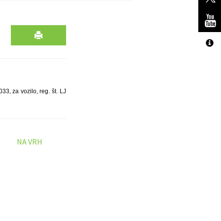
, za vozilo, reg. št. LJ
NA VRH