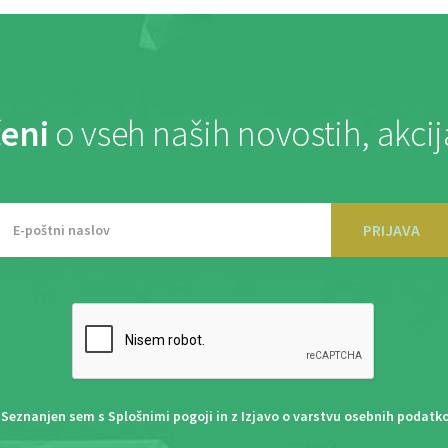
eni
o vseh naših novostih, akci
PRIJAVA
Seznanjen sem s
Splošnimi pogoji
in z
Izjavo o varstvu osebnih podatk