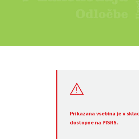
Prikazana vsebina je v skla
dostopne na
PISRS
.