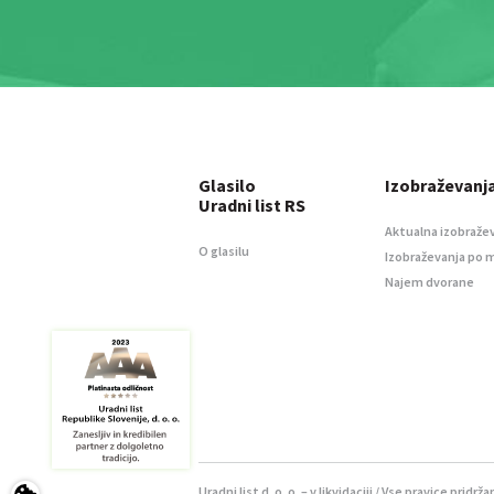
Glasilo
Izobraževanj
Uradni list RS
Aktualna izobraže
O glasilu
Izobraževanja po 
Najem dvorane
Uradni list d. o. o. – v likvidaciji / Vse pravice pridrža