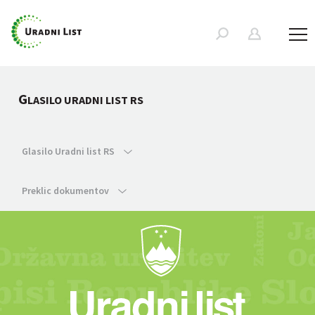
G
LASILO URADNI LIST RS
Glasilo Uradni list RS
Preklic dokumentov