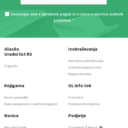
Seznanjen sem s
Splošnimi pogoji
in z
Izjavo o varstvu osebnih
podatkov
. *
Glasilo
Izobraževanja
Uradni list RS
Aktualna izobraževanja
O glasilu
Izobraževanja po meri
Najem dvorane
Knjigarna
UL info tok
Novo v ponudbi
O storitvi
Kako nakupovati v spletni knjigarni
Preizkusi brezplačno
Novice
Podjetje
|
Aktualni članki
O podjetju
About