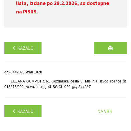
lista, izdane po 28.2.2026, so dostopne
na
PISRS
.
KAZALO
gnj-344287, Stran 1828
LILJANA GUMPOT S.P., Gozdarska cesta 3, Mislinja, izvod licence št.
015875/002, za vozilo, reg. št. SG CL-029.
gnj-344287
KAZALO
NA VRH