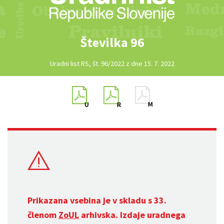
Številka 96
Uradni list RS, št. 96/2022 z dne 15. 7. 2022
Prikazana vsebina je v skladu s 33.
členom
ZoUL
arhivska. Izdaje uradnega