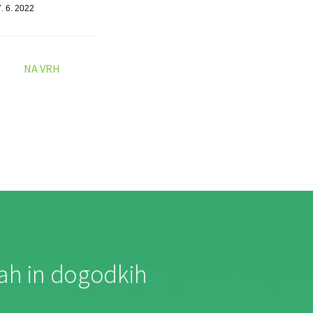
7. 6. 2022
NA VRH
jah in dogodkih