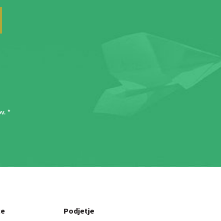
ov
. *
ce
Podjetje