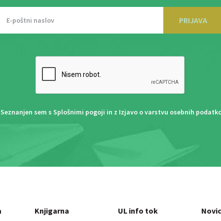
PRIJAVA
Seznanjen sem s
Splošnimi pogoji
in z
Izjavo o varstvu osebnih podatk
a
Knjigarna
UL info tok
Novi