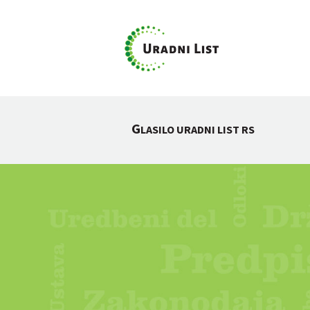
G
LASILO URADNI LIST RS