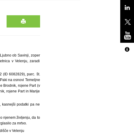
Ljubno ob Savinji, zoper
etnica v Velenju, zaradi
2 (ID 6082829), parc. št.
b Paki na osnovi Temeljne
je Brodnik, rojene Part (v
ik, rojene Part in Marije
, kasnejši podatki pa ne
o njenem življenju, da to
glasilo za mrtvo.
dišče v Velenju