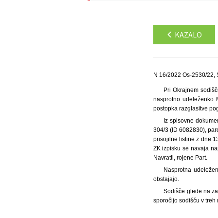
KAZALO
N 16/2022 Os-2530/22, 
Pri Okrajnem sodišč
nasprotno udeleženko Ma
postopka razglasitve po
Iz spisovne dokument
304/3 (ID 6082830), parc
prisojilne listine z dne 
ZK izpisku se navaja nap
Navratil, rojene Part.
Nasprotna udeleženk
obstajajo.
Sodišče glede na zak
sporočijo sodišču v treh