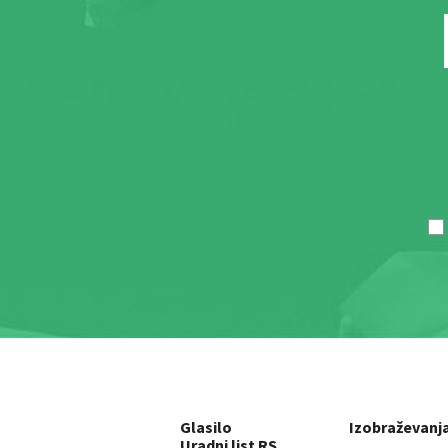
Glasilo
Izobraževanj
Uradni list RS