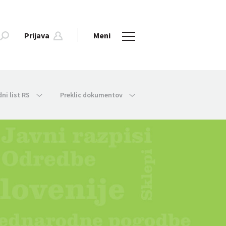
Prijava
Meni
dni list RS
Preklic dokumentov