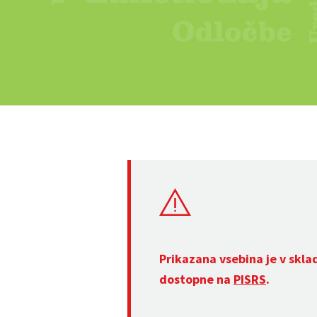
Prikazana vsebina je v skla
dostopne na
PISRS
.