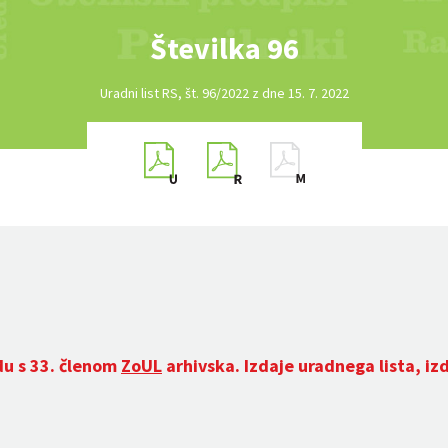
Številka 96
Uradni list RS, št. 96/2022 z dne 15. 7. 2022
du s 33. členom
ZoUL
arhivska. Izdaje uradnega lista, iz