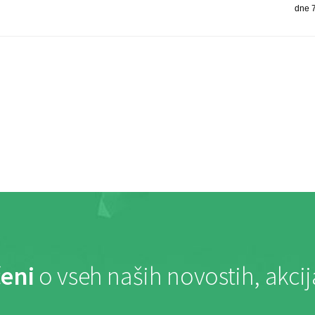
dne 
eni
o vseh naših novostih, akci