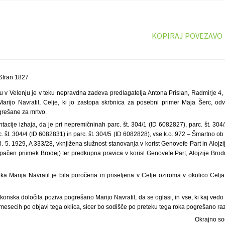
KOPIRAJ POVEZAVO
Stran 1827
u v Velenju je v teku nepravdna zadeva predlagatelja Antona Prislan, Radmirje 4, 
rijo Navratil, Celje, ki jo zastopa skrbnica za posebni primer Maja Šerc, odv
grešane za mrtvo.
acije izhaja, da je pri nepremičninah parc. št. 304/1 (ID 6082827), parc. št. 304/
. št. 304/4 (ID 6082831) in parc. št. 304/5 (ID 6082828), vse k.o. 972 – Šmartno o
13. 5. 1929, A 333/28, vknjižena služnost stanovanja v korist Genovefe Part in Alojzi
ačen priimek Brodej) ter predkupna pravica v korist Genovefe Part, Alojzije Brodn
a Marija Navratil je bila poročena in priseljena v Celje oziroma v okolico Celja
onska določila poziva pogrešano Marijo Navratil, da se oglasi, in vse, ki kaj vedo 
 mesecih po objavi tega oklica, sicer bo sodišče po preteku tega roka pogrešano raz
Okrajno so