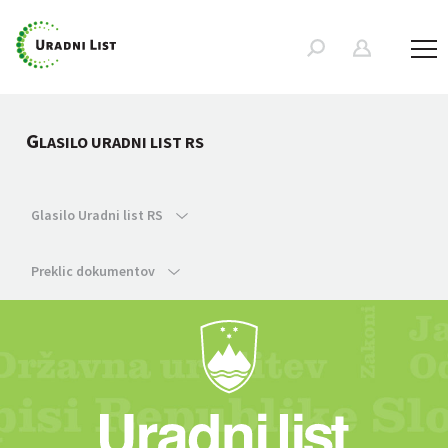
G
LASILO URADNI LIST RS
Glasilo Uradni list RS
Preklic dokumentov