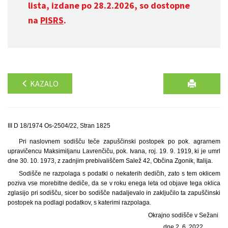
lista, izdane po 28.2.2026, so dostopne
na
PISRS
.
KAZALO
III D 18/1974 Os-2504/22, Stran 1825
Pri naslovnem sodišču teče zapuščinski postopek po pok. agrarnem
upravičencu Maksimiljanu Lavrenčiču, pok. Ivana, roj. 19. 9. 1919, ki je umrl
dne 30. 10. 1973, z zadnjim prebivališčem Salež 42, Občina Zgonik, Italija.
Sodišče ne razpolaga s podatki o nekaterih dedičih, zato s tem oklicem
poziva vse morebitne dediče, da se v roku enega leta od objave tega oklica
zglasijo pri sodišču, sicer bo sodišče nadaljevalo in zaključilo ta zapuščinski
postopek na podlagi podatkov, s katerimi razpolaga.
Okrajno sodišče v Sežani
dne 2. 6. 2022