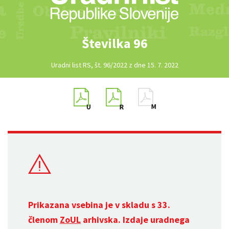
Številka 96
Uradni list RS, št. 96/2022 z dne 15. 7. 2022
Prikazana vsebina je v skladu s 33.
členom
ZoUL
arhivska. Izdaje uradnega