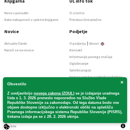
Knjigarna
UL info tok
Novo v ponudbi
O storitvi
Kako nakupovati v spletni knjigarni
Preizkusi brezplačno
Novice
Podjetje
|
Aktualni članki
O podjetju
About
Naroči se na novice
Kontakt
Informacije javnega značaja
Oglaševanje
Splošni pogoji
Izjava o varstvu osebnih podatkov
×
E-dražbe
Obvestilo
Z uveljavitvijo
novega zakona (ZOUL)
se je
izdajanje uradnega
lista s 1. 3. 2026 preneslo
neposredno
na Službo Vlade
Republike Slovenije za zakonodajo
. Od tega datuma bodo vse
objave dostopne izključno v elektronski obliki na spletišču
Pravnega informacijskega sistema Republike Slovenije (PISRS),
Uradni list d. o. o. – v likvidaciji / Vse pravice pridržane.
tiskana izdaja pa se z 28. 2. 2026 ukinja.
Pravna obvestila
/
Piškotki
/ Avtorji:
TriTim spletna agencija
v sodelovanju z
2Mobile