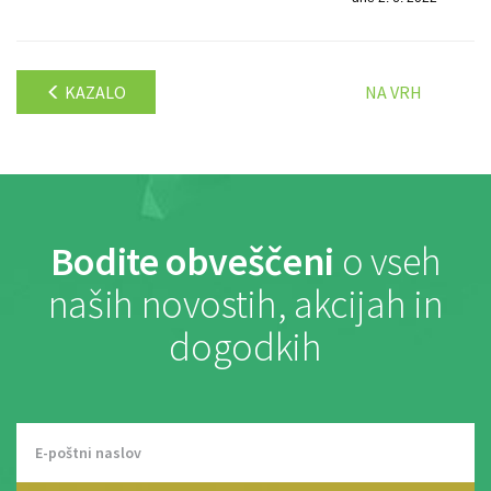
KAZALO
NA VRH
Bodite obveščeni
o vseh
naših novostih, akcijah in
dogodkih