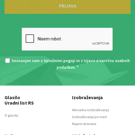
PRIJAVA
Seznanjen sem s
Splošnimi pogoji
in z
Izjavo o varstvu osebnih
podatkov
. *
Glasilo
Izobraževanja
Uradni list RS
Aktualna izobraževanja
O glasilu
Izobraževanja po meri
Najem dvorane