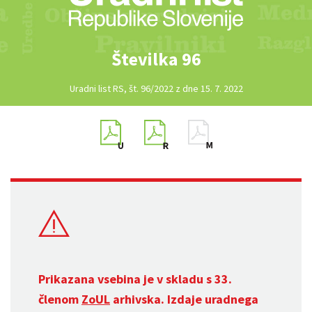
Številka 96
Uradni list RS, št. 96/2022 z dne 15. 7. 2022
Prikazana vsebina je v skladu s 33.
členom
ZoUL
arhivska. Izdaje uradnega