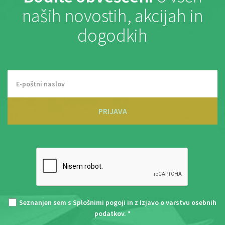
naših novostih, akcijah in
dogodkih
PRIJAVA
Seznanjen sem s
Splošnimi pogoji
in z
Izjavo o varstvu osebnih
podatkov
. *