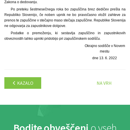
Zakona o dedovanju.
Po preteku šestmesečnega roka bo zapuščina brez dedičev prešla na
Republiko Slovenijo, če noben upnik ne bo pravočasno vložil zahteve za
prenos te zapuščine v stečajno maso stečaja zapuščine. Republike Slovenija
ne odgovarja za zapustnikove dolgove.
Podatke o premoženju, ki sestavlja zapuščino in zapustnikovih
obveznostih lahko upniki pridobijo pri zapuščinskem sodišču.
Okrajno sodišče v Novem
mestu
dne 13. 6. 2022
KAZALO
NA VRH
Bodite obveščeni
o vseh