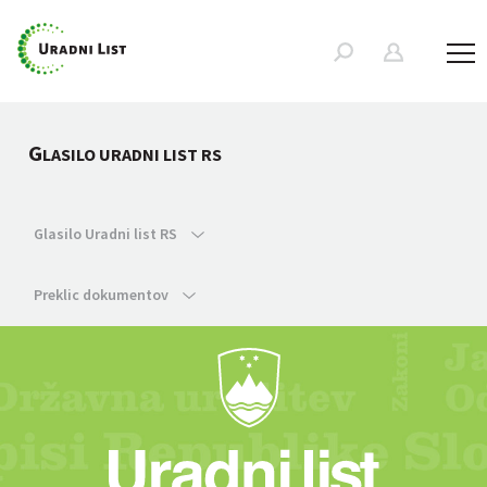
G
LASILO URADNI LIST RS
Glasilo Uradni list RS
Preklic dokumentov