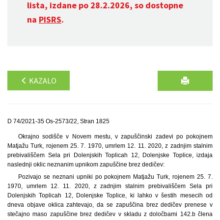
lista, izdane po 28.2.2026, so dostopne
na
PISRS
.
KAZALO
D 74/2021-35 Os-2573/22, Stran 1825
Okrajno sodišče v Novem mestu, v zapuščinski zadevi po pokojnem
Matjažu Turk, rojenem 25. 7. 1970, umrlem 12. 11. 2020, z zadnjim stalnim
prebivališčem Sela pri Dolenjskih Toplicah 12, Dolenjske Toplice, izdaja
naslednji oklic neznanim upnikom zapuščine brez dedičev:
Pozivajo se neznani upniki po pokojnem Matjažu Turk, rojenem 25. 7.
1970, umrlem 12. 11. 2020, z zadnjim stalnim prebivališčem Sela pri
Dolenjskih Toplicah 12, Dolenjske Toplice, ki lahko v šestih mesecih od
dneva objave oklica zahtevajo, da se zapuščina brez dedičev prenese v
stečajno maso zapuščine brez dedičev v skladu z določbami 142.b člena