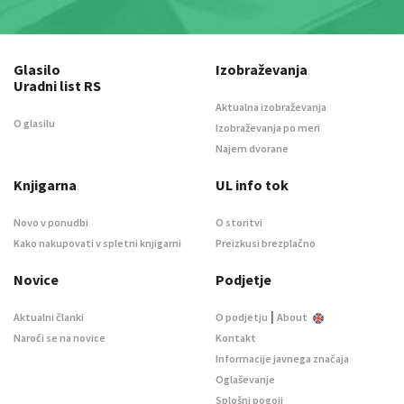
Glasilo
Izobraževanja
Uradni list RS
Aktualna izobraževanja
O glasilu
Izobraževanja po meri
Najem dvorane
Knjigarna
UL info tok
Novo v ponudbi
O storitvi
Kako nakupovati v spletni knjigarni
Preizkusi brezplačno
Novice
Podjetje
|
Aktualni članki
O podjetju
About
Naroči se na novice
Kontakt
Informacije javnega značaja
Oglaševanje
Splošni pogoji