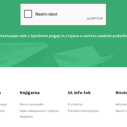
Seznanjen sem s
Splošnimi pogoji
in z
Izjavo o varstvu osebnih podatk
a
Knjigarna
UL info tok
Novi
vanja
Novo v ponudbi
O storitvi
Aktualn
meri
Kako nakupovati v spletni
Preizkusi brezplačno
Naroči 
knjigarni