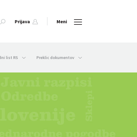
Prijava
Meni
dni list RS
Preklic dokumentov