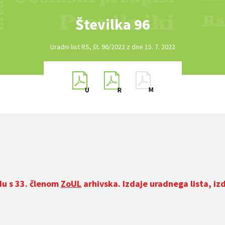
Številka 96
Uradni list RS, št. 96/2022 z dne 15. 7. 2022
du s 33. členom
ZoUL
arhivska. Izdaje uradnega lista, iz