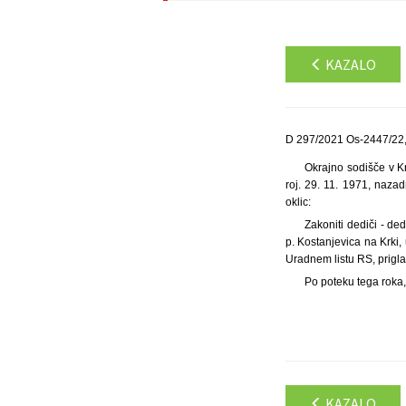
KAZALO
D 297/2021 Os-2447/22,
Okrajno sodišče v K
roj. 29. 11. 1971, naza
oklic:
Zakoniti dediči - de
p. Kostanjevica na Krki,
Uradnem listu RS, prigla
Po poteku tega roka,
KAZALO