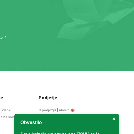
ov
. *
ce
Podjetje
|
i članki
O podjetju
About
se na novice
Kontakt
×
Obvestilo
Informacije javnega
značaja