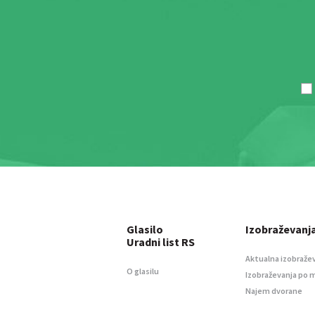
Glasilo
Izobraževanj
Uradni list RS
Aktualna izobraže
O glasilu
Izobraževanja po 
Najem dvorane