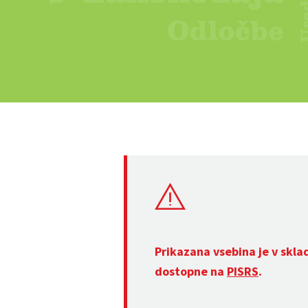
Prikazana vsebina je v skla
dostopne na
PISRS
.