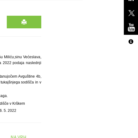
u Miliću,
sinu Većeslava,
ja 2022 podaja naslednji
 stanujočem Avguštine 4b,
 tukajšnjega sodišča in v
laga.
dišče v Krškem
6. 5. 2022
NA VRH