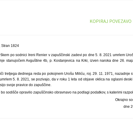
KOPIRAJ POVEZAVO
 Stran 1824
rškem po sodnici Ireni Renier v zapuščinski zadevi po dne 5. 8. 2021 umrlem Uroš
dnje stanujočem Avguštine 4b, p. Kostanjevica na Krki, izven naroka dne 26. ma
diči tretjega dednega reda po pokojnem Urošu Miliću, roj. 29. 11. 1971, nazadnje
 umrlem 5. 8. 2021, se pozivajo, da v roku 1 leta od objave oklica na oglasni deski
sijo svoje pravice do zapuščine.
 bo sodišče opravilo zapuščinsko obravnavo na podlagi podatkov, s katerimi razpo
Okrajno so
dne 2