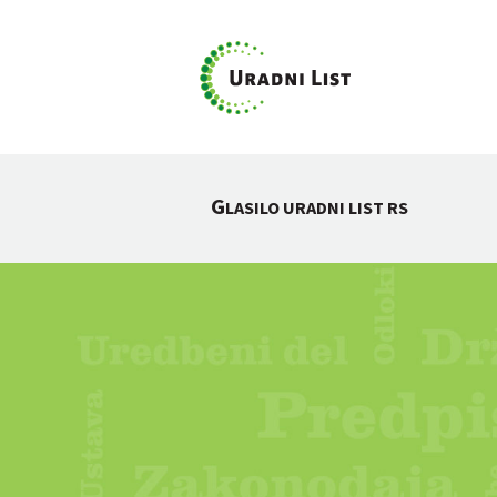
G
LASILO URADNI LIST RS