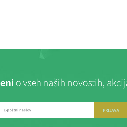
eni
o vseh naših novostih, akci
PRIJAVA