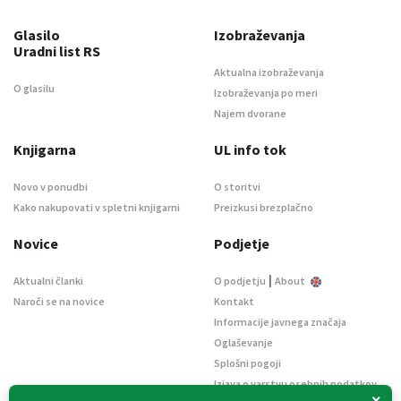
Glasilo
Izobraževanja
Uradni list RS
Aktualna izobraževanja
O glasilu
Izobraževanja po meri
Najem dvorane
Knjigarna
UL info tok
Novo v ponudbi
O storitvi
Kako nakupovati v spletni knjigarni
Preizkusi brezplačno
Novice
Podjetje
|
Aktualni članki
O podjetju
About
Naroči se na novice
Kontakt
Informacije javnega značaja
Oglaševanje
Splošni pogoji
Izjava o varstvu osebnih podatkov