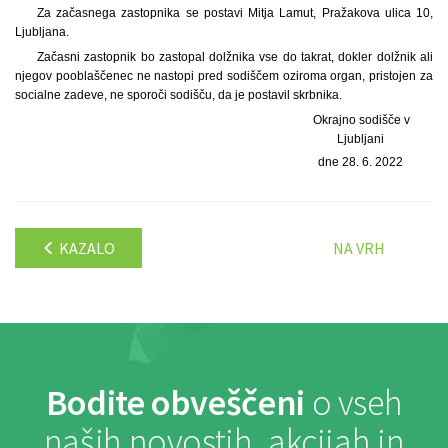
Za začasnega zastopnika se postavi Mitja Lamut, Pražakova ulica 10,
Ljubljana.
Začasni zastopnik bo zastopal dolžnika vse do takrat, dokler dolžnik ali
njegov pooblaščenec ne nastopi pred sodiščem oziroma organ, pristojen za
socialne zadeve, ne sporoči sodišču, da je postavil skrbnika.
Okrajno sodišče v
Ljubljani
dne 28. 6. 2022
KAZALO
NA VRH
Bodite obveščeni
o vseh
naših novostih, akcijah in