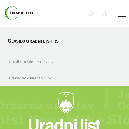
G
LASILO URADNI LIST RS
Glasilo Uradni list RS
Preklic dokumentov