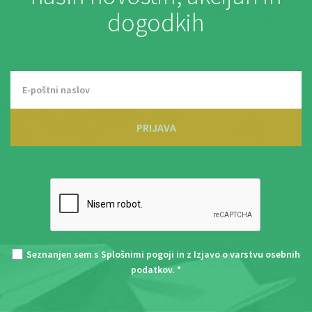
dogodkih
PRIJAVA
Seznanjen sem s
Splošnimi pogoji
in z
Izjavo o varstvu osebnih
podatkov
. *