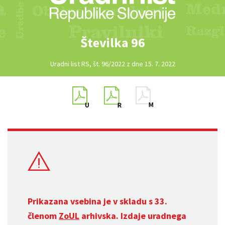
Številka 96
Uradni list RS, št. 96/2022 z dne 15. 7. 2022
Prikazana vsebina je v skladu s 33.
členom
ZoUL
arhivska. Izdaje uradnega