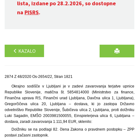
lista, izdane po 28.2.2026, so dostopne
na
PISRS
.
KAZALO
2874 Z 48/2020 Os-2654/22, Stran 1821
Okrajno sodišče v Ljubljani je v zadevi zavarovanja terjatve upnice
Republike Slovenije, matična št. 5854814000 (Ministrstvo za finance,
Finančna uprava RS, Finančni urad Ljubljana, Davčna ulica 1, Ljubljana),
Gregorčičeva ulica 20, Ljubljana – dostava, ki jo zastopa Državno
odvetništvo Republike Slovenije, Šubičeva ulica 2, Ljubljana, proti dolžniku
Luki Sagadin, EMŠO 2003981500055, Einspielerjeva ulica 6, Ljubljana –
dostava, zaradi zavarovanja 1.111,94 EUR, sklenilo:
Dolžniku se na podlagi 82. člena Zakona o pravdnem postopku – ZPP
postavi začasni zastopnik.