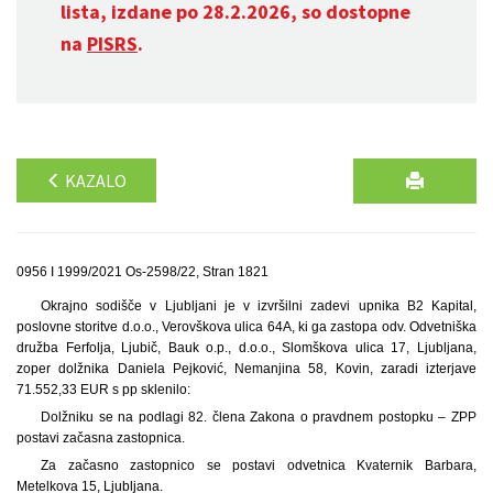
lista, izdane po 28.2.2026, so dostopne
na
PISRS
.
KAZALO
0956 I 1999/2021 Os-2598/22, Stran 1821
Okrajno sodišče v Ljubljani je v izvršilni zadevi upnika B2 Kapital,
poslovne storitve d.o.o., Verovškova ulica 64A, ki ga zastopa odv. Odvetniška
družba Ferfolja, Ljubič, Bauk o.p., d.o.o., Slomškova ulica 17, Ljubljana,
zoper dolžnika Daniela Pejković, Nemanjina 58, Kovin, zaradi izterjave
71.552,33 EUR s pp sklenilo:
Dolžniku se na podlagi 82. člena Zakona o pravdnem postopku – ZPP
postavi začasna zastopnica.
Za začasno zastopnico se postavi odvetnica Kvaternik Barbara,
Metelkova 15, Ljubljana.