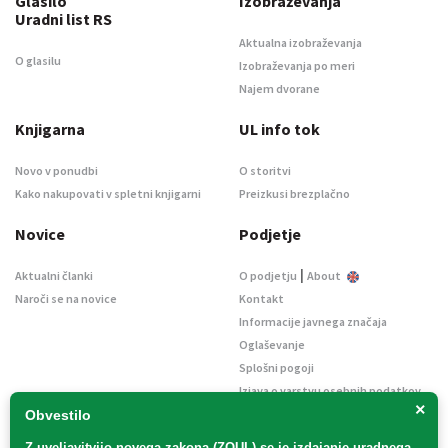
Glasilo
Izobraževanja
Uradni list RS
Aktualna izobraževanja
O glasilu
Izobraževanja po meri
Najem dvorane
Knjigarna
UL info tok
Novo v ponudbi
O storitvi
Kako nakupovati v spletni knjigarni
Preizkusi brezplačno
Novice
Podjetje
|
Aktualni članki
O podjetju
About
Naroči se na novice
Kontakt
Informacije javnega značaja
Oglaševanje
Splošni pogoji
Izjava o varstvu osebnih podatkov
×
E-dražbe
Obvestilo
Z uveljavitvijo
novega zakona (ZOUL)
se je
izdajanje uradnega