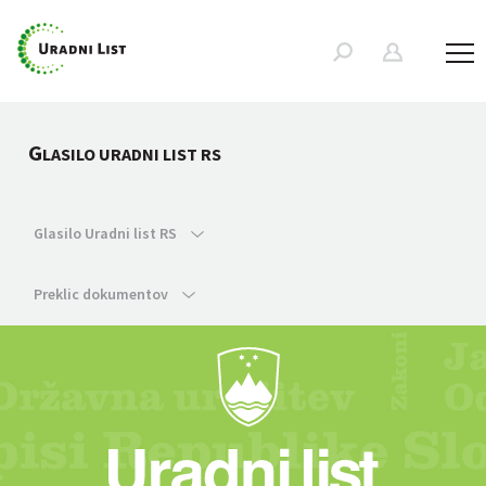
G
LASILO URADNI LIST RS
Glasilo Uradni list RS
Preklic dokumentov