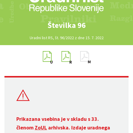
Številka 96
Uradni list RS, št. 96/2022 z dne 15. 7. 2022
Prikazana vsebina je v skladu s 33.
členom
ZoUL
arhivska. Izdaje uradnega