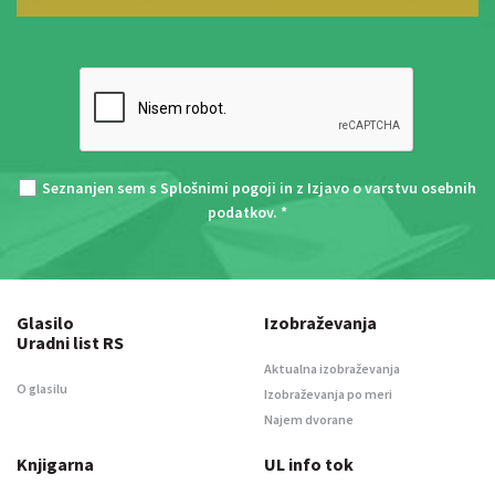
Seznanjen sem s
Splošnimi pogoji
in z
Izjavo o varstvu osebnih
podatkov
. *
Glasilo
Izobraževanja
Uradni list RS
Aktualna izobraževanja
O glasilu
Izobraževanja po meri
Najem dvorane
Knjigarna
UL info tok