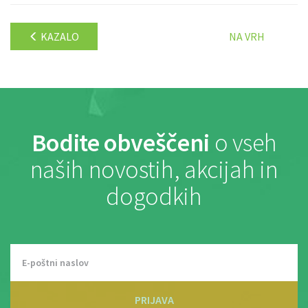
KAZALO
NA VRH
Bodite obveščeni
o vseh
naših novostih, akcijah in
dogodkih
PRIJAVA