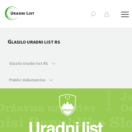
G
LASILO URADNI LIST RS
Glasilo Uradni list RS
Preklic dokumentov