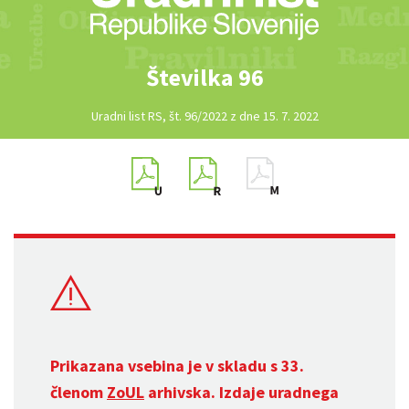
Številka 96
Uradni list RS, št. 96/2022 z dne 15. 7. 2022
Prikazana vsebina je v skladu s 33.
členom
ZoUL
arhivska. Izdaje uradnega