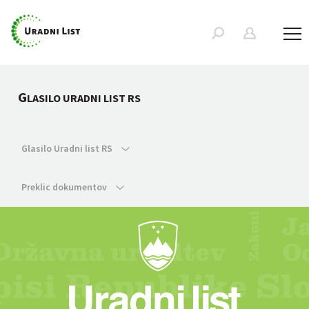
G
LASILO URADNI LIST RS
Glasilo Uradni list RS
Preklic dokumentov