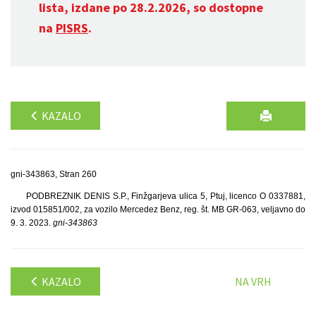
lista, izdane po 28.2.2026, so dostopne
na
PISRS
.
KAZALO
gni-343863, Stran 260
PODBREZNIK DENIS S.P., Finžgarjeva ulica 5, Ptuj, licenco O 0337881,
izvod 015851/002, za vozilo Mercedez Benz, reg. št. MB GR-063, veljavno do
9. 3. 2023.
gni-343863
KAZALO
NA VRH