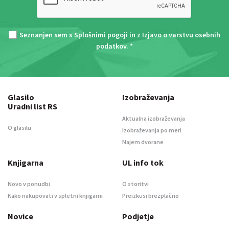
Seznanjen sem s
Splošnimi pogoji
in z
Izjavo o varstvu osebnih
podatkov
. *
Glasilo
Izobraževanja
Uradni list RS
Aktualna izobraževanja
O glasilu
Izobraževanja po meri
Najem dvorane
Knjigarna
UL info tok
Novo v ponudbi
O storitvi
Kako nakupovati v spletni knjigarni
Preizkusi brezplačno
Novice
Podjetje