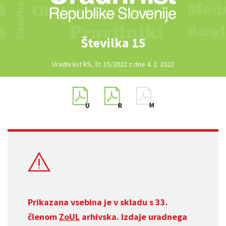
Številka 15
Uradni list RS, št. 15/2022 z dne 4. 2. 2022
Prikazana vsebina je v skladu s 33.
členom
ZoUL
arhivska. Izdaje uradnega