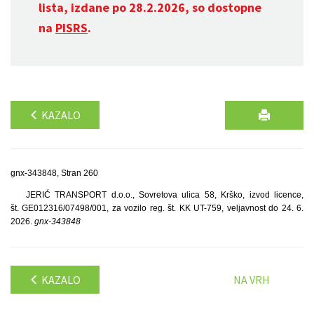
lista, izdane po 28.2.2026, so dostopne
na
PISRS
.
KAZALO
gnx-343848, Stran 260
JERIĆ TRANSPORT d.o.o., Sovretova ulica 58, Krško, izvod licence,
št. GE012316/07498/001, za vozilo reg. št. KK UT-759, veljavnost do 24. 6.
2026.
gnx-343848
KAZALO
NA VRH