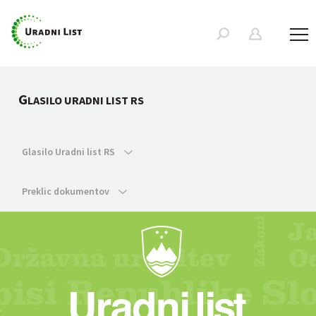
G
LASILO URADNI LIST RS
Glasilo Uradni list RS
Preklic dokumentov