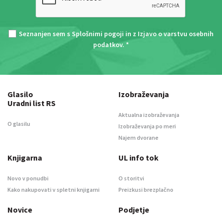
Seznanjen sem s
Splošnimi pogoji
in z
Izjavo o varstvu osebnih
podatkov
. *
Glasilo
Izobraževanja
Uradni list RS
Aktualna izobraževanja
O glasilu
Izobraževanja po meri
Najem dvorane
Knjigarna
UL info tok
Novo v ponudbi
O storitvi
Kako nakupovati v spletni knjigarni
Preizkusi brezplačno
Novice
Podjetje