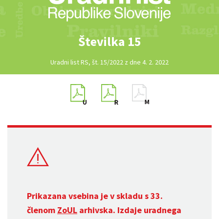
Številka 15
Uradni list RS, št. 15/2022 z dne 4. 2. 2022
Prikazana vsebina je v skladu s 33.
členom
ZoUL
arhivska. Izdaje uradnega