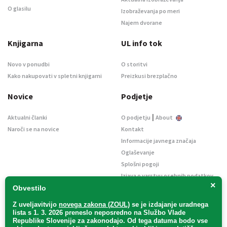
O glasilu
Izobraževanja po meri
Najem dvorane
Knjigarna
UL info tok
Novo v ponudbi
O storitvi
Kako nakupovati v spletni knjigarni
Preizkusi brezplačno
Novice
Podjetje
|
Aktualni članki
O podjetju
About
Naroči se na novice
Kontakt
Informacije javnega značaja
Oglaševanje
Splošni pogoji
Izjava o varstvu osebnih podatkov
×
E-dražbe
Obvestilo
Z uveljavitvijo
novega zakona (ZOUL)
se je
izdajanje uradnega
lista s 1. 3. 2026 preneslo
neposredno
na Službo Vlade
Republike Slovenije za zakonodajo
. Od tega datuma bodo vse