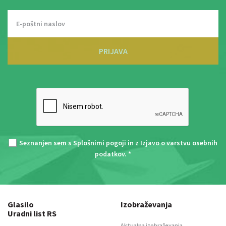
PRIJAVA
Seznanjen sem s
Splošnimi pogoji
in z
Izjavo o varstvu osebnih
podatkov
. *
Glasilo
Izobraževanja
Uradni list RS
Aktualna izobraževanja