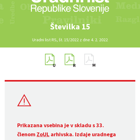
Številka 15
Uradni list RS, št. 15/2022 z dne 4. 2. 2022
Prikazana vsebina je v skladu s 33.
členom
ZoUL
arhivska. Izdaje uradnega