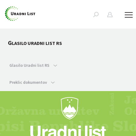
G
LASILO URADNI LIST RS
Glasilo Uradni list RS
Preklic dokumentov