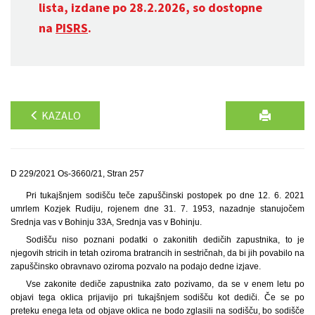
lista, izdane po 28.2.2026, so dostopne
na
PISRS
.
KAZALO
D 229/2021 Os-3660/21, Stran 257
Pri tukajšnjem sodišču teče zapuščinski postopek po dne 12. 6. 2021
umrlem Kozjek Rudiju, rojenem dne 31. 7. 1953, nazadnje stanujočem
Srednja vas v Bohinju 33A, Srednja vas v Bohinju.
Sodišču niso poznani podatki o zakonitih dedičih zapustnika, to je
njegovih stricih in tetah oziroma bratrancih in sestričnah, da bi jih povabilo na
zapuščinsko obravnavo oziroma pozvalo na podajo dedne izjave.
Vse zakonite dediče zapustnika zato pozivamo, da se v enem letu po
objavi tega oklica prijavijo pri tukajšnjem sodišču kot dediči. Če se po
preteku enega leta od objave oklica ne bodo zglasili na sodišču, bo sodišče