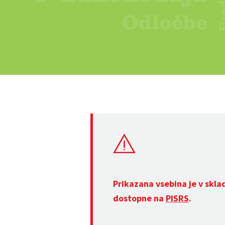
Prikazana vsebina je v skla
dostopne na
PISRS
.