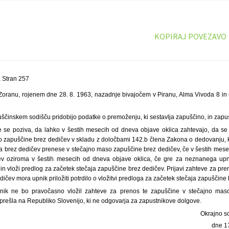
KOPIRAJ POVEZAVO
 Stran 257
Zoranu, rojenem dne 28. 8. 1963, nazadnje bivajočem v Piranu, Alma Vivoda 8 in
uščinskem sodišču pridobijo podatke o premoženju, ki sestavlja zapuščino, in zapu
 se poziva, da lahko v šestih mesecih od dneva objave oklica zahtevajo, da se
 zapuščine brez dedičev v skladu z določbami 142.b člena Zakona o dedovanju, k
a brez dedičev prenese v stečajno maso zapuščine brez dedičev, če v šestih mese
ev oziroma v šestih mesecih od dneva objave oklica, če gre za neznanega upnik
n vloži predlog za začetek stečaja zapuščine brez dedičev. Prijavi zahteve za pre
čev mora upnik priložiti potrdilo o vložitvi predloga za začetek stečaja zapuščine 
nik ne bo pravočasno vložil zahteve za prenos te zapuščine v stečajno maso
prešla na Republiko Slovenijo, ki ne odgovarja za zapustnikove dolgove.
Okrajno s
dne 1