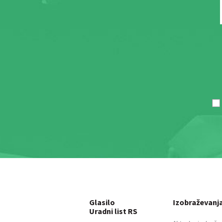
Glasilo
Izobraževanj
Uradni list RS