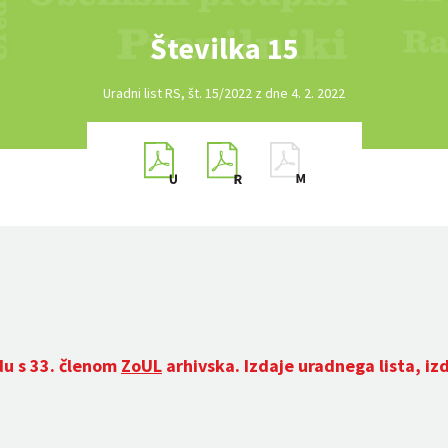
Številka 15
Uradni list RS, št. 15/2022 z dne 4. 2. 2022
du s 33. členom
ZoUL
arhivska. Izdaje uradnega lista, iz