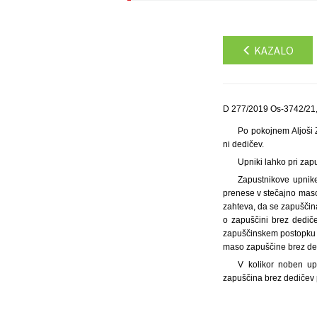
KAZALO
D 277/2019 Os-3742/21,
Po pokojnem Aljoši 
ni dedičev.
Upniki lahko pri zap
Zapustnikove upnike
prenese v stečajno maso
zahteva, da se zapuščin
o zapuščini brez dedič
zapuščinskem postopku i
maso zapuščine brez dedi
V kolikor noben up
zapuščina brez dedičev 