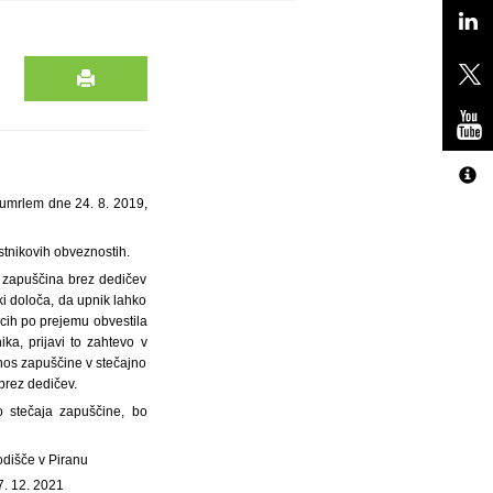
 umrlem dne 24. 8. 2019,
stnikovih obveznostih.
 zapuščina brez dedičev
i določa, da upnik lahko
cih po prejemu obvestila
a, prijavi to zahtevo v
nos zapuščine v stečajno
brez dedičev.
 stečaja zapuščine, bo
odišče v Piranu
7. 12. 2021