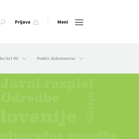
Prijava
Meni
dni list RS
Preklic dokumentov