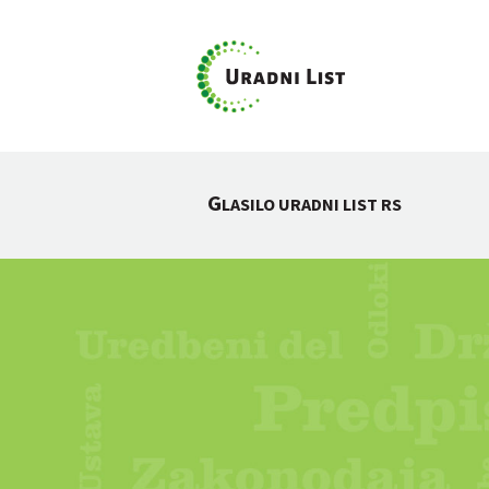
G
LASILO URADNI LIST RS