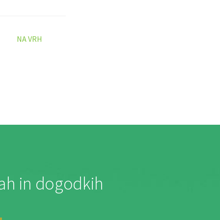
NA VRH
jah in dogodkih