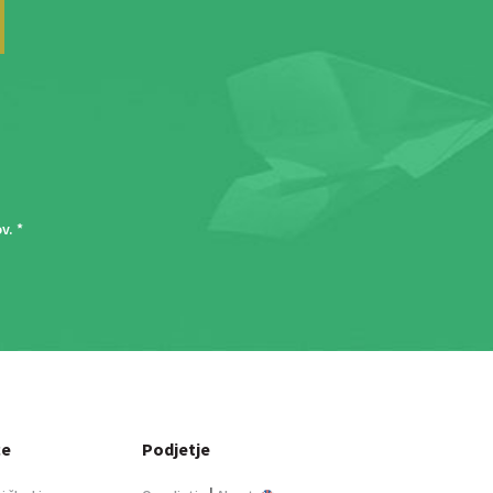
ov
. *
ce
Podjetje