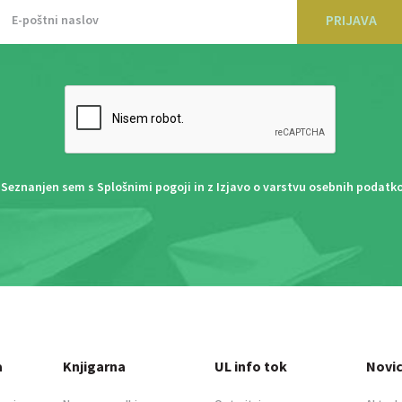
PRIJAVA
Seznanjen sem s
Splošnimi pogoji
in z
Izjavo o varstvu osebnih podatk
a
Knjigarna
UL info tok
Novi