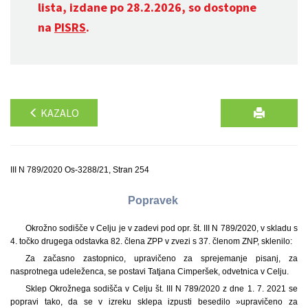
lista, izdane po 28.2.2026, so dostopne
na
PISRS
.
KAZALO
III N 789/2020 Os-3288/21, Stran 254
Popravek
Okrožno sodišče v Celju je v zadevi pod opr. št. III N 789/2020, v skladu s
4. točko drugega odstavka 82. člena ZPP v zvezi s 37. členom ZNP, sklenilo:
Za začasno zastopnico, upravičeno za sprejemanje pisanj, za
nasprotnega udeleženca, se postavi Tatjana Cimperšek, odvetnica v Celju.
Sklep Okrožnega sodišča v Celju št. III N 789/2020 z dne 1. 7. 2021 se
popravi tako, da se v izreku sklepa izpusti besedilo »upravičeno za