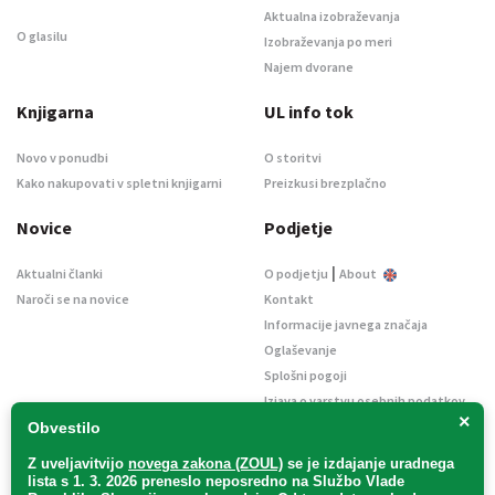
Aktualna izobraževanja
O glasilu
Izobraževanja po meri
Najem dvorane
Knjigarna
UL info tok
Novo v ponudbi
O storitvi
Kako nakupovati v spletni knjigarni
Preizkusi brezplačno
Novice
Podjetje
|
Aktualni članki
O podjetju
About
Naroči se na novice
Kontakt
Informacije javnega značaja
Oglaševanje
Splošni pogoji
Izjava o varstvu osebnih podatkov
×
E-dražbe
Obvestilo
Z uveljavitvijo
novega zakona (ZOUL)
se je
izdajanje uradnega
lista s 1. 3. 2026 preneslo
neposredno
na Službo Vlade