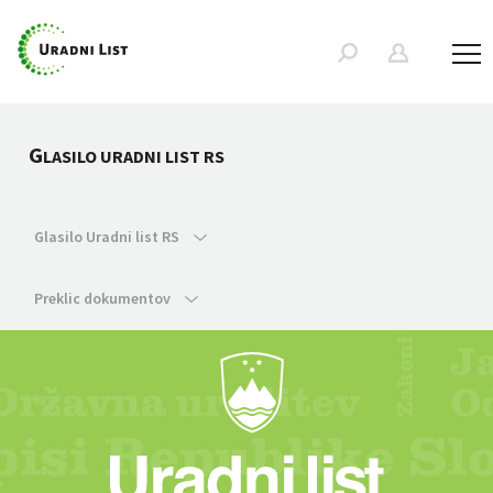
G
LASILO URADNI LIST RS
Glasilo Uradni list RS
Preklic dokumentov