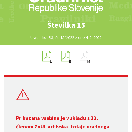
Številka 15
Uradni list RS, št. 15/2022 z dne 4. 2. 2022
Prikazana vsebina je v skladu s 33.
členom
ZoUL
arhivska. Izdaje uradnega