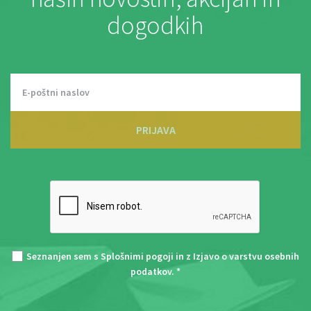
dogodkih
PRIJAVA
Seznanjen sem s
Splošnimi pogoji
in z
Izjavo o varstvu osebnih
podatkov
. *