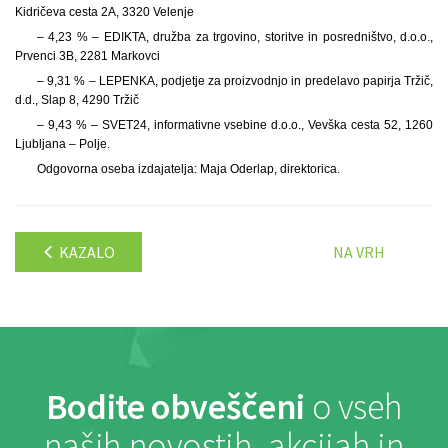
Kidričeva cesta 2A, 3320 Velenje
– 4,23 % – EDIKTA, družba za trgovino, storitve in posredništvo, d.o.o.,
Prvenci 3B, 2281 Markovci
– 9,31 % – LEPENKA, podjetje za proizvodnjo in predelavo papirja Tržič,
d.d., Slap 8, 4290 Tržič
– 9,43 % – SVET24, informativne vsebine d.o.o., Vevška cesta 52, 1260
Ljubljana – Polje.
Odgovorna oseba izdajatelja: Maja Oderlap, direktorica.
KAZALO
NA VRH
Bodite obveščeni
o vseh
naših novostih, akcijah in