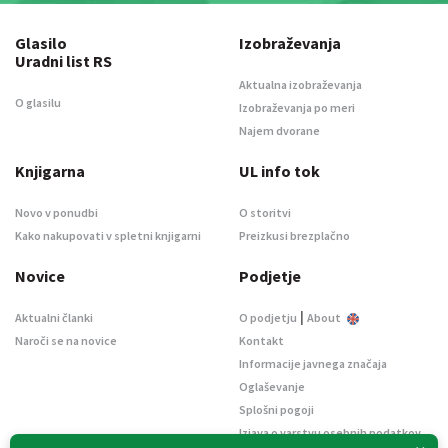
Glasilo
Izobraževanja
Uradni list RS
Aktualna izobraževanja
O glasilu
Izobraževanja po meri
Najem dvorane
Knjigarna
UL info tok
Novo v ponudbi
O storitvi
Kako nakupovati v spletni knjigarni
Preizkusi brezplačno
Novice
Podjetje
|
Aktualni članki
O podjetju
About
Naroči se na novice
Kontakt
Informacije javnega značaja
Oglaševanje
Splošni pogoji
Izjava o varstvu osebnih podatkov