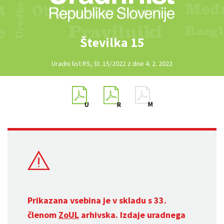
Številka 15
Uradni list RS, št. 15/2022 z dne 4. 2. 2022
Prikazana vsebina je v skladu s 33.
členom
ZoUL
arhivska. Izdaje uradnega