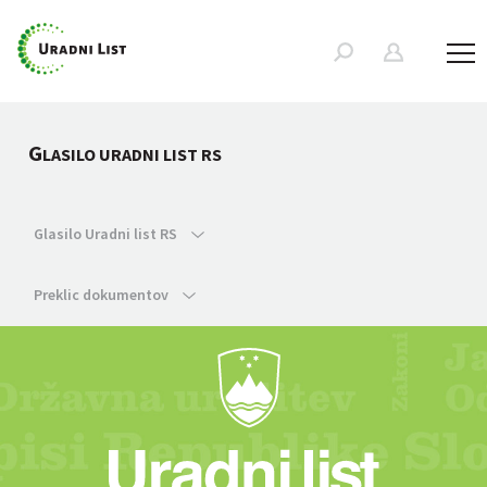
G
LASILO URADNI LIST RS
Glasilo Uradni list RS
Preklic dokumentov