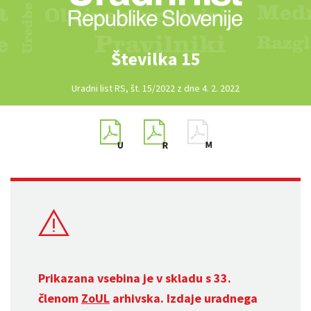
Številka 15
Uradni list RS, št. 15/2022 z dne 4. 2. 2022
Prikazana vsebina je v skladu s 33.
členom
ZoUL
arhivska. Izdaje uradnega