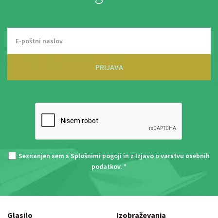
PRIJAVA
Seznanjen sem s
Splošnimi pogoji
in z
Izjavo o varstvu osebnih
podatkov
. *
Glasilo
Izobraževanja