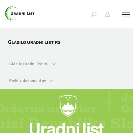
G
LASILO URADNI LIST RS
Glasilo Uradni list RS
Preklic dokumentov