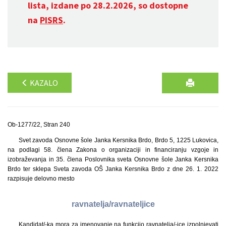
lista, izdane po 28.2.2026, so dostopne
na
PISRS
.
KAZALO
Ob-1277/22, Stran 240
Svet zavoda Osnovne šole Janka Kersnika Brdo, Brdo 5, 1225 Lukovica,
na podlagi 58. člena Zakona o organizaciji in financiranju vzgoje in
izobraževanja in 35. člena Poslovnika sveta Osnovne šole Janka Kersnika
Brdo ter sklepa Sveta zavoda OŠ Janka Kersnika Brdo z dne 26. 1. 2022
razpisuje delovno mesto
ravnatelja/ravnateljice
Kandidat/-ka mora za imenovanje na funkcijo ravnatelja/-ice izpolnjevati