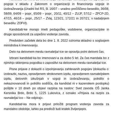
pogoje v skladu z Zakonom o organizaciji in financiranju vzgoje in
izobraževanja (Uradni list RS, št. 16/07 – uradno prečiščeno besedilo, 36/08,
58/09, 64/09 – popr., 65/09 – popr., 20/11, 40/12 – ZUJF, 57/12 – ZPCP-2D,
47/15, 46/16 – popr., 25/17 – ZVaj, 123/21, 172/21 in 207/21; v nadaljnjem
besedilu: ZOFVI).
Kandidati/-ke morajo imeti pedagoške, vodstvene, organizacijske in
druge sposobnosti za uspešno vodenje zavoda.
Predviden začetek dela bo dne 1. 8. 2022 oziroma skladno s soglasjem
ministrstva k imenovanju.
Delo na delovnem mestu ravnatelja/-ice se opravlja polni delovni čas.
Izbrani kandidat/-ka bo imenovan/-a za dobo 5 let. Za čas mandata bo z
njim/njo sklenjena pogodba o zaposlitvi na delovnem mestu ravnatelja/-ice.
Pisne prijave z dokazili o izpolnjevanju zahtevanih pogojev (dokazila o:
izobrazbi, nazivu, opravljenem strokovnem izpitu, opravljenem ravnateljskem
izpitu, delovnih izkušnjah v vzgoji in izobraževanju, potrdilo o
nekaznovanosti in potrdilo sodišča, da kandidat ni v kazenskem postopku)
pošljite v 10 dneh po objavi razpisa na naslov: Svet zavoda OŠ Janka
Kersnika Brdo, Brdo 5, 1225 Lukovica, z oznako »Prijava na razpis za
ravnatelja/-ico – Ne odpiraj«.
Kandidat/-ka mora k prijavi priložiti program vodenja zavoda za
mandatno obdobje, lahko pa predloži tudi kratek življenjepis.