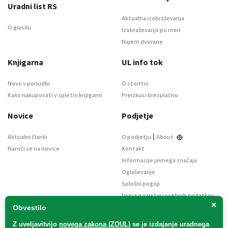
Uradni list RS
Aktualna izobraževanja
O glasilu
Izobraževanja po meri
Najem dvorane
Knjigarna
UL info tok
Novo v ponudbi
O storitvi
Kako nakupovati v spletni knjigarni
Preizkusi brezplačno
Novice
Podjetje
|
Aktualni članki
O podjetju
About
Naroči se na novice
Kontakt
Informacije javnega značaja
Oglaševanje
Splošni pogoji
Izjava o varstvu osebnih podatkov
×
E-dražbe
Obvestilo
Z uveljavitvijo
novega zakona (ZOUL)
se je
izdajanje uradnega