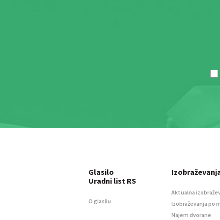
Glasilo
Izobraževanj
Uradni list RS
Aktualna izobraže
O glasilu
Izobraževanja po 
Najem dvorane