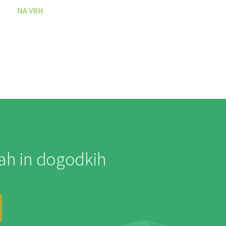
NA VRH
jah in dogodkih