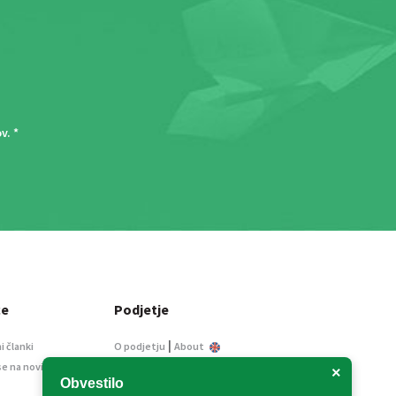
ov
. *
ce
Podjetje
|
i članki
O podjetju
About
se na novice
Kontakt
×
Obvestilo
Informacije javnega