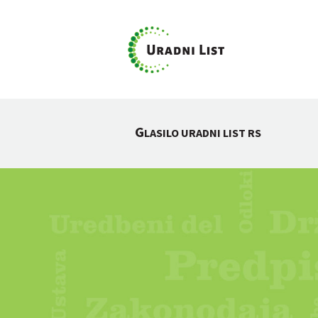
G
LASILO URADNI LIST RS