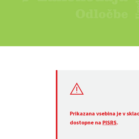
Prikazana vsebina je v skla
dostopne na
PISRS
.