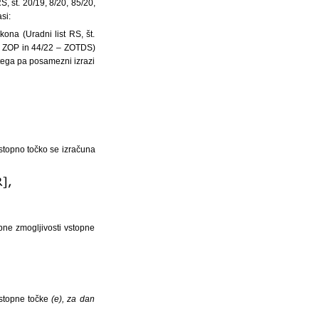
, št. 20/19, 8/20, 85/20,
si:
ona (Uradni list RS, št.
– ZOP in 44/22 – ZOTDS)
g tega pa posamezni izrazi
stopno točko se izračuna
pne zmogljivosti vstopne
vstopne točke
(e), za dan