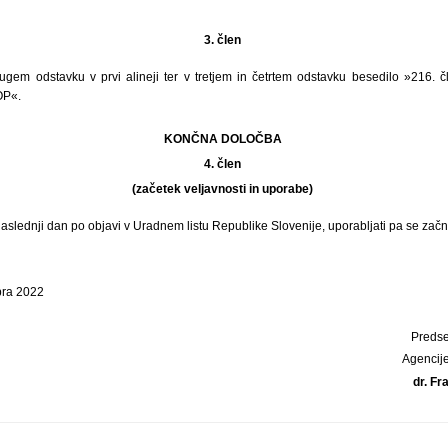
3. člen
ugem odstavku v prvi alineji ter v tretjem in četrtem odstavku besedilo »216.
OP«.
KONČNA DOLOČBA
4. člen
(začetek veljavnosti in uporabe)
 naslednji dan po objavi v Uradnem listu Republike Slovenije, uporabljati pa se za
bra 2022
Predse
Agencij
dr. Fr