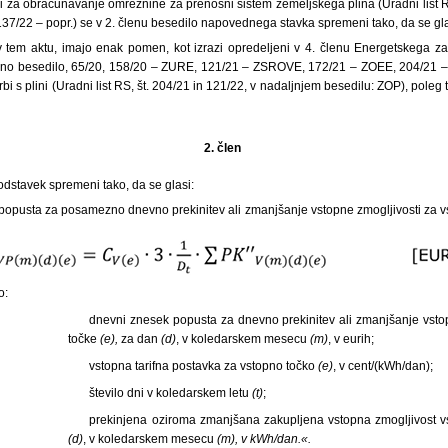
i za obračunavanje omrežnine za prenosni sistem zemeljskega plina (Uradni list RS
37/22 – popr.) se v 2. členu besedilo napovednega stavka spremeni tako, da se gla
 v tem aktu, imajo enak pomen, kot izrazi opredeljeni v 4. členu Energetskega zak
eno besedilo, 65/20, 158/20 – ZURE, 121/21 – ZSROVE, 172/21 – ZOEE, 204/21 
bi s plini (Uradni list RS, št. 204/21 in 121/22, v nadaljnjem besedilu: ZOP), pole
2. člen
 odstavek spremeni tako, da se glasi:
popusta za posamezno dnevno prekinitev ali zmanjšanje vstopne zmogljivosti za v
o:
dnevni znesek popusta za dnevno prekinitev ali zmanjšanje vsto
točke
(e),
za dan
(d)
, v koledarskem mesecu
(m)
, v eurih;
vstopna tarifna postavka za vstopno točko
(e)
, v cent/(kWh/dan);
število dni v koledarskem letu
(t)
;
prekinjena oziroma zmanjšana zakupljena vstopna zmogljivost 
(d)
, v koledarskem mesecu
(m), v kWh/dan.«.