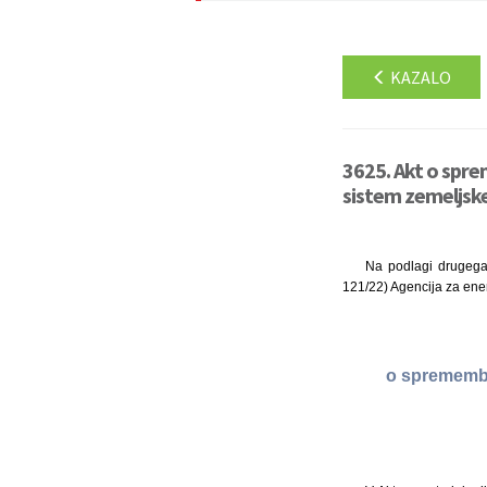
KAZALO
3625. Akt o spr
sistem zemeljske
Na podlagi drugega 
121/22) Agencija za ener
o sprememba