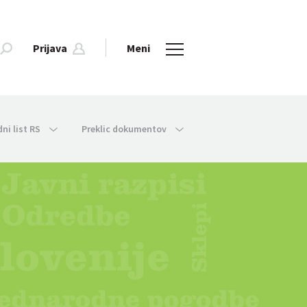
Prijava
Meni
dni list RS
Preklic dokumentov