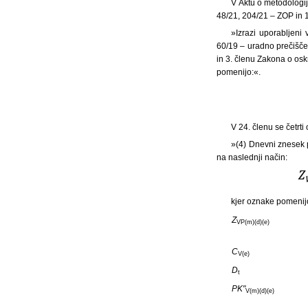
V Aktu o metodologij
48/21, 204/21 – ZOP in 1
»Izrazi uporabljeni
60/19 – uradno prečišč
in 3. členu Zakona o oskr
pomenijo:«.
V 24. členu se četrti
»(4) Dnevni znesek 
na naslednji način:
kjer oznake pomenij
Z
VP(m)(d)(e)
C
V(e)
D
t
PK"
V(m)(d)(e)