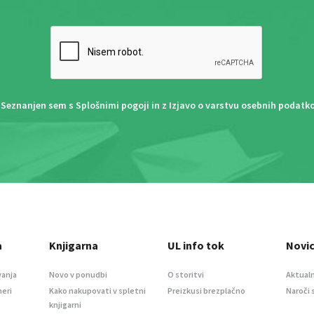
Seznanjen sem s
Splošnimi pogoji
in z
Izjavo o varstvu osebnih podatk
a
Knjigarna
UL info tok
Novi
vanja
Novo v ponudbi
O storitvi
Aktualn
meri
Kako nakupovati v spletni
Preizkusi brezplačno
Naroči 
knjigarni