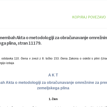
KOPIRAJ POVEZAVO
emembah Akta o metodologiji za obračunavanje omrežnin
ga plina, stran 11179.
odstavka 110. člena v zvezi z 8. točko 153. člena Zakona o oskrbi s plini (Uradn
gijo izdaja
A K T
h Akta o metodologiji za obračunavanje omrežnine za pre
zemeljskega plina
1. člen