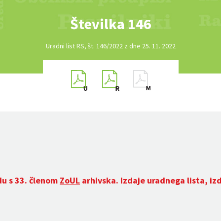
Številka 146
Uradni list RS, št. 146/2022 z dne 25. 11. 2022
du s 33. členom
ZoUL
arhivska. Izdaje uradnega lista, iz