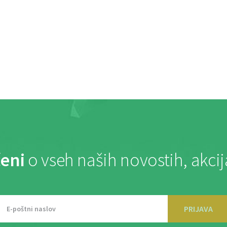
eni
o vseh naših novostih, akci
PRIJAVA