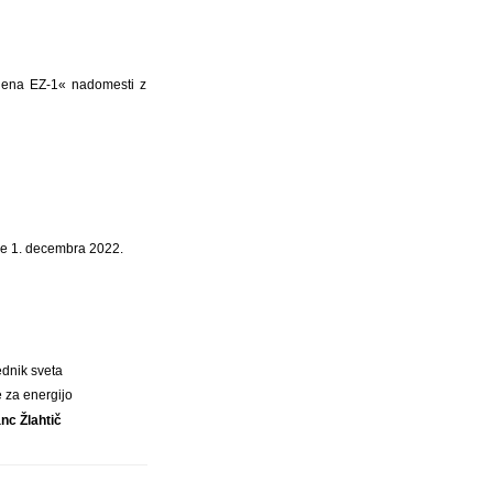
 člena EZ-1« nadomesti z
čne 1. decembra 2022.
dnik sveta
e za energijo
anc Žlahtič