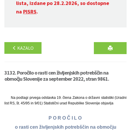
lista, izdane po 28.2.2026, so dostopne
na
PISRS
.
KAZALO
3132. Poročilo o rasti cen življenjskih potrebščin na
območju Slovenije za september 2022, stran 9861.
Na podlagi prvega odstavka 19. člena Zakona o državni statistiki (Uradni
list RS, št. 45/95 in 9/01) Statistični urad Republike Slovenije objavlja
P O R O Č I L O
o rasti cen življenjskih potrebščin na območju