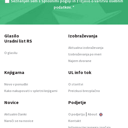
Seznanjen sem s
Splošnimi pogoji
in z
Izjavo o varstvu osebnih
podatkov
. *
Glasilo
Izobraževanja
Uradni list RS
Aktualna izobraževanja
O glasilu
Izobraževanja po meri
Najem dvorane
Knjigarna
UL info tok
Novo v ponudbi
O storitvi
Kako nakupovati v spletni knjigarni
Preizkusi brezplačno
Novice
Podjetje
|
Aktualni članki
O podjetju
About
Naroči se na novice
Kontakt
Informacije javnega značaja