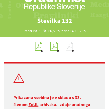
Številka 132
Uradni list RS, št. 132/2022 z dne 14. 10. 2022
Prikazana vsebina je v skladu s 33.
členom
ZoUL
arhivska. Izdaje uradnega