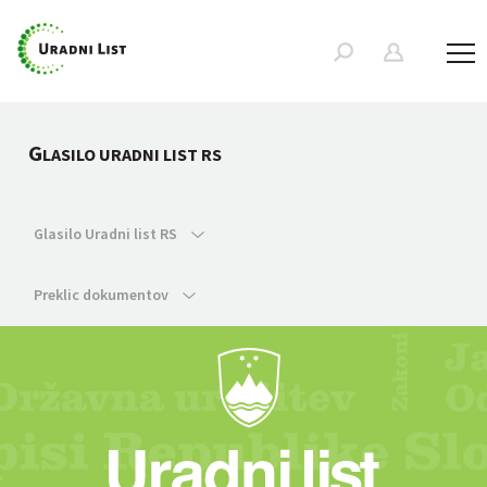
G
LASILO URADNI LIST RS
Glasilo Uradni list RS
Preklic dokumentov